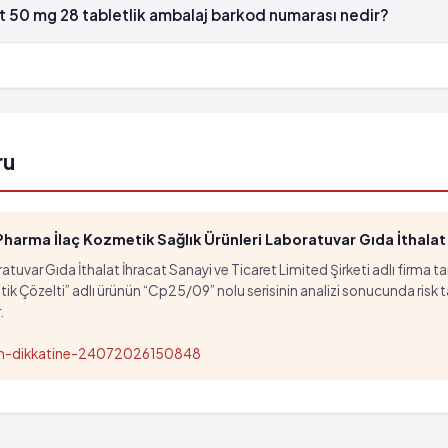
 50 mg 28 tabletlik ambalaj barkod numarası nedir?
0 mg 28 tabletlik ambalaj'in barkod numarası 8699514013013'tür.
ru
arma İlaç Kozmetik Sağlık Ürünleri Laboratuvar Gıda İthalat İ
tuvar Gıda İthalat İhracat Sanayi ve Ticaret Limited Şirketi adlı firma t
özelti” adlı ürünün “Cp25/09” nolu serisinin analizi sonucunda risk taşıd
.
nun-dikkatine-24072026150848