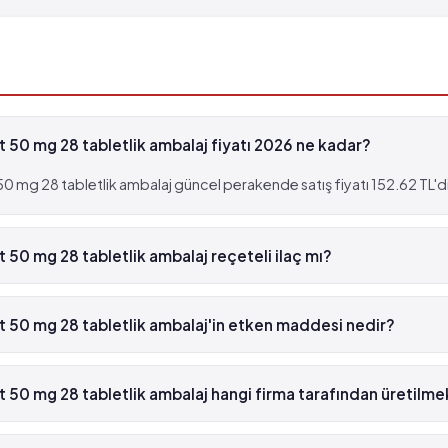
, fakat 1,000 hastanın birinden fazla görülebilir (%0.1 
00 hastanın birinden fazla görülebilir (%1 - %10)
50 mg 28 tabletlik ambalaj fiyatı 2026 ne kadar?
 mg 28 tabletlik ambalaj güncel perakende satış fiyatı 152.62 TL'di
, fakat 1,000 hastanın birinden fazla görülebilir (%0.1 
50 mg 28 tabletlik ambalaj reçeteli ilaç mı?
let 50 mg 28 tabletlik ambalaj beyaz reçetelidir.
 50 mg 28 tabletlik ambalaj'in etken maddesi nedir?
 mg 28 tabletlik ambalaj'in etken maddesi Atenolol 'dür.
50 mg 28 tabletlik ambalaj hangi firma tarafından üretilme
 mg 28 tabletlik ambalaj , AstraZeneca tarafından üretilmektedir.