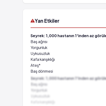
Yan Etkiler
Seyrek: 1,000 hastanın 1'inden az görüle
Baş ağrısı
Yorgunluk
Uykusuzluk
Kafa karışıklığı
Ateş*
Baş dönmesi
Deri döküntüsü
Seyrek: 1,000 hastanın 1'inden az görüle
Ağız kuruluğu
Baş ağrısı
Hayal görme
Yorgunluk
Görmede bozukluk
Uykusuzluk
Uyuşukluk hissi
Kafa karışıklığı