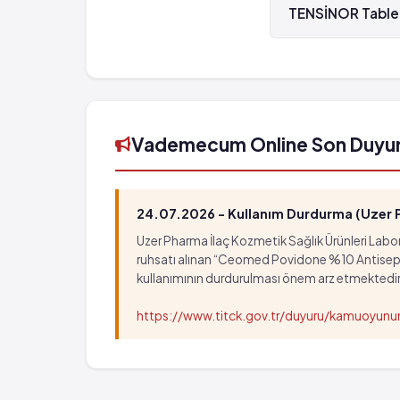
TENSİNOR Tablet
TENSİNOR Tablet 5
Vademecum Online Son Duyu
24.07.2026 - Kullanım Durdurma (Uzer Ph
Uzer Pharma İlaç Kozmetik Sağlık Ürünleri Labora
ruhsatı alınan “Ceomed Povidone %10 Antiseptik Ç
kullanımının durdurulması önem arz etmektedir
https://www.titck.gov.tr/duyuru/kamuoyu