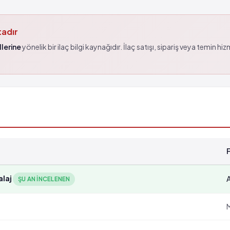
tadır
lerine
yönelik bir ilaç bilgi kaynağıdır. İlaç satışı, sipariş veya temin hi
laj
ŞU AN INCELENEN