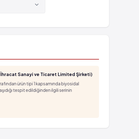
hracat Sanayi ve Ticaret Limited Şirketi)
arafından ürün tipi 1 kapsamında biyosidal
ığı tespit edildiğinden ilgili serinin