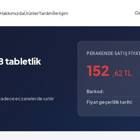
Gi
Hakkımızda
Ürünler
Yardım
İletişim
PERAKENDE SATIŞ FIYAT
 tabletlik
152
,62 TL
Barkod:
adece eczanelerde satılır
Fiyat geçerlilik tarihi: