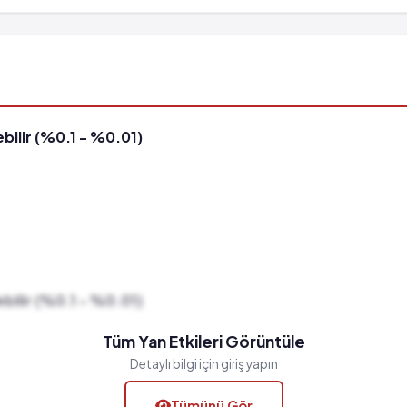
bilir (%0.1 - %0.01)
bilir (%0.1 - %0.01)
Tüm Yan Etkileri Görüntüle
Detaylı bilgi için giriş yapın
Tümünü Gör