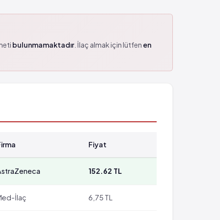
zmeti
bulunmamaktadır
. İlaç almak için lütfen
en
Firma
Fiyat
AstraZeneca
152.62 TL
Med-İlaç
6,75 TL