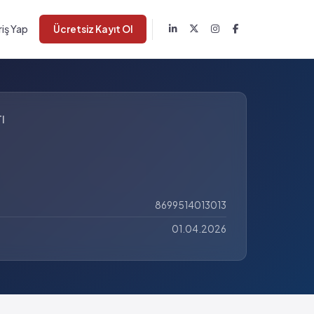
riş Yap
Ücretsiz Kayıt Ol
I
8699514013013
01.04.2026