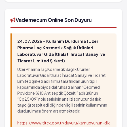
barkod numarası 8699783790066'tür.
Vademecum Online Son Duyuru
24.07.2026 - Kullanım Durdurma (Uzer
Pharma İlaç Kozmetik Sağlık Ürünleri
Laboratuvar Gıda İthalat İhracat Sanayi ve
Ticaret Limited Şirketi)
Uzer Pharma İlaç Kozmetik Sağlık Ürünleri
Laboratuvar Gıda İthalat İhracat Sanayi ve Ticaret
Limited Şirketi adlı firma tarafından ürün tipi 1
kapsamında biyosidal ruhsatı alınan “Ceomed
Povidone %10 Antiseptik Çözelti” adlı ürünün
“Cp25/09” nolu serisinin analizi sonucunda risk
taşıdığı tespit edildiğinden ilgili serinin kullanımının
durdurulması önem arz etmektedir.
https://www.titck.gov.tr/duyuru/kamuoyunun-dik