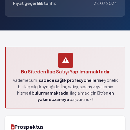
Fiyat geçerlilik tarihi:
22.07.2024
Bu Siteden İlaç Satışı Yapılmamaktadır
Vademecum,
sadece sağlık profesyonellerine
yönelik
bir ilaç bilgi kaynağıdır. İlaç satışı, sipariş veya temin
hizmeti
bulunmamaktadır
. İlaç almak için lütfen
en
yakın eczaneye
başvurunuz
!
Prospektüs