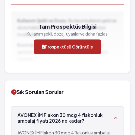
Kullanım Şekli ve Dozu:
Bu ilacın kullanım şekli ve
Tam Prospektüs Bilgisi
dozu hakkında detaylı bilgi için prospektüsü
Kullanım şekli, dozaj, uyarılar ve daha fazlası
inceleyiniz.
Kontrendikasyonlar:
İlacın kullanılmaması
Prospektüsü Görüntüle
gereken durumlar ve dikkat edilmesi gereken
hususlar...
İlaç Etkileşimleri:
Diğer ilaçlarla birlikte
kullanımında dikkat edilmesi gereken durumlar...
Sık Sorulan Sorular
AVONEX İM Flakon 30 mcg 4 flakonluk
ambalaj fiyatı 2026 ne kadar?
AVONEX İM Flakon 30 mcg 4 flakonluk ambalaj