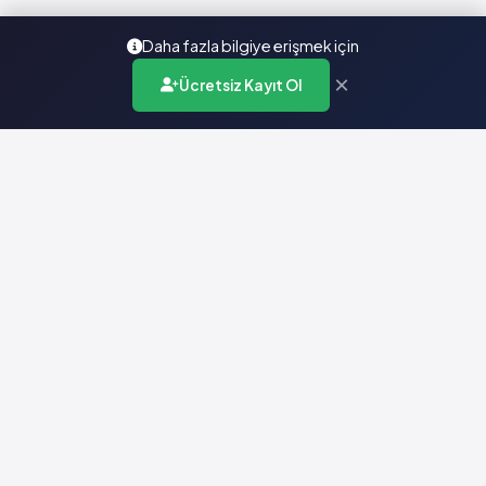
Daha fazla bilgiye erişmek için
×
Ücretsiz Kayıt Ol
Türkiye'nin en kapsamlı ilaç karar destek sistemi. Sağlık
profesyonellerine güvenilir ve güncel ilaç bilgisi sunar.
Hızlı Erişim
Ana Sayfa
Hakkımızda
Yardım