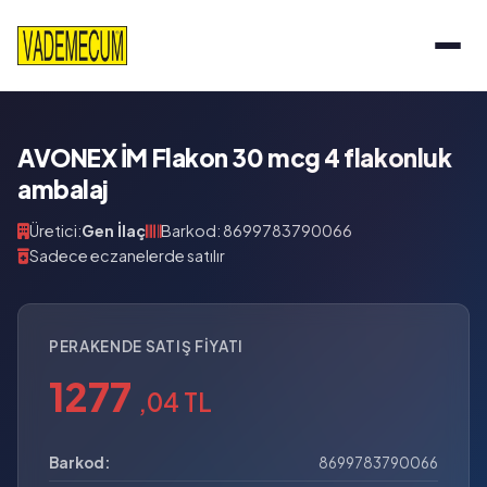
AVONEX İM Flakon 30 mcg 4 flakonluk
ambalaj
Üretici:
Gen İlaç
Barkod: 8699783790066
Sadece eczanelerde satılır
PERAKENDE SATIŞ FIYATI
1277
,04 TL
Barkod:
8699783790066