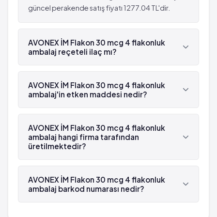
güncel perakende satış fiyatı 1277.04 TL'dir.
AVONEX İM Flakon 30 mcg 4 flakonluk
ambalaj reçeteli ilaç mı?
Evet, AVONEX İM Flakon 30 mcg 4 flakonluk
ambalaj beyaz reçetelidir.
AVONEX İM Flakon 30 mcg 4 flakonluk
ambalaj'in etken maddesi nedir?
AVONEX İM Flakon 30 mcg 4 flakonluk ambalaj'in
etken maddesi İnterferon beta-1a 'dür.
AVONEX İM Flakon 30 mcg 4 flakonluk
ambalaj hangi firma tarafından
üretilmektedir?
AVONEX İM Flakon 30 mcg 4 flakonluk ambalaj ,
Gen İlaç tarafından üretilmektedir.
AVONEX İM Flakon 30 mcg 4 flakonluk
ambalaj barkod numarası nedir?
AVONEX İM Flakon 30 mcg 4 flakonluk ambalaj'in