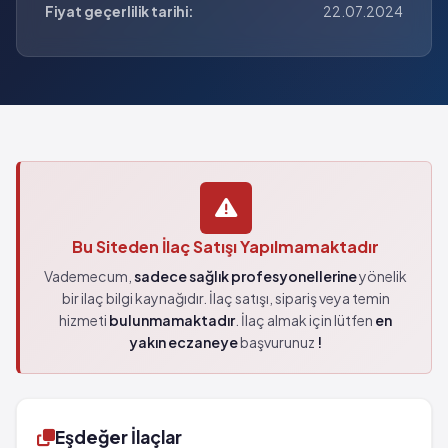
Fiyat geçerlilik tarihi:
22.07.2024
Bu Siteden İlaç Satışı Yapılmamaktadır
Vademecum,
sadece sağlık profesyonellerine
yönelik
bir ilaç bilgi kaynağıdır. İlaç satışı, sipariş veya temin
hizmeti
bulunmamaktadır
. İlaç almak için lütfen
en
yakın eczaneye
başvurunuz
!
Eşdeğer İlaçlar