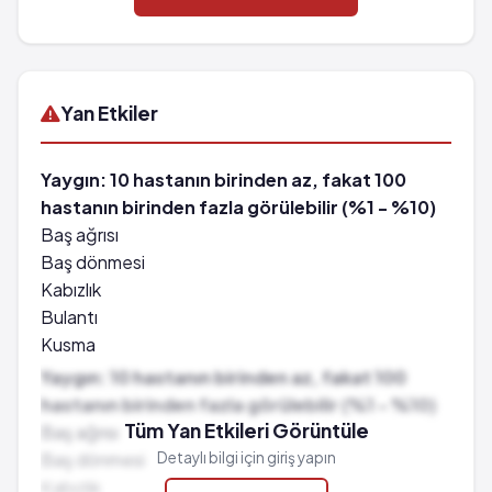
Yan Etkiler
Yaygın: 10 hastanın birinden az, fakat 100
hastanın birinden fazla görülebilir (%1 - %10)
Baş ağrısı
Baş dönmesi
Kabızlık
Bulantı
Kusma
Karın ağrısı
Yaygın: 10 hastanın birinden az, fakat 100
Karıncalanma
hastanın birinden fazla görülebilir (%1 - %10)
Uyuşma
Tüm Yan Etkileri Görüntüle
Baş ağrısı
Uyku hali
Baş dönmesi
Detaylı bilgi için giriş yapın
Yanma hissi gibi duyusal bozukluklar
Kabızlık