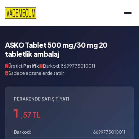
ASKO Tablet 500 mg/30 mg 20
tabletlik ambalaj
Üretici:
Pasifik
Barkod: 8699775010011
Sadece eczanelerde satılır
PERAKENDE SATIŞ FIYATI
1
,57 TL
Barkod:
8699775010011