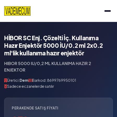
HİBOR SC Enj. Çözelti İç. Kullanıma
Hazır Enjektör 5000 İU/0.2 ml 2x0.2
ml'lik kullanıma hazır enjektör
HIBOR 5000 IU/0,2 ML KULLANIMA HAZIR 2
ENJEKTOR
Üretici:
Dem
Barkod: 8699769950101
Sadece eczanelerde satılır
PERAKENDE SATIŞ FIYATI