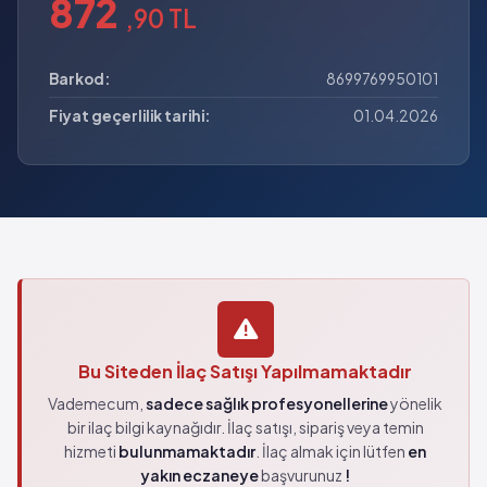
872
,90 TL
Barkod:
8699769950101
Fiyat geçerlilik tarihi:
01.04.2026
Bu Siteden İlaç Satışı Yapılmamaktadır
Vademecum,
sadece sağlık profesyonellerine
yönelik
bir ilaç bilgi kaynağıdır. İlaç satışı, sipariş veya temin
hizmeti
bulunmamaktadır
. İlaç almak için lütfen
en
yakın eczaneye
başvurunuz
!