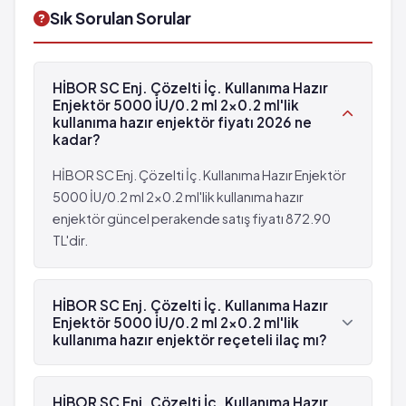
Deri mukoz membranlar ve yaralarda kanama
Sık Sorulan Sorular
komplikasyonları
Idrar ve genital sistemde kanama komplikasyonları
Enjeksiyon bölgesinde kan birikmesi ve ağrı
HİBOR SC Enj. Çözelti İç. Kullanıma Hazır
Yaygın olmayan: 100 hastanın birinden az,
Enjektör 5000 İU/0.2 ml 2x0.2 ml'lik
fakat 1,000 hastanın birinden fazla görülebilir
kullanıma hazır enjektör fiyatı 2026 ne
(%0.1 - %1)
kadar?
Hafif ve geçici trombositopeni
HİBOR SC Enj. Çözelti İç. Kullanıma Hazır Enjektör
5000 İU/0.2 ml 2x0.2 ml'lik kullanıma hazır
enjektör güncel perakende satış fiyatı 872.90
TL'dir.
HİBOR SC Enj. Çözelti İç. Kullanıma Hazır
Enjektör 5000 İU/0.2 ml 2x0.2 ml'lik
kullanıma hazır enjektör reçeteli ilaç mı?
Evet, HİBOR SC Enj. Çözelti İç. Kullanıma Hazır
Enjektör 5000 İU/0.2 ml 2x0.2 ml'lik kullanıma
HİBOR SC Enj. Çözelti İç. Kullanıma Hazır