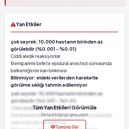
Yan Etkiler
çok seyrek: 10,000 hastanın birinden az
görülebilir (%0.001 - %0.01)
Ciddi alerjik reaksiyonlar
Bemiparinle birlikte epidural anestezi sonrasında
belkemiğinde kan birikmesi
Bilinmiyor: eldeki verilerden hareketle
görülme sıklığı tahmin edilemiyor
Kanda potasyum düzeyinin yükselmesi
çok seyrek: 10,000 hastanın birinden az
Seyrek: 1,000 hastanın 1'inden az görülebilir
görülebilir (%0.001 - %0.01)
(%0.1 - %0.01)
Tüm Yan Etkileri Görüntüle
Ciddi alerjik reaksiyonlar
Ciddi trombositopeni
Bemiparinle birlikte epidural anestezi sonrasında
Detaylı bilgi için giriş yapın
Deride alerjik reaksiyonlar
belkemiğinde kan birikmesi
Tümünü Gör
Enjeksiyon bölgesinde derinin canlılığını