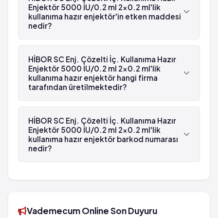
hazır enjektör beyaz reçetelidir.
Enjektör 5000 İU/0.2 ml 2x0.2 ml'lik
kullanıma hazır enjektör'in etken maddesi
nedir?
HİBOR SC Enj. Çözelti İç. Kullanıma Hazır Enjektör
5000 İU/0.2 ml 2x0.2 ml'lik kullanıma hazır
HİBOR SC Enj. Çözelti İç. Kullanıma Hazır
enjektör'in etken maddesi Bemiparin 'dür.
Enjektör 5000 İU/0.2 ml 2x0.2 ml'lik
kullanıma hazır enjektör hangi firma
tarafından üretilmektedir?
HİBOR SC Enj. Çözelti İç. Kullanıma Hazır Enjektör
5000 İU/0.2 ml 2x0.2 ml'lik kullanıma hazır
HİBOR SC Enj. Çözelti İç. Kullanıma Hazır
enjektör , Dem tarafından üretilmektedir.
Enjektör 5000 İU/0.2 ml 2x0.2 ml'lik
kullanıma hazır enjektör barkod numarası
nedir?
HİBOR SC Enj. Çözelti İç. Kullanıma Hazır Enjektör
5000 İU/0.2 ml 2x0.2 ml'lik kullanıma hazır
enjektör'in barkod numarası 8699769950101'tür.
Vademecum Online Son Duyuru