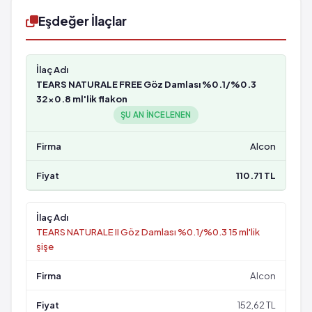
Eşdeğer İlaçlar
TEARS NATURALE FREE Göz Damlası %0.1/%0.3
32x0.8 ml'lik flakon
ŞU AN INCELENEN
Alcon
110.71 TL
TEARS NATURALE II Göz Damlası %0.1/%0.3 15 ml'lik
şişe
Alcon
152,62 TL