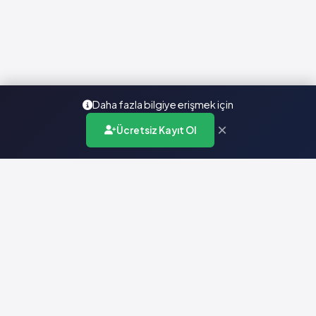
Daha fazla bilgiye erişmek için
×
Ücretsiz Kayıt Ol
Türkiye'nin en kapsamlı ilaç karar destek sistemi. Sağlık
profesyonellerine güvenilir ve güncel ilaç bilgisi sunar.
Hızlı Erişim