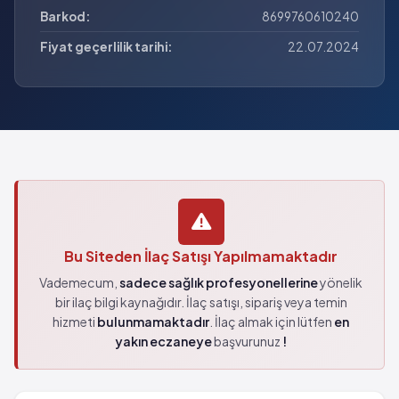
Barkod:
8699760610240
Fiyat geçerlilik tarihi:
22.07.2024
Bu Siteden İlaç Satışı Yapılmamaktadır
Vademecum,
sadece sağlık profesyonellerine
yönelik
bir ilaç bilgi kaynağıdır. İlaç satışı, sipariş veya temin
hizmeti
bulunmamaktadır
. İlaç almak için lütfen
en
yakın eczaneye
başvurunuz
!