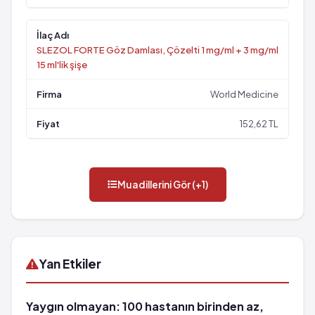
SLEZOL FORTE Göz Damlası, Çözelti 1 mg/ml + 3 mg/ml
15 ml'lik şişe
World Medicine
152,62 TL
Muadillerini Gör (+1)
Yan Etkiler
Yaygın olmayan: 100 hastanın birinden az,