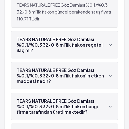
TEARS NATURALE FREE Göz Damlası %0.1/%0.3
32x0.8 ml'lik flakon güncel perakende satış fiyatı
110.71 TL'dir.
TEARS NATURALE FREE Göz Damlası
%0.1/%0.3 32x0.8 ml'lik flakon reçeteli
ilaç mı?
Evet, TEARS NATURALE FREE Göz Damlası
%0.1/%0.3 32x0.8 ml'lik flakon beyaz reçetelidir.
TEARS NATURALE FREE Göz Damlası
%0.1/%0.3 32x0.8 ml'lik flakon'in etken
maddesi nedir?
TEARS NATURALE FREE Göz Damlası %0.1/%0.3
32x0.8 ml'lik flakon'in etken maddesi
TEARS NATURALE FREE Göz Damlası
Hipromelloz 'dür.
%0.1/%0.3 32x0.8 ml'lik flakon hangi
firma tarafından üretilmektedir?
TEARS NATURALE FREE Göz Damlası %0.1/%0.3