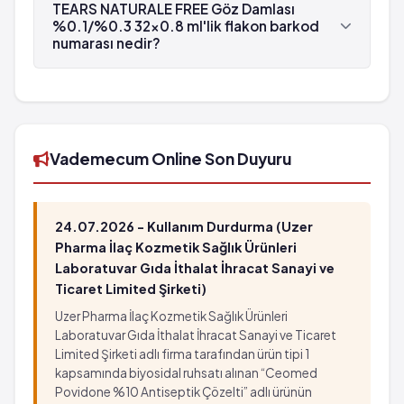
32x0.8 ml'lik flakon , Alcon tarafından
TEARS NATURALE FREE Göz Damlası
üretilmektedir.
%0.1/%0.3 32x0.8 ml'lik flakon barkod
numarası nedir?
TEARS NATURALE FREE Göz Damlası %0.1/%0.3
32x0.8 ml'lik flakon'in barkod numarası
8699760610240'tür.
Vademecum Online Son Duyuru
24.07.2026 - Kullanım Durdurma (Uzer
Pharma İlaç Kozmetik Sağlık Ürünleri
Laboratuvar Gıda İthalat İhracat Sanayi ve
Ticaret Limited Şirketi)
Uzer Pharma İlaç Kozmetik Sağlık Ürünleri
Laboratuvar Gıda İthalat İhracat Sanayi ve Ticaret
Limited Şirketi adlı firma tarafından ürün tipi 1
kapsamında biyosidal ruhsatı alınan “Ceomed
Povidone %10 Antiseptik Çözelti” adlı ürünün