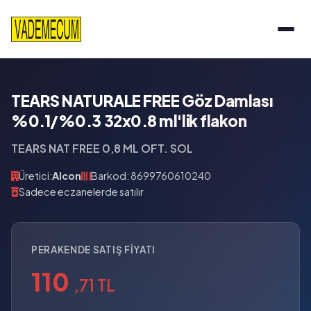
TEARS NATURALE FREE Göz Damlası
%0.1/%0.3 32x0.8 ml'lik flakon
TEARS NAT FREE 0,8 ML OFT. SOL
Üretici:
Alcon
Barkod: 8699760610240
Sadece eczanelerde satılır
PERAKENDE SATIŞ FIYATI
110
,71 TL