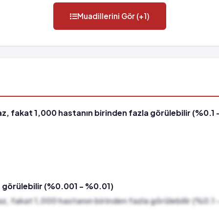
Muadillerini Gör (+1)
, fakat 1,000 hastanın birinden fazla görülebilir (%0.1 
 görülebilir (%0.001 - %0.01)
, fakat 1,000 hastanın birinden fazla görülebilir (%0.1 
bilir (%0.1 - %0.01)