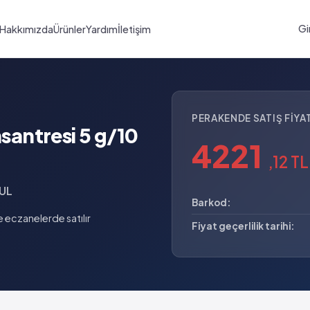
Gi
Hakkımızda
Ürünler
Yardım
İletişim
PERAKENDE SATIŞ FIYAT
antresi 5 g/10
4221
,12 TL
UL
Barkod:
eczanelerde satılır
Fiyat geçerlilik tarihi: