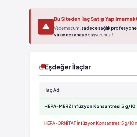
Bu Siteden İlaç Satışı Yapılmamak
Vademecum,
sadece sağlık profesyonel
yakın eczaneye
başvurunuz
!
Eşdeğer İlaçlar
İlaç Adı
HEPA-MERZ İnfüzyon Konsantresi 5 g/10 m
HEPA-ORNİTAT İnfüzyon Konsantresi 5 g/10 ml