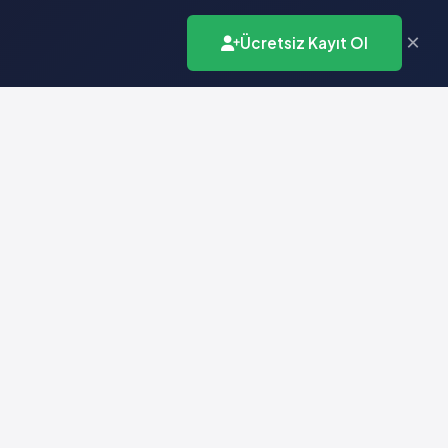
×
Ücretsiz Kayıt Ol
İletişim
info@vademecumonline.com.tr
0 (212) 231 99 90
Biruni Üniversitesi
Teknopark
Zeytinburnu / İstanbul