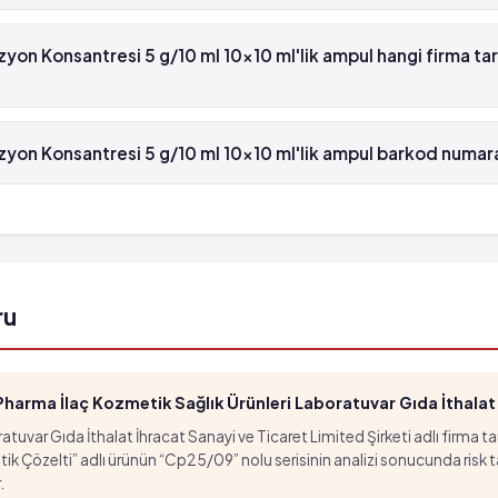
 Konsantresi 5 g/10 ml 10x10 ml'lik ampul'in etken maddesi L-Ornit
on Konsantresi 5 g/10 ml 10x10 ml'lik ampul hangi firma ta
 Konsantresi 5 g/10 ml 10x10 ml'lik ampul , Assos tarafından üretil
yon Konsantresi 5 g/10 ml 10x10 ml'lik ampul barkod numara
n Konsantresi 5 g/10 ml 10x10 ml'lik ampul'in barkod numarası 86
ru
arma İlaç Kozmetik Sağlık Ürünleri Laboratuvar Gıda İthalat İ
tuvar Gıda İthalat İhracat Sanayi ve Ticaret Limited Şirketi adlı firma t
özelti” adlı ürünün “Cp25/09” nolu serisinin analizi sonucunda risk taşıd
.