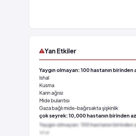
Yan Etkiler
Yaygın olmayan: 100 hastanın birinden az
Ishal
Kusma
Karın ağrısı
Mide bulantısı
Gaza bağlı mide-bağırsakta şişkinlik
çok seyrek: 10,000 hastanın birinden az
Bacak ve kollarda ağrı
Yaygın olmayan: 100 hastanın birinden az
Seyrek: 1,000 hastanın 1'inden az görüle
Ishal