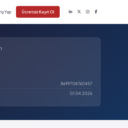
riş Yap
Ücretsiz Kayıt Ol
I
8699708760457
01.04.2026