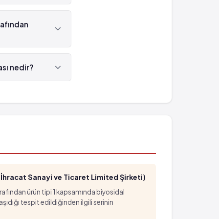
in L-Aspartat 'dür.
rafından
mektedir.
sı nedir?
99708760457'tür.
hracat Sanayi ve Ticaret Limited Şirketi)
arafından ürün tipi 1 kapsamında biyosidal
ığı tespit edildiğinden ilgili serinin