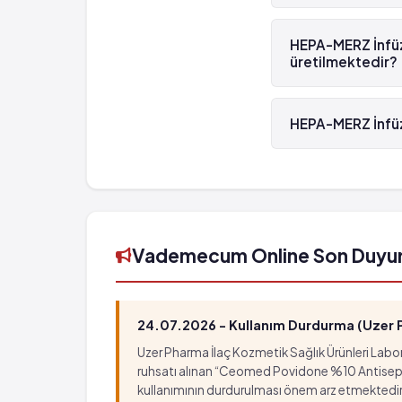
HEPA-MERZ İnfüzyon
HEPA-MERZ İnfüzy
üretilmektedir?
HEPA-MERZ İnfüzyon
HEPA-MERZ İnfüz
HEPA-MERZ İnfüzyo
Vademecum Online Son Duyu
24.07.2026 - Kullanım Durdurma (Uzer Ph
Uzer Pharma İlaç Kozmetik Sağlık Ürünleri Labora
ruhsatı alınan “Ceomed Povidone %10 Antiseptik Ç
kullanımının durdurulması önem arz etmektedir