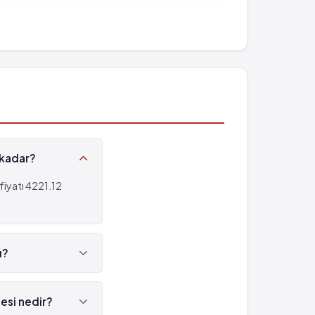
 kadar?
iyatı 4221.12
ı?
esi nedir?