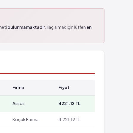
zmeti
bulunmamaktadır
. İlaç almak için lütfen
en
Firma
Fiyat
Assos
4221.12 TL
Koçak Farma
4.221,12 TL