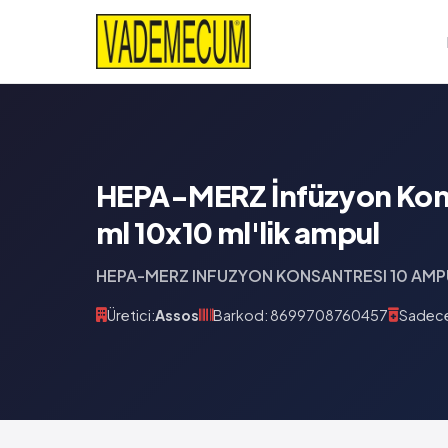
HEPA-MERZ İnfüzyon Kons
ml 10x10 ml'lik ampul
HEPA-MERZ INFUZYON KONSANTRESI 10 AMP
Üretici:
Assos
Barkod: 8699708760457
Sadece 