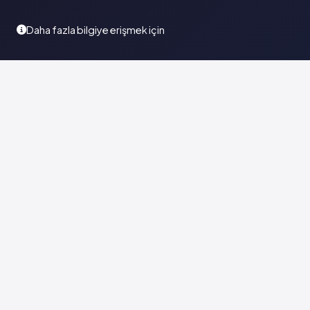
Daha fazla bilgiye erişmek için
Türkiye'nin en kapsamlı ilaç karar destek sistemi. Sağlık
profesyonellerine güvenilir ve güncel ilaç bilgisi sunar.
© 2026
Vademecum Group
. Tüm hakları saklıdır. |
Sadece 