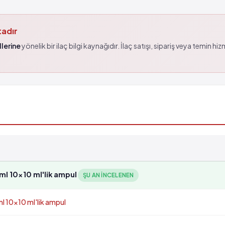
tadır
lerine
yönelik bir ilaç bilgi kaynağıdır. İlaç satışı, sipariş veya temin hi
l 10x10 ml'lik ampul
ŞU AN INCELENEN
 10x10 ml'lik ampul