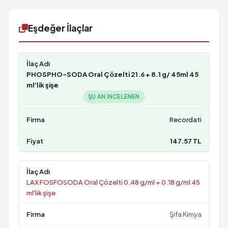
Eşdeğer İlaçlar
PHOSPHO-SODA Oral Çözelti 21.6 + 8.1 g/ 45ml 45
ml'lik şişe
ŞU AN INCELENEN
Recordati
147.57 TL
LAX FOSFOSODA Oral Çözelti 0.48 g/ml + 0.18 g/ml 45
ml'lik şişe
Şifa Kimya