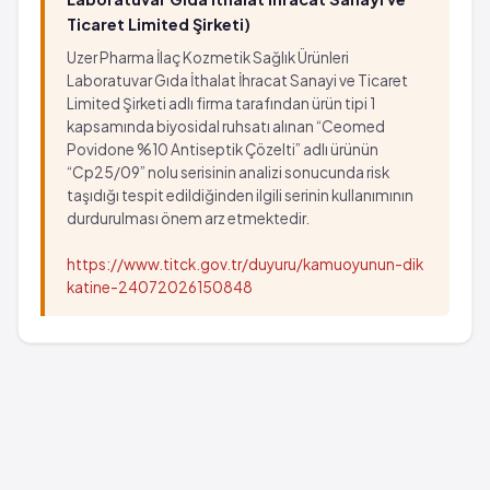
Ticaret Limited Şirketi)
Uzer Pharma İlaç Kozmetik Sağlık Ürünleri
Laboratuvar Gıda İthalat İhracat Sanayi ve Ticaret
Limited Şirketi adlı firma tarafından ürün tipi 1
kapsamında biyosidal ruhsatı alınan “Ceomed
Povidone %10 Antiseptik Çözelti” adlı ürünün
“Cp25/09” nolu serisinin analizi sonucunda risk
taşıdığı tespit edildiğinden ilgili serinin kullanımının
durdurulması önem arz etmektedir.
https://www.titck.gov.tr/duyuru/kamuoyunun-dik
katine-24072026150848