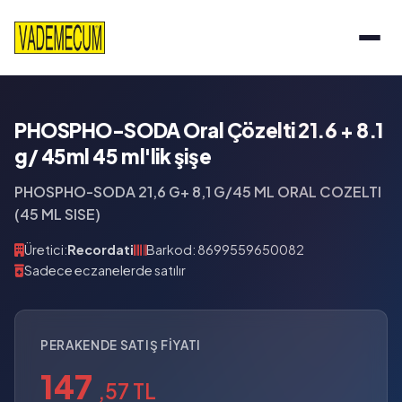
PHOSPHO-SODA Oral Çözelti 21.6 + 8.1
g/ 45ml 45 ml'lik şişe
PHOSPHO-SODA 21,6 G+ 8,1 G/45 ML ORAL COZELTI
(45 ML SISE)
Üretici:
Recordati
Barkod: 8699559650082
Sadece eczanelerde satılır
PERAKENDE SATIŞ FIYATI
147
,57 TL