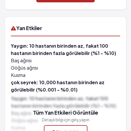
Yan Etkiler
Yaygın: 10 hastanın birinden az, fakat 100
hastanın birinden fazla görülebilir (%1 - %10)
Baş ağrısı
Göğüs ağrısı
Kusma
çok seyrek: 10,000 hastanın birinden az
görülebilir (%0.001 - %0.01)
Düşük kan basıncı
Yaygın: 10 hastanın birinden az, fakat 100
Uyuşma
hastanın birinden fazla görülebilir (%1 - %10)
Bilinç kaybı
Tüm Yan Etkileri Görüntüle
Baş ağrısı
Böbrek yetmezliği
Göğüs ağrısı
Detaylı bilgi için giriş yapın
Kalp krizi
Kusma