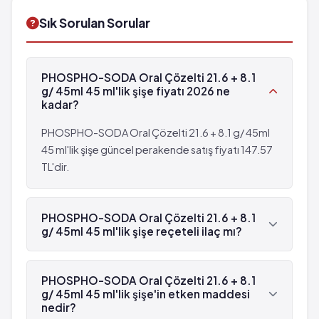
Su kaybı
Halsizlik
Sık Sorulan Sorular
Genel yan etkiler
Kanama
Alerjik reaksiyonlar
Üşüme
Kanda potasyum değerlerinde azalma
Kannda gerginlik
PHOSPHO-SODA Oral Çözelti 21.6 + 8.1
Deride içi sıvı dolu kabarcıklar
Yaygın olmayan: 100 hastanın birinden az,
g/ 45ml 45 ml'lik şişe fiyatı 2026 ne
Anal bölgede kaşıntı veya yanma
fakat 1,000 hastanın birinden fazla görülebilir
kadar?
Kanda fosfat seviyesinin yükselmesi
(%0.1 - %1)
Vücuttaki asit atılımının bozulması
PHOSPHO-SODA Oral Çözelti 21.6 + 8.1 g/ 45ml
Su kaybı
Kalsiyum seviyesinde düşme
45 ml'lik şişe güncel perakende satış fiyatı 147.57
Genel yan etkiler
Kaslarda ani kasılma
TL'dir.
Alerjik reaksiyonlar
Elektrolit dengesi bozuklukları
Kanda potasyum değerlerinde azalma
Üşüme ile birlikte titreme
Deride içi sıvı dolu kabarcıklar
PHOSPHO-SODA Oral Çözelti 21.6 + 8.1
Hipernatremi
Anal bölgede kaşıntı veya yanma
g/ 45ml 45 ml'lik şişe reçeteli ilaç mı?
Karın ağrısı veya gaz birikimine bağlı şişkinlik
Kanda fosfat seviyesinin yükselmesi
Vücuttaki asit atılımının bozulması
Evet, PHOSPHO-SODA Oral Çözelti 21.6 + 8.1 g/
45ml 45 ml'lik şişe beyaz reçetelidir.
Kalsiyum seviyesinde düşme
PHOSPHO-SODA Oral Çözelti 21.6 + 8.1
g/ 45ml 45 ml'lik şişe'in etken maddesi
Kaslarda ani kasılma
nedir?
Elektrolit dengesi bozuklukları