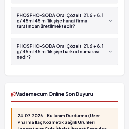
Üşüme ile birlikte titreme
PHOSPHO-SODA Oral Çözelti 21.6 + 8.1 g/ 45ml
Hipernatremi
45 ml'lik şişe'in etken maddesi Dibazik sodyum
PHOSPHO-SODA Oral Çözelti 21.6 + 8.1
Karın ağrısı veya gaz birikimine bağlı şişkinlik
fosfat 'dür.
g/ 45ml 45 ml'lik şişe hangi firma
tarafından üretilmektedir?
PHOSPHO-SODA Oral Çözelti 21.6 + 8.1 g/ 45ml
45 ml'lik şişe , Recordati tarafından
PHOSPHO-SODA Oral Çözelti 21.6 + 8.1
üretilmektedir.
g/ 45ml 45 ml'lik şişe barkod numarası
nedir?
PHOSPHO-SODA Oral Çözelti 21.6 + 8.1 g/ 45ml
45 ml'lik şişe'in barkod numarası
8699559650082'tür.
Vademecum Online Son Duyuru
24.07.2026 - Kullanım Durdurma (Uzer
Pharma İlaç Kozmetik Sağlık Ürünleri
Laboratuvar Gıda İthalat İhracat Sanayi ve