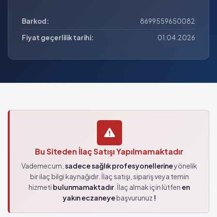
Barkod:
8699559650082
Fiyat geçerlilik tarihi:
01.04.2026
Bu Siteden İlaç Satışı Yapılmamaktadır
Vademecum,
sadece sağlık profesyonellerine
yönelik
bir ilaç bilgi kaynağıdır. İlaç satışı, sipariş veya temin
hizmeti
bulunmamaktadır
. İlaç almak için lütfen
en
yakın eczaneye
başvurunuz
!