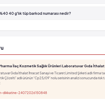
40 g'lık tüp , Med-Care tarafından üretilmektedir.
0 40 g'lık tüp barkod numarası nedir?
40 g'lık tüp'in barkod numarası 8699675301028'tür.
ru
arma İlaç Kozmetik Sağlık Ürünleri Laboratuvar Gıda İthalat İ
tuvar Gıda İthalat İhracat Sanayi ve Ticaret Limited Şirketi adlı firma t
özelti” adlı ürünün “Cp25/09” nolu serisinin analizi sonucunda risk taşıd
.
nun-dikkatine-24072026150848