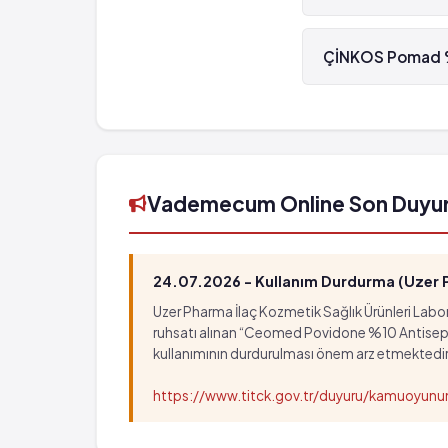
ÇİNKOS Pomad %40 
ÇİNKOS Pomad %4
ÇİNKOS Pomad %40 
Vademecum Online Son Duyu
24.07.2026 - Kullanım Durdurma (Uzer Ph
Uzer Pharma İlaç Kozmetik Sağlık Ürünleri Labora
ruhsatı alınan “Ceomed Povidone %10 Antiseptik Ç
kullanımının durdurulması önem arz etmektedir
https://www.titck.gov.tr/duyuru/kamuoyu