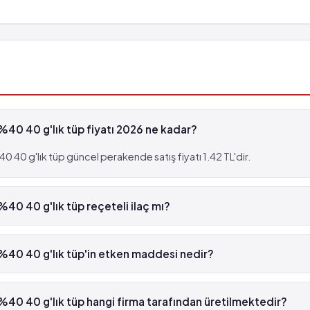
0 40 g'lık tüp fiyatı 2026 ne kadar?
0 g'lık tüp güncel perakende satış fiyatı 1.42 TL'dir.
0 40 g'lık tüp reçeteli ilaç mı?
d %40 40 g'lık tüp beyaz reçetelidir.
0 40 g'lık tüp'in etken maddesi nedir?
40 g'lık tüp'in etken maddesi Çinko oksit 'dür.
0 40 g'lık tüp hangi firma tarafından üretilmektedir?