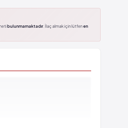
zmeti
bulunmamaktadır
. İlaç almak için lütfen
en