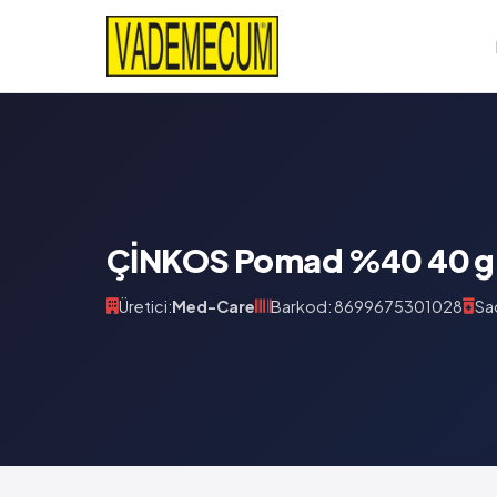
ÇİNKOS Pomad %40 40 g'l
Üretici:
Med-Care
Barkod: 8699675301028
Sa