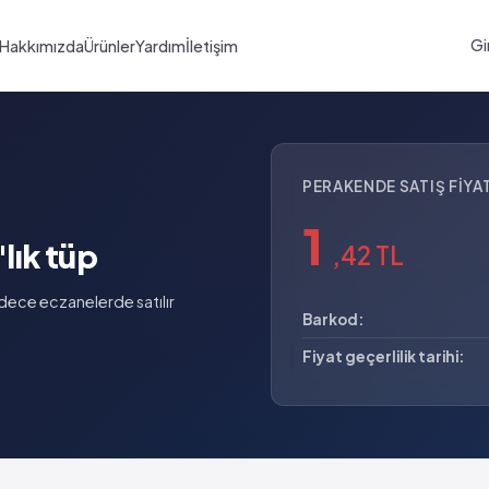
Gi
Hakkımızda
Ürünler
Yardım
İletişim
PERAKENDE SATIŞ FIYAT
1
ık tüp
,42 TL
dece eczanelerde satılır
Barkod:
Fiyat geçerlilik tarihi: