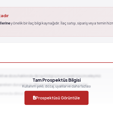
tadır
lerine
yönelik bir ilaç bilgi kaynağıdır. İlaç satışı, sipariş veya temin hi
ekli ve dozu hakkında detaylı bilgi için prospektüsü inceleyiniz.
Tam Prospektüs Bilgisi
gereken durumlar ve dikkat edilmesi gereken hususlar...
Kullanım şekli, dozaj, uyarılar ve daha fazlası
llanımında dikkat edilmesi gereken durumlar...
Prospektüsü Görüntüle