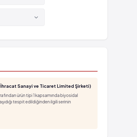
hracat Sanayi ve Ticaret Limited Şirketi)
arafından ürün tipi 1 kapsamında biyosidal
ığı tespit edildiğinden ilgili serinin