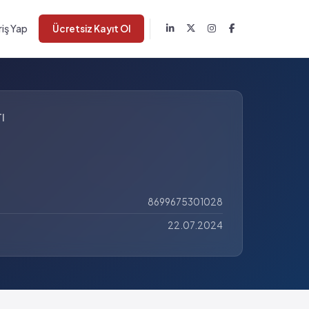
riş Yap
Ücretsiz Kayıt Ol
I
8699675301028
22.07.2024