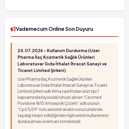
TRİLEPTAL Film Kaplı Tablet 600 mg 50 tabletlik
ambalaj'in barkod numarası 8699504090604'tür.
Vademecum Online Son Duyuru
24.07.2026 - Kullanım Durdurma (Uzer
Pharma İlaç Kozmetik Sağlık Ürünleri
Laboratuvar Gıda İthalat İhracat Sanayi ve
Ticaret Limited Şirketi)
Uzer Pharma İlaç Kozmetik Sağlık Ürünleri
Laboratuvar Gıda İthalat İhracat Sanayi ve Ticaret
Limited Şirketi adlı firma tarafından ürün tipi 1
kapsamında biyosidal ruhsatı alınan “Ceomed
Povidone %10 Antiseptik Çözelti” adlı ürünün
“Cp25/09” nolu serisinin analizi sonucunda risk
taşıdığı tespit edildiğinden ilgili serinin kullanımının
durdurulması önem arz etmektedir.