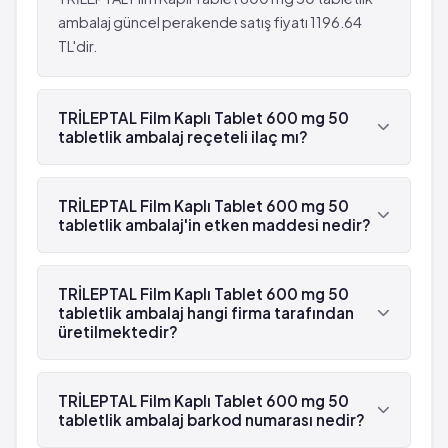
Depresyon hissi
Sivilceler
ambalaj güncel perakende satış fiyatı 1196.64
Folik asit eksikliği
çok seyrek: 10,000 hastanın birinden az
TL'dir.
Yaygın olmayan: 100 hastanın birinden az,
görülebilir (%0.001 - %0.01)
fakat 1,000 hastanın birinden fazla görülebilir
Ishal
(%0.1 - %1)
TRİLEPTAL Film Kaplı Tablet 600 mg 50
Yüksek kan basıncı
tabletlik ambalaj reçeteli ilaç mı?
Lökopeni
Ciddi alerjik reaksiyonlar
Transaminazlar ve/veya alkalen fosfatazda artış
Kan hücrelerinin sayısında azalma
Evet, TRİLEPTAL Film Kaplı Tablet 600 mg 50
Depresyon hissi
tabletlik ambalaj beyaz reçetelidir.
TRİLEPTAL Film Kaplı Tablet 600 mg 50
Folik asit eksikliği
tabletlik ambalaj'in etken maddesi nedir?
Yaygın olmayan: 100 hastanın birinden az,
TRİLEPTAL Film Kaplı Tablet 600 mg 50 tabletlik
fakat 1,000 hastanın birinden fazla görülebilir
ambalaj'in etken maddesi Okskarbazepin 'dür.
TRİLEPTAL Film Kaplı Tablet 600 mg 50
(%0.1 - %1)
tabletlik ambalaj hangi firma tarafından
Lökopeni
üretilmektedir?
Transaminazlar ve/veya alkalen fosfatazda artış
TRİLEPTAL Film Kaplı Tablet 600 mg 50 tabletlik
ambalaj , Novartis tarafından üretilmektedir.
TRİLEPTAL Film Kaplı Tablet 600 mg 50
tabletlik ambalaj barkod numarası nedir?