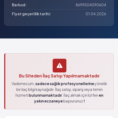
Barkod:
8699504090604
Fiyat geçerlilik tarihi:
01.04.2026
Bu Siteden İlaç Satışı Yapılmamaktadır
Vademecum,
sadece sağlık profesyonellerine
yönelik
bir ilaç bilgi kaynağıdır. İlaç satışı, sipariş veya temin
hizmeti
bulunmamaktadır
. İlaç almak için lütfen
en
yakın eczaneye
başvurunuz
!