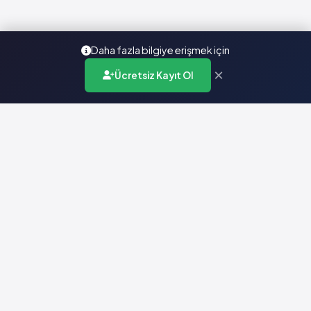
Daha fazla bilgiye erişmek için
×
Ücretsiz Kayıt Ol
Türkiye'nin en kapsamlı ilaç karar destek sistemi. Sağlık
profesyonellerine güvenilir ve güncel ilaç bilgisi sunar.
Hızlı Erişim
Ana Sayfa
Hakkımızda