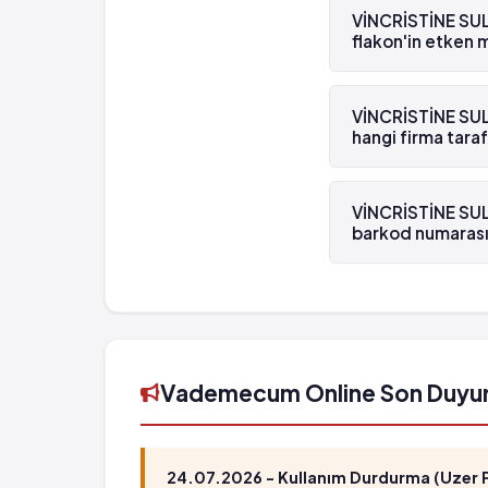
reçetelidir.
VİNCRİSTİNE SULF
flakon'in etken 
VİNCRİSTİNE SULFAT
maddesi Vinkristin 
VİNCRİSTİNE SULF
hangi firma tara
VİNCRİSTİNE SULFAT
tarafından üretilm
VİNCRİSTİNE SULF
barkod numarası
VİNCRİSTİNE SULFAT
numarası 8699643
Vademecum Online Son Duyu
24.07.2026 - Kullanım Durdurma (Uzer Ph