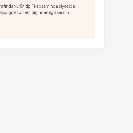
arafından ürün tipi 1 kapsamında biyosidal
ığı tespit edildiğinden ilgili serinin