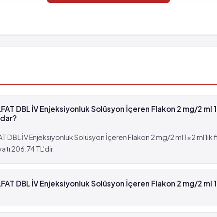
lebilir (> %10)
bilir (%0.1 - %0.01)
 görülebilir (%0.001 - %0.01)
lebilir (> %10)
AT DBL İV Enjeksiyonluk Solüsyon İçeren Flakon 2 mg/2 ml 1x
bilir (%0.1 - %0.01)
adar?
 DBL İV Enjeksiyonluk Solüsyon İçeren Flakon 2 mg/2 ml 1x2 ml'lik 
 görülebilir (%0.001 - %0.01)
atı 206.74 TL'dir.
AT DBL İV Enjeksiyonluk Solüsyon İçeren Flakon 2 mg/2 ml 1x
SULFAT DBL İV Enjeksiyonluk Solüsyon İçeren Flakon 2 mg/2 ml 1x2 m