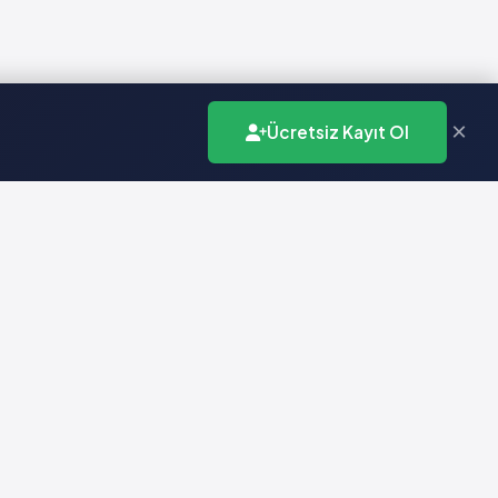
×
Ücretsiz Kayıt Ol
İletişim
info@vademecumonline.com.tr
0 (212) 231 99 90
Biruni Üniversitesi
Teknopark
Zeytinburnu / İstanbul