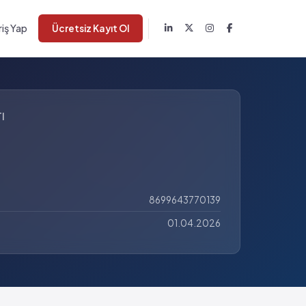
riş Yap
Ücretsiz Kayıt Ol
I
8699643770139
01.04.2026