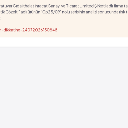
tuvar Gıda İthalat İhracat Sanayi ve Ticaret Limited Şirketi adlı firma t
özelti” adlı ürünün “Cp25/09” nolu serisinin analizi sonucunda risk taşıd
.
nun-dikkatine-24072026150848