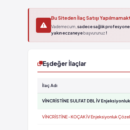
Bu Siteden İlaç Satışı Yapılmamak
Vademecum,
sadece sağlık profesyonel
yakın eczaneye
başvurunuz
!
Eşdeğer İlaçlar
İlaç Adı
VİNCRİSTİNE SULFAT DBL İV Enjeksiyonluk 
VİNCRİSTİNE - KOÇAK İV Enjeksiyonluk Çözelti