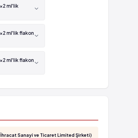
2 ml'lik
lakon'in etken
2 ml'lik flakon
lakon , Orna
2 ml'lik flakon
flakon'in barkod
hracat Sanayi ve Ticaret Limited Şirketi)