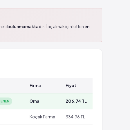
zmeti
bulunmamaktadır
. İlaç almak için lütfen
en
Firma
Fiyat
Orna
206.74 TL
LENEN
Koçak Farma
334,96 TL