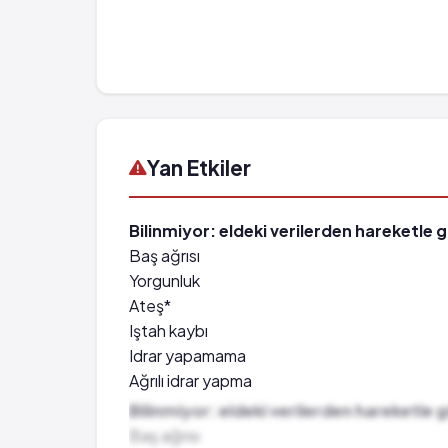
Yan Etkiler
Bilinmiyor: eldeki verilerden hareketle 
Baş ağrısı
Yorgunluk
Ateş*
Iştah kaybı
Idrar yapamama
Ağrılı idrar yapma
Kasılmalar
Bilinmiyor: eldeki verilerden hareketle 
Konuşmada zorluk
Baş ağrısı