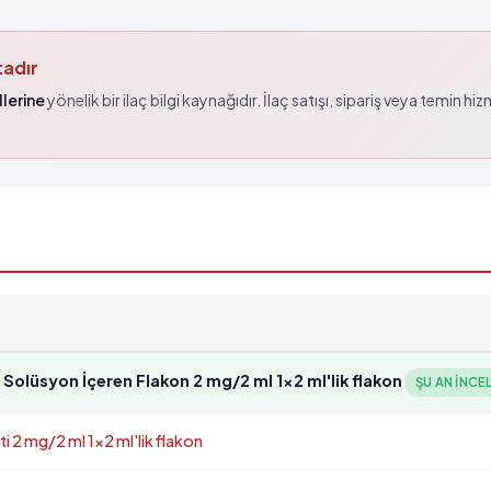
tadır
lerine
yönelik bir ilaç bilgi kaynağıdır. İlaç satışı, sipariş veya temin hi
Solüsyon İçeren Flakon 2 mg/2 ml 1x2 ml'lik flakon
ŞU AN INCE
 2 mg/2 ml 1x2 ml'lik flakon