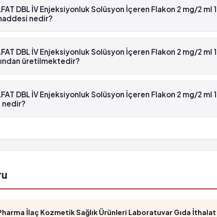
AT DBL İV Enjeksiyonluk Solüsyon İçeren Flakon 2 mg/2 ml 1x
maddesi nedir?
 DBL İV Enjeksiyonluk Solüsyon İçeren Flakon 2 mg/2 ml 1x2 ml'lik f
'dür.
AT DBL İV Enjeksiyonluk Solüsyon İçeren Flakon 2 mg/2 ml 1x
fından üretilmektedir?
 DBL İV Enjeksiyonluk Solüsyon İçeren Flakon 2 mg/2 ml 1x2 ml'lik f
ektedir.
AT DBL İV Enjeksiyonluk Solüsyon İçeren Flakon 2 mg/2 ml 1x
 nedir?
 DBL İV Enjeksiyonluk Solüsyon İçeren Flakon 2 mg/2 ml 1x2 ml'lik 
770139'tür.
ru
arma İlaç Kozmetik Sağlık Ürünleri Laboratuvar Gıda İthalat İ