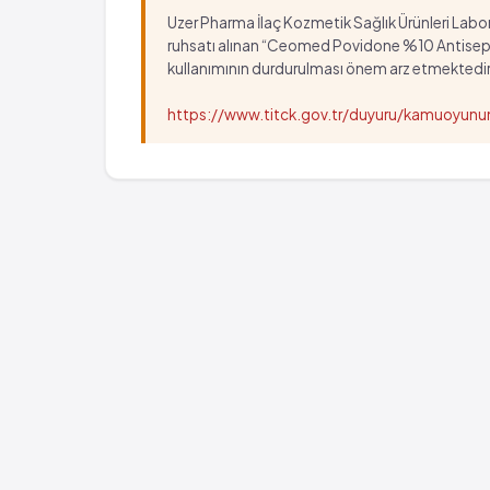
Uzer Pharma İlaç Kozmetik Sağlık Ürünleri Labora
ruhsatı alınan “Ceomed Povidone %10 Antiseptik Ç
kullanımının durdurulması önem arz etmektedir
https://www.titck.gov.tr/duyuru/kamuoyu