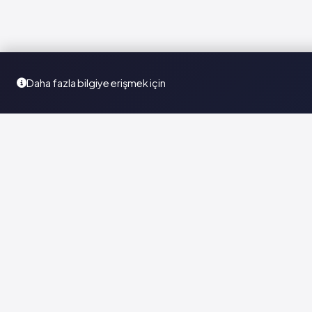
Daha fazla bilgiye erişmek için
Türkiye'nin en kapsamlı ilaç karar destek sistemi. Sağlık
profesyonellerine güvenilir ve güncel ilaç bilgisi sunar.