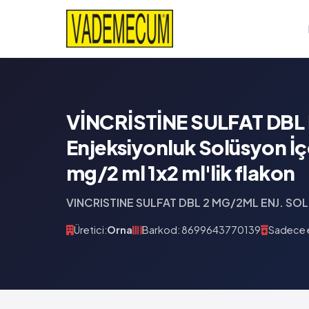
VİNCRİSTİNE SULFAT DBL 
Enjeksiyonluk Solüsyon İç
mg/2 ml 1x2 ml'lik flakon
VINCRISTINE SULFAT DBL 2 MG/2ML ENJ. SO
Üretici:
Orna
Barkod: 8699643770139
Sadece e