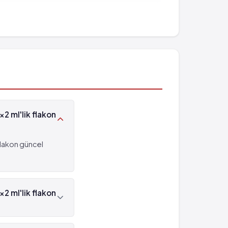
2 ml'lik flakon
flakon güncel
2 ml'lik flakon
l'lik flakon beyaz