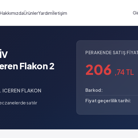
Gi
Hakkımızda
Ürünler
Yardım
İletişim
İV
PERAKENDE SATIŞ FIYAT
eren Flakon 2
206
,74 TL
L. ICEREN FLAKON
Barkod:
Fiyat geçerlilik tarihi:
czanelerde satılır