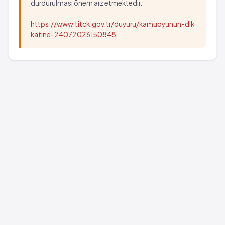
durdurulması önem arz etmektedir.
https://www.titck.gov.tr/duyuru/kamuoyunun-dik
katine-24072026150848