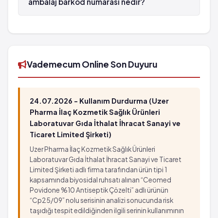
ambalaj barkod numarası nedir?
DİCLOMEC SR Tablet 100 mg 20 tabletlik
ambalaj'in barkod numarası 8699633039239'tür.
Vademecum Online Son Duyuru
24.07.2026 - Kullanım Durdurma (Uzer
Pharma İlaç Kozmetik Sağlık Ürünleri
Laboratuvar Gıda İthalat İhracat Sanayi ve
Ticaret Limited Şirketi)
Uzer Pharma İlaç Kozmetik Sağlık Ürünleri
Laboratuvar Gıda İthalat İhracat Sanayi ve Ticaret
Limited Şirketi adlı firma tarafından ürün tipi 1
kapsamında biyosidal ruhsatı alınan “Ceomed
Povidone %10 Antiseptik Çözelti” adlı ürünün
“Cp25/09” nolu serisinin analizi sonucunda risk
taşıdığı tespit edildiğinden ilgili serinin kullanımının