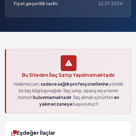
Fiyat geçerlilik tarihi:
22.07.2024
Bu Siteden İlaç Satışı Yapılmamaktadır
Vademecum,
sadece sağlık profesyonellerine
yönelik
bir ilaç bilgi kaynağıdır. İlaç satışı, sipariş veya temin
hizmeti
bulunmamaktadır
. İlaç almak için lütfen
en
yakın eczaneye
başvurunuz
!
Eşdeğer İlaçlar