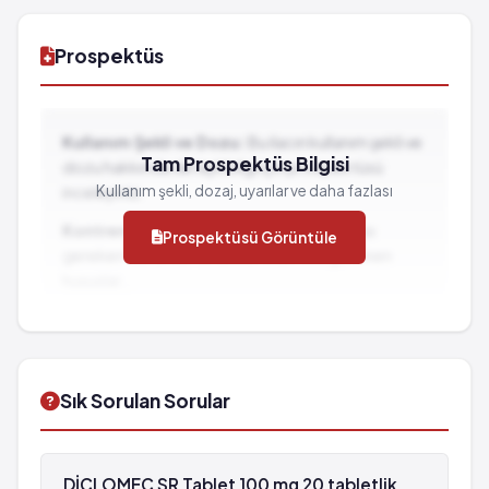
Prospektüs
Kullanım Şekli ve Dozu:
Bu ilacın kullanım şekli ve
Tam Prospektüs Bilgisi
dozu hakkında detaylı bilgi için prospektüsü
Kullanım şekli, dozaj, uyarılar ve daha fazlası
inceleyiniz.
Kontrendikasyonlar:
İlacın kullanılmaması
Prospektüsü Görüntüle
gereken durumlar ve dikkat edilmesi gereken
hususlar...
İlaç Etkileşimleri:
Diğer ilaçlarla birlikte
kullanımında dikkat edilmesi gereken durumlar...
Sık Sorulan Sorular
DİCLOMEC SR Tablet 100 mg 20 tabletlik