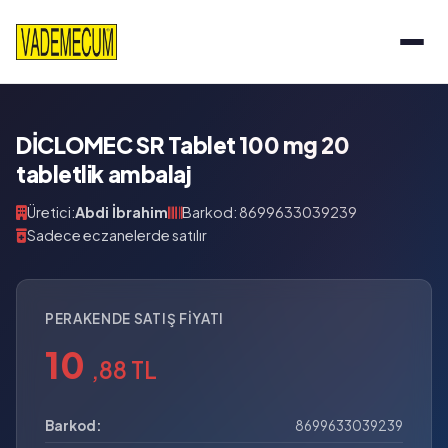
DİCLOMEC SR Tablet 100 mg 20
tabletlik ambalaj
Üretici:
Abdi İbrahim
Barkod: 8699633039239
Sadece eczanelerde satılır
PERAKENDE SATIŞ FIYATI
10
,88 TL
Barkod:
8699633039239