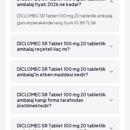
ambalaj fiyatı 2026 ne kadar?
DİCLOMEC SR Tablet 100 mg 20 tabletlik ambalaj
güncel perakende satış fiyatı 10.88 TL'dir.
DİCLOMEC SR Tablet 100 mg 20 tabletlik
ambalaj reçeteli ilaç mı?
Evet, DİCLOMEC SR Tablet 100 mg 20 tabletlik
ambalaj beyaz reçetelidir.
DİCLOMEC SR Tablet 100 mg 20 tabletlik
ambalaj'in etken maddesi nedir?
DİCLOMEC SR Tablet 100 mg 20 tabletlik
ambalaj'in etken maddesi Diklofenak 'dür.
DİCLOMEC SR Tablet 100 mg 20 tabletlik
ambalaj hangi firma tarafından
üretilmektedir?
DİCLOMEC SR Tablet 100 mg 20 tabletlik ambalaj
, Abdi İbrahim tarafından üretilmektedir.
DİCLOMEC SR Tablet 100 mg 20 tabletlik