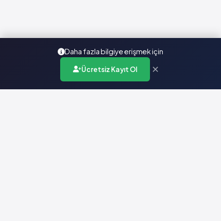
Daha fazla bilgiye erişmek için
×
Ücretsiz Kayıt Ol
Türkiye'nin en kapsamlı ilaç karar destek sistemi. Sağlık
profesyonellerine güvenilir ve güncel ilaç bilgisi sunar.
Hızlı Erişim
Ana Sayfa