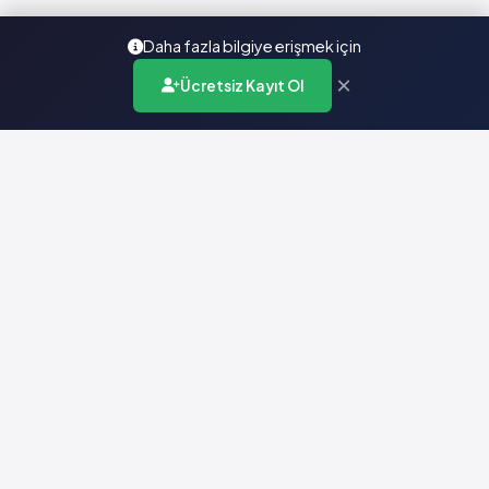
Daha fazla bilgiye erişmek için
×
Ücretsiz Kayıt Ol
Türkiye'nin en kapsamlı ilaç karar destek sistemi. Sağlık
profesyonellerine güvenilir ve güncel ilaç bilgisi sunar.
Hızlı Erişim
Ana Sayfa
Hakkımızda
Yardım