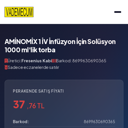
AMİNOMİX 1 İV İnfüzyon İçin Solüsyon
1000 ml'lik torba
Üretici:
Fresenius Kabi
Barkod: 8699630690365
Sadece eczanelerde satılır
PERAKENDE SATIŞ FIYATI
37
,76 TL
Barkod:
8699630690365