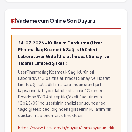
torba'in barkod numarası 8699630690365'tür.
Vademecum Online Son Duyuru
24.07.2026 - Kullanım Durdurma (Uzer
Pharma İlaç Kozmetik Sağlık Ürünleri
Laboratuvar Gıda İthalat İhracat Sanayi ve
Ticaret Limited Şirketi)
Uzer Pharma İlaç Kozmetik Sağlık Ürünleri
Laboratuvar Gıda İthalat İhracat Sanayi ve Ticaret
Limited Şirketi adlı firma tarafından ürün tipi 1
kapsamında biyosidal ruhsatı alınan “Ceomed
Povidone %10 Antiseptik Çözelti” adlı ürünün
“Cp25/09” nolu serisinin analizi sonucunda risk
taşıdığı tespit edildiğinden ilgili serinin kullanımının
durdurulması önem arz etmektedir.
https://www.titck.gov.tr/duyuru/kamuoyunun-dik