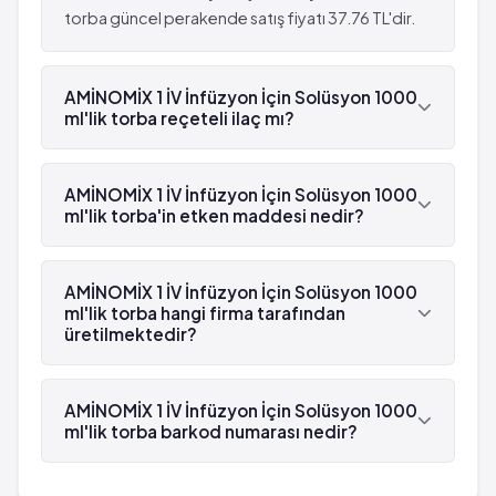
torba güncel perakende satış fiyatı 37.76 TL'dir.
AMİNOMİX 1 İV İnfüzyon İçin Solüsyon 1000
ml'lik torba reçeteli ilaç mı?
Evet, AMİNOMİX 1 İV İnfüzyon İçin Solüsyon 1000
ml'lik torba beyaz reçetelidir.
AMİNOMİX 1 İV İnfüzyon İçin Solüsyon 1000
ml'lik torba'in etken maddesi nedir?
AMİNOMİX 1 İV İnfüzyon İçin Solüsyon 1000 ml'lik
torba'in etken maddesi L-Lösin 'dür.
AMİNOMİX 1 İV İnfüzyon İçin Solüsyon 1000
ml'lik torba hangi firma tarafından
üretilmektedir?
AMİNOMİX 1 İV İnfüzyon İçin Solüsyon 1000 ml'lik
torba , Fresenius Kabi tarafından üretilmektedir.
AMİNOMİX 1 İV İnfüzyon İçin Solüsyon 1000
ml'lik torba barkod numarası nedir?
AMİNOMİX 1 İV İnfüzyon İçin Solüsyon 1000 ml'lik