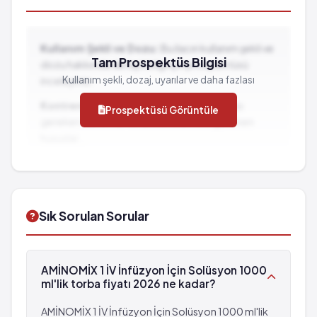
Kullanım Şekli ve Dozu:
Bu ilacın kullanım şekli ve
Tam Prospektüs Bilgisi
dozu hakkında detaylı bilgi için prospektüsü
Kullanım şekli, dozaj, uyarılar ve daha fazlası
inceleyiniz.
Kontrendikasyonlar:
İlacın kullanılmaması
Prospektüsü Görüntüle
gereken durumlar ve dikkat edilmesi gereken
hususlar...
İlaç Etkileşimleri:
Diğer ilaçlarla birlikte
kullanımında dikkat edilmesi gereken durumlar...
Sık Sorulan Sorular
AMİNOMİX 1 İV İnfüzyon İçin Solüsyon 1000
ml'lik torba fiyatı 2026 ne kadar?
AMİNOMİX 1 İV İnfüzyon İçin Solüsyon 1000 ml'lik