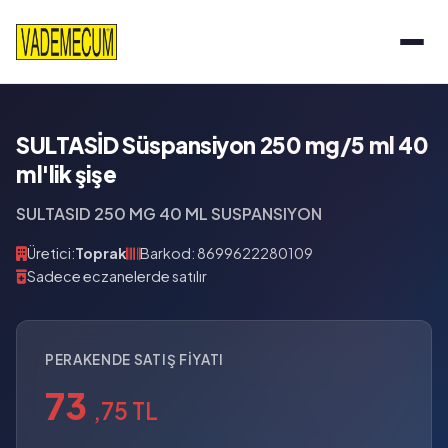
SULTASİD Süspansiyon 250 mg/5 ml 40
ml'lik şişe
SULTASID 250 MG 40 ML SUSPANSIYON
Üretici:
Toprak
Barkod: 8699622280109
Sadece eczanelerde satılır
PERAKENDE SATIŞ FIYATI
73
,75 TL