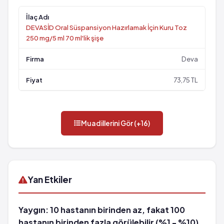
DEVASİD Oral Süspansiyon Hazırlamak İçin Kuru Toz
250 mg/5 ml 70 ml'lik şişe
Deva
73,75 TL
Muadillerini Gör (+16)
Yan Etkiler
Yaygın: 10 hastanın birinden az, fakat 100
hastanın birinden fazla görülebilir (%1 - %10)