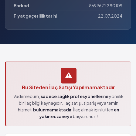
Barkod:
8699622280109
Fiyat geçerlilik tarihi:
22.07.2024
Bu Siteden İlaç Satışı Yapılmamaktadır
Vademecum,
sadece sağlık profesyonellerine
yönelik
bir ilaç bilgi kaynağıdır. İlaç satışı, sipariş veya temin
hizmeti
bulunmamaktadır
. İlaç almak için lütfen
en
yakın eczaneye
başvurunuz
!