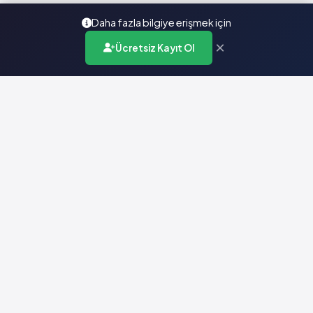
Daha fazla bilgiye erişmek için
×
Ücretsiz Kayıt Ol
Türkiye'nin en kapsamlı ilaç karar destek sistemi. Sağlık
profesyonellerine güvenilir ve güncel ilaç bilgisi sunar.
Hızlı Erişim
Ana Sayfa
Hakkımızda
Yardım