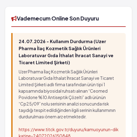
Ampisilin kullanımına bağlı istenmeyen reaksiyonlar
Gaza bağlı mide-bağırsakta şişkinlik
zaman zaman gözlenir.
Doku şişkinliği
Enfeksiyöz mononükleoz viral kökenli bir hastalıktır.
Bir çeşit mantar hastalığı
Vademecum Online Son Duyuru
Mononükleoza sahip hastaların büyük çoğunluğu
Pıhtılaşma zamanında artış
ampisilin aldığında deri döküntüsü görüldüğünden
Sinir dokusunun etkilenmesi
bu ilacı kullanmamalıdır
Kan damarları iltihabı
24.07.2026 - Kullanım Durdurma (Uzer
Aşağıda belirtilen yan etkilerden birini
Tat alma duyusunda bozulma
Pharma İlaç Kozmetik Sağlık Ürünleri
gözlemlerseniz hemen doktorunuza başvurunuz:
Laboratuvar Gıda İthalat İhracat Sanayi ve
Ampisilin kullanımına bağlı istenmeyen reaksiyonlar
-Nefes almada güçlük veya göğüste sıkışma
Ticaret Limited Şirketi)
zaman zaman gözlenir.
-Göz kapaklarının, yüzün veya dudakların şişmesi
Enfeksiyöz mononükleoz viral kökenli bir hastalıktır.
Uzer Pharma İlaç Kozmetik Sağlık Ürünleri
-Deride yumrular, tüm vücutta kırmızı kaşınan
Laboratuvar Gıda İthalat İhracat Sanayi ve Ticaret
Mononükleoza sahip hastaların büyük çoğunluğu
Limited Şirketi adlı firma tarafından ürün tipi 1
noktalar veya kaşıntı.
ampisilin aldığında deri döküntüsü görüldüğünden
kapsamında biyosidal ruhsatı alınan “Ceomed
bu ilacı kullanmamalıdır
Povidone %10 Antiseptik Çözelti” adlı ürünün
Aşağıda belirtilen yan etkilerden birini
“Cp25/09” nolu serisinin analizi sonucunda risk
gözlemlerseniz hemen doktorunuza başvurunuz:
taşıdığı tespit edildiğinden ilgili serinin kullanımının
durdurulması önem arz etmektedir.
-Nefes almada güçlük veya göğüste sıkışma
-Göz kapaklarının, yüzün veya dudakların şişmesi
https://www.titck.gov.tr/duyuru/kamuoyunun-dik
-Deride yumrular, tüm vücutta kırmızı kaşınan
katine-24072026150848