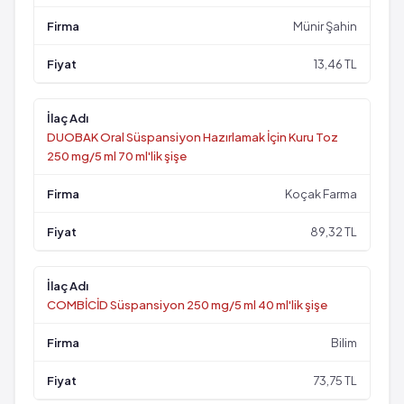
Münir Şahin
13,46 TL
DUOBAK Oral Süspansiyon Hazırlamak İçin Kuru Toz
250 mg/5 ml 70 ml'lik şişe
Koçak Farma
89,32 TL
COMBİCİD Süspansiyon 250 mg/5 ml 40 ml'lik şişe
Bilim
73,75 TL