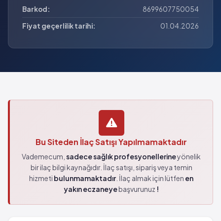
Barkod:
8699607750054
Fiyat geçerlilik tarihi:
01.04.2026
Bu Siteden İlaç Satışı Yapılmamaktadır
Vademecum,
sadece sağlık profesyonellerine
yönelik
bir ilaç bilgi kaynağıdır. İlaç satışı, sipariş veya temin
hizmeti
bulunmamaktadır
. İlaç almak için lütfen
en
yakın eczaneye
başvurunuz
!