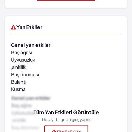
Yan Etkiler
Genel yan etkiler
Baş ağrısı
Uykusuzluk
,sinirlilik
Baş dönmesi
Bulantı
Kusma
Huzursuzluk
Genel yan etkiler
Ağız kuruluğu
Baş ağrısı
Titreme
Tüm Yan Etkileri Görüntüle
Uykusuzluk
Göz ağrısı
,sinirlilik
Detaylı bilgi için giriş yapın
Nefes darlığı
Baş dönmesi