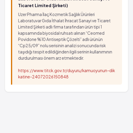
Ticaret Limited Şirketi)
Uzer Pharma İlaç Kozmetik Sağlık Ürünleri
Laboratuvar Gıda İthalat İhracat Sanayi ve Ticaret
Limited Şirketi adlı firma tarafından ürün tipi 1
kapsamında biyosidal ruhsatı alınan “Ceomed
Povidone %10 Antiseptik Çözelti” adlı ürünün
“Cp25/09” nolu serisinin analizi sonucunda risk
taşıdığı tespit edildiğinden ilgili serinin kullanımının
durdurulması önem arz etmektedir.
https://www.titck.gov.tr/duyuru/kamuoyunun-dik
katine-24072026150848