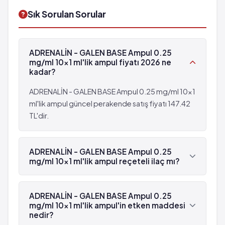
Göğsün ortasında sıkışma hissi
Dar açılı glokom
Sık Sorulan Sorular
Şiddetli hipertansiyon
Gözde geçici batma ve yanma duyuları
Boğazda kuruluk
Alerjik gözkapağı reaksiyonu
Ani ortaya çıkan idrar yapamama
Gözde iritasyon
ADRENALİN - GALEN BASE Ampul 0.25
Idrar torbasında önemli miktarda idrar kalması
Oksijen tüketiminde artış
mg/ml 10x1 ml'lik ampul fiyatı 2026 ne
Böbrek ve iç organlara ait kan akımında azalma
Kalp aritmileri
kadar?
Terlemede artma
Ani ölüm
Kol ve bacaklarda üşüme
ADRENALİN - GALEN BASE Ampul 0.25 mg/ml 10x1
Göğsün ortasında sıkışma hissi
Insülin salınımının engellenmesi
ml'lik ampul güncel perakende satış fiyatı 147.42
Şiddetli hipertansiyon
Yağ asitlerinin yıkılması sonucu keton cisimlerinin
TL'dir.
Boğazda kuruluk
açığa çıkması
Ani ortaya çıkan idrar yapamama
Idrar torbasında önemli miktarda idrar kalması
ADRENALİN - GALEN BASE Ampul 0.25
Böbrek ve iç organlara ait kan akımında azalma
mg/ml 10x1 ml'lik ampul reçeteli ilaç mı?
Terlemede artma
Kol ve bacaklarda üşüme
Evet, ADRENALİN - GALEN BASE Ampul 0.25
mg/ml 10x1 ml'lik ampul beyaz reçetelidir.
Insülin salınımının engellenmesi
ADRENALİN - GALEN BASE Ampul 0.25
mg/ml 10x1 ml'lik ampul'in etken maddesi
Yağ asitlerinin yıkılması sonucu keton cisimlerinin
nedir?
açığa çıkması