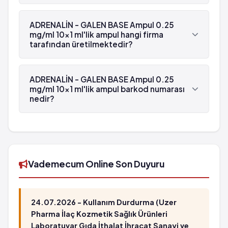
ADRENALİN - GALEN BASE Ampul 0.25 mg/ml 10x1
ml'lik ampul'in etken maddesi Adrenalin 'dür.
ADRENALİN - GALEN BASE Ampul 0.25
mg/ml 10x1 ml'lik ampul hangi firma
tarafından üretilmektedir?
ADRENALİN - GALEN BASE Ampul 0.25 mg/ml 10x1
ml'lik ampul , Galen tarafından üretilmektedir.
ADRENALİN - GALEN BASE Ampul 0.25
mg/ml 10x1 ml'lik ampul barkod numarası
nedir?
ADRENALİN - GALEN BASE Ampul 0.25 mg/ml 10x1
ml'lik ampul'in barkod numarası
8699607750054'tür.
Vademecum Online Son Duyuru
24.07.2026 - Kullanım Durdurma (Uzer
Pharma İlaç Kozmetik Sağlık Ürünleri
Laboratuvar Gıda İthalat İhracat Sanayi ve