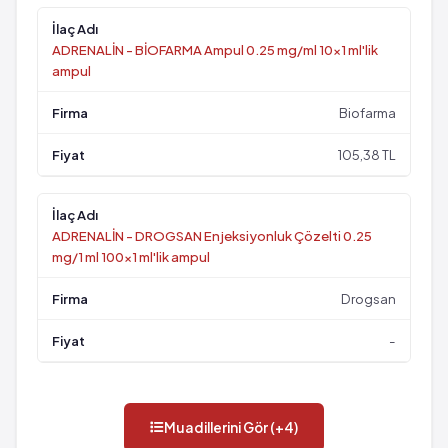
ADRENALİN - BİOFARMA Ampul 0.25 mg/ml 10x1 ml'lik
ampul
Biofarma
105,38 TL
ADRENALİN - DROGSAN Enjeksiyonluk Çözelti 0.25
mg/1 ml 100x1 ml'lik ampul
Drogsan
-
Muadillerini Gör (+4)