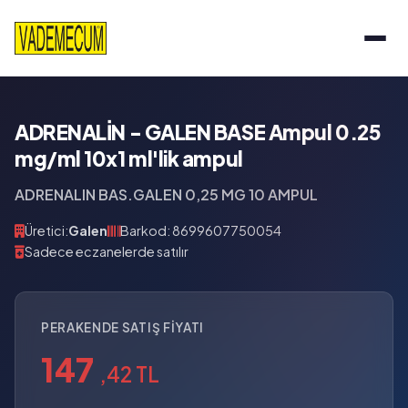
ADRENALİN - GALEN BASE Ampul 0.25
mg/ml 10x1 ml'lik ampul
ADRENALIN BAS.GALEN 0,25 MG 10 AMPUL
Üretici:
Galen
Barkod: 8699607750054
Sadece eczanelerde satılır
PERAKENDE SATIŞ FIYATI
147
,42 TL