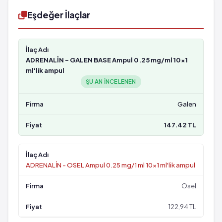
Eşdeğer İlaçlar
ADRENALİN - GALEN BASE Ampul 0.25 mg/ml 10x1
ml'lik ampul
ŞU AN INCELENEN
Galen
147.42 TL
ADRENALİN - OSEL Ampul 0.25 mg/1 ml 10x1 ml'lik ampul
Osel
122,94 TL