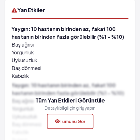
Yan Etkiler
Yaygın: 10 hastanın birinden az, fakat 100
hastanın birinden fazla görülebilir (%1 - %10)
Baş ağrısı
Yorgunluk
Uykusuzluk
Baş dönmesi
Kabızlık
Bulantı
Yaygın: 10 hastanın birinden az, fakat 100
Kusma
hastanın birinden fazla görülebilir (%1 - %10)
Uyku hali
Tüm Yan Etkileri Görüntüle
Baş ağrısı
Ağız kuruluğu
Yorgunluk
Detaylı bilgi için giriş yapın
Çarpıntı
Uykusuzluk
Tümünü Gör
Titreme
Baş dönmesi
Havale
Kabızlık
Burun akıntısı
Bulantı