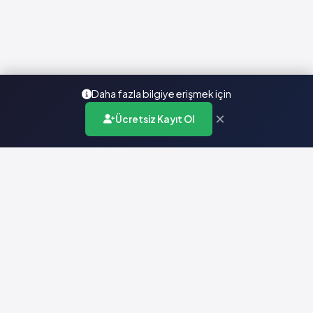
Daha fazla bilgiye erişmek için
×
Ücretsiz Kayıt Ol
Türkiye'nin en kapsamlı ilaç karar destek sistemi. Sağlık
profesyonellerine güvenilir ve güncel ilaç bilgisi sunar.
Hızlı Erişim