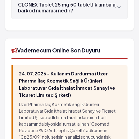
Bitkinlik
Adeka tarafından üretilmektedir.
CLONEX Tablet 25 mg 50 tabletlik ambalaj
Yutma güçlüğü
barkod numarası nedir?
Baygınlık
CLONEX Tablet 25 mg 50 tabletlik ambalaj'in
Istem dışı hareketler
barkod numarası 8699587012432'tür.
Kalp atımında düzensizlik
Cinsel organın zamansız sertleşmesi
Vademecum Online Son Duyuru
24.07.2026 - Kullanım Durdurma (Uzer
Pharma İlaç Kozmetik Sağlık Ürünleri
Laboratuvar Gıda İthalat İhracat Sanayi ve
Ticaret Limited Şirketi)
Uzer Pharma İlaç Kozmetik Sağlık Ürünleri
Laboratuvar Gıda İthalat İhracat Sanayi ve Ticaret
Limited Şirketi adlı firma tarafından ürün tipi 1
kapsamında biyosidal ruhsatı alınan “Ceomed
Povidone %10 Antiseptik Çözelti” adlı ürünün
“Cp25/09” nolu serisinin analizi sonucunda risk