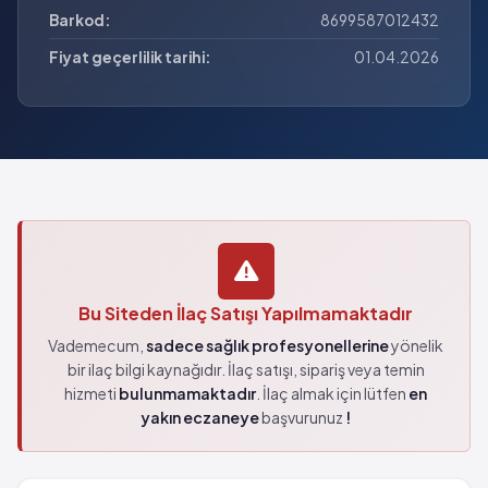
Barkod:
8699587012432
Fiyat geçerlilik tarihi:
01.04.2026
Bu Siteden İlaç Satışı Yapılmamaktadır
Vademecum,
sadece sağlık profesyonellerine
yönelik
bir ilaç bilgi kaynağıdır. İlaç satışı, sipariş veya temin
hizmeti
bulunmamaktadır
. İlaç almak için lütfen
en
yakın eczaneye
başvurunuz
!