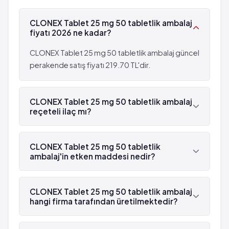
Seyrek: 1,000 hastanın 1'inden az görülebilir
Kalp durması
(%0.1 - %0.01)
CLONEX Tablet 25 mg 50 tabletlik ambalaj
Kalp atışlarında hızlanma/düzensizlik
Sersemlik
fiyatı 2026 ne kadar?
Aşırı yemek
Yüksek ateş
Susamak
Zihin bulanıklığı
CLONEX Tablet 25 mg 50 tabletlik ambalaj güncel
Idrara çıkma
Terleme
perakende satış fiyatı 219.70 TL'dir.
çok seyrek: 10,000 hastanın birinden az
Solunum yetmezliği
görülebilir (%0.001 - %0.01)
Kas sertliği
,sinirlilik
CLONEX Tablet 25 mg 50 tabletlik ambalaj
Kalp durması
reçeteli ilaç mı?
Deri döküntüleri
Kalp atışlarında hızlanma/düzensizlik
Huzursuzluk
Aşırı yemek
Evet, CLONEX Tablet 25 mg 50 tabletlik ambalaj
Bitkinlik
Susamak
beyaz reçetelidir.
CLONEX Tablet 25 mg 50 tabletlik
Yutma güçlüğü
Idrara çıkma
ambalaj'in etken maddesi nedir?
Baygınlık
çok seyrek: 10,000 hastanın birinden az
Istem dışı hareketler
CLONEX Tablet 25 mg 50 tabletlik ambalaj'in
görülebilir (%0.001 - %0.01)
etken maddesi Klozapin 'dür.
Kalp atımında düzensizlik
CLONEX Tablet 25 mg 50 tabletlik ambalaj
,sinirlilik
hangi firma tarafından üretilmektedir?
Cinsel organın zamansız sertleşmesi
Deri döküntüleri
Huzursuzluk
CLONEX Tablet 25 mg 50 tabletlik ambalaj ,