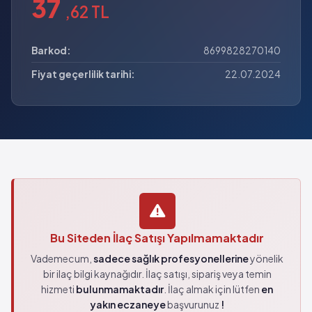
37
,62 TL
Barkod:
8699828270140
Fiyat geçerlilik tarihi:
22.07.2024
Bu Siteden İlaç Satışı Yapılmamaktadır
Vademecum,
sadece sağlık profesyonellerine
yönelik
bir ilaç bilgi kaynağıdır. İlaç satışı, sipariş veya temin
hizmeti
bulunmamaktadır
. İlaç almak için lütfen
en
yakın eczaneye
başvurunuz
!