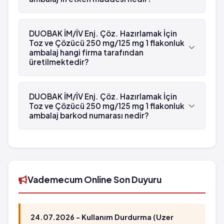
DUOBAK İM/İV Enj. Çöz. Hazırlamak İçin Toz ve
Çözücü 250 mg/125 mg 1 flakonluk ambalaj'in
DUOBAK İM/İV Enj. Çöz. Hazırlamak İçin
etken maddesi Ampisilin 'dür.
Toz ve Çözücü 250 mg/125 mg 1 flakonluk
ambalaj hangi firma tarafından
üretilmektedir?
DUOBAK İM/İV Enj. Çöz. Hazırlamak İçin Toz ve
Çözücü 250 mg/125 mg 1 flakonluk ambalaj ,
DUOBAK İM/İV Enj. Çöz. Hazırlamak İçin
Koçak Farma tarafından üretilmektedir.
Toz ve Çözücü 250 mg/125 mg 1 flakonluk
ambalaj barkod numarası nedir?
DUOBAK İM/İV Enj. Çöz. Hazırlamak İçin Toz ve
Çözücü 250 mg/125 mg 1 flakonluk ambalaj'in
barkod numarası 8699828270140'tür.
Vademecum Online Son Duyuru
24.07.2026 - Kullanım Durdurma (Uzer