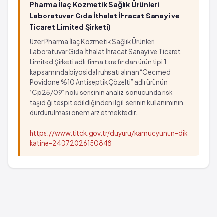
Pharma İlaç Kozmetik Sağlık Ürünleri
Laboratuvar Gıda İthalat İhracat Sanayi ve
Ticaret Limited Şirketi)
Uzer Pharma İlaç Kozmetik Sağlık Ürünleri
Laboratuvar Gıda İthalat İhracat Sanayi ve Ticaret
Limited Şirketi adlı firma tarafından ürün tipi 1
kapsamında biyosidal ruhsatı alınan “Ceomed
Povidone %10 Antiseptik Çözelti” adlı ürünün
“Cp25/09” nolu serisinin analizi sonucunda risk
taşıdığı tespit edildiğinden ilgili serinin kullanımının
durdurulması önem arz etmektedir.
https://www.titck.gov.tr/duyuru/kamuoyunun-dik
katine-24072026150848