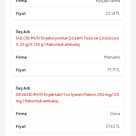
Koçak Farma
22,14 TL
SULCİD İM/İV Enjeksiyonluk Çözelti Tozu ve Çözücüsü
0.25 g/0.125 g 1 flakonluk ambalaj
Menarini
77,71 TL
DEVASİD İM/İV Enjektabl Toz İçeren Flakon 250 mg/125
mg 1 flakonluk ambalaj
Deva
37,62 TL