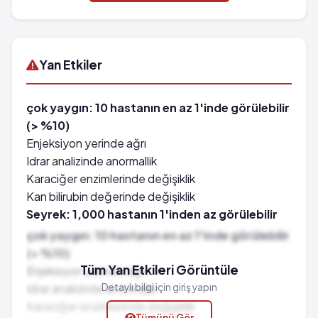
Yan Etkiler
çok yaygın: 10 hastanın en az 1'inde görülebilir
(> %10)
Enjeksiyon yerinde ağrı
Idrar analizinde anormallik
Karaciğer enzimlerinde değişiklik
Kan bilirubin değerinde değişiklik
Seyrek: 1,000 hastanın 1'inden az görülebilir
(%0.1 - %0.01)
çok yaygın: 10 hastanın en az 1'inde görülebilir
Böbrek iltihabı
(> %10)
Havale
Tüm Yan Etkileri Görüntüle
Enjeksiyon yerinde ağrı
çok seyrek: 10,000 hastanın birinden az
Idrar analizinde anormallik
Detaylı bilgi için giriş yapın
görülebilir (%0.001 - %0.01)
Karaciğer enzimlerinde değişiklik
Tümünü Gör