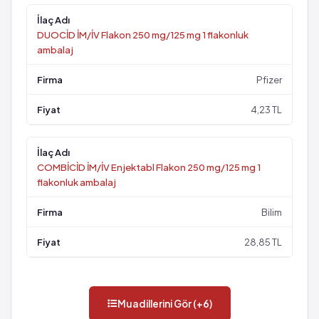
DUOCİD İM/İV Flakon 250 mg/125 mg 1 flakonluk
ambalaj
Pfizer
4,23 TL
COMBİCİD İM/İV Enjektabl Flakon 250 mg/125 mg 1
flakonluk ambalaj
Bilim
28,85 TL
Muadillerini Gör (+6)