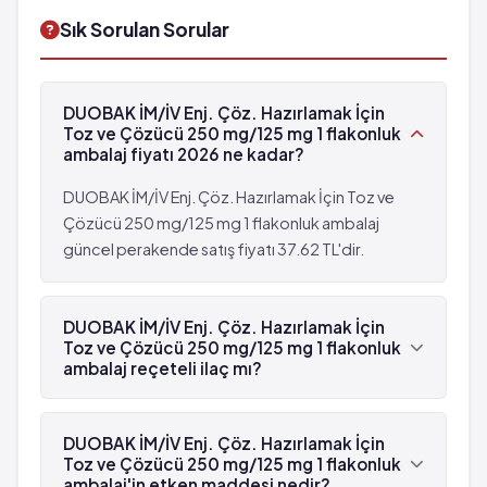
Uzun süreli antibiyotik kullanımına bağlı kanlı sulu
Göğüste sıkışma
Sık Sorulan Sorular
ishalle seyreden barsak iltihabı
Aşırı susama
Kan değerlerinde bozukluk
Nefes almada güçlük
Tüm vucutta kaşınan kırmızı benekler
Kusma ile seyreden böbrek iltihabı
DUOBAK İM/İV Enj. Çöz. Hazırlamak İçin
Ciltte şişlik
Şişlik ve kızarıklıkla seyreden iltihap
Toz ve Çözücü 250 mg/125 mg 1 flakonluk
Aşırı duyarlılık reaksiyonu ve buna bağlı şok
Anormal karaciğer fonksiyonu
ambalaj fiyatı 2026 ne kadar?
Bağırsaklarda iltihaplanma
Pıhtılaşma bozuklukları
Karaciğer testlerinde ve kan testlerinde
DUOBAK İM/İV Enj. Çöz. Hazırlamak İçin Toz ve
Uzun süreli antibiyotik kullanımına bağlı kanlı sulu
değişiklikler
Çözücü 250 mg/125 mg 1 flakonluk ambalaj
ishalle seyreden barsak iltihabı
güncel perakende satış fiyatı 37.62 TL'dir.
İstenmeyen etkilerin bir çoğu tedavi kesildiğinde
Kan değerlerinde bozukluk
normale döner.
Tüm vucutta kaşınan kırmızı benekler
Ciltte şişlik
DUOBAK İM/İV Enj. Çöz. Hazırlamak İçin
Aşırı duyarlılık reaksiyonu ve buna bağlı şok
Toz ve Çözücü 250 mg/125 mg 1 flakonluk
Bağırsaklarda iltihaplanma
ambalaj reçeteli ilaç mı?
Karaciğer testlerinde ve kan testlerinde
Evet, DUOBAK İM/İV Enj. Çöz. Hazırlamak İçin Toz
değişiklikler
ve Çözücü 250 mg/125 mg 1 flakonluk ambalaj
DUOBAK İM/İV Enj. Çöz. Hazırlamak İçin
İstenmeyen etkilerin bir çoğu tedavi kesildiğinde
beyaz reçetelidir.
Toz ve Çözücü 250 mg/125 mg 1 flakonluk
normale döner.
ambalaj'in etken maddesi nedir?