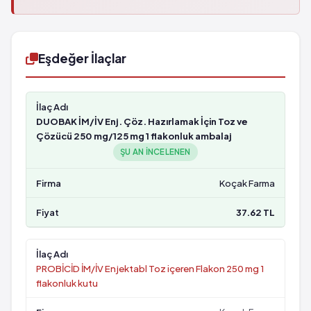
Eşdeğer İlaçlar
DUOBAK İM/İV Enj. Çöz. Hazırlamak İçin Toz ve
Çözücü 250 mg/125 mg 1 flakonluk ambalaj
ŞU AN INCELENEN
Koçak Farma
37.62 TL
PROBİCİD İM/İV Enjektabl Toz içeren Flakon 250 mg 1
flakonluk kutu