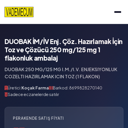
DUOBAK İM/İV Enj. Çöz. Hazırlamak İçin
Toz ve Çözücü 250 mg/125 mg 1
flakonluk ambalaj
DUOBAK 250 MG/125 MG I.M./I.V. ENJEKSIYONLUK
COZELTI HAZIRLAMAK ICIN TOZ (1 FLAKON)
Üretici:
Koçak Farma
Barkod: 8699828270140
Sadece eczanelerde satılır
PERAKENDE SATIŞ FIYATI