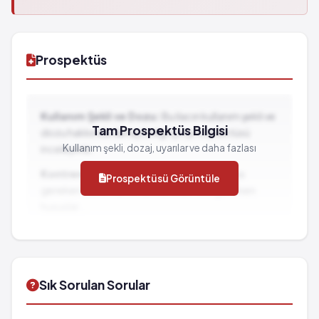
Prospektüs
Kullanım Şekli ve Dozu:
Bu ilacın kullanım şekli ve
Tam Prospektüs Bilgisi
dozu hakkında detaylı bilgi için prospektüsü
Kullanım şekli, dozaj, uyarılar ve daha fazlası
inceleyiniz.
Kontrendikasyonlar:
İlacın kullanılmaması
Prospektüsü Görüntüle
gereken durumlar ve dikkat edilmesi gereken
hususlar...
İlaç Etkileşimleri:
Diğer ilaçlarla birlikte
kullanımında dikkat edilmesi gereken durumlar...
Sık Sorulan Sorular