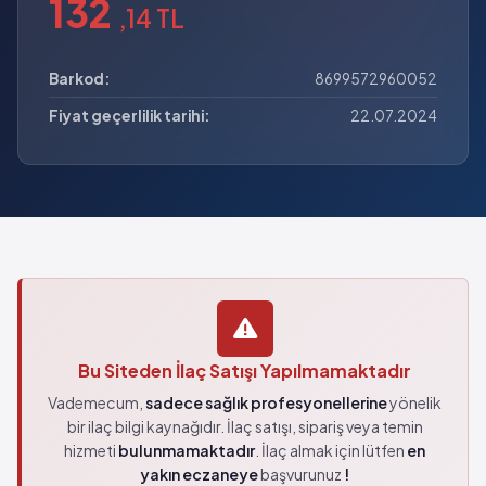
132
,14 TL
Barkod:
8699572960052
Fiyat geçerlilik tarihi:
22.07.2024
Bu Siteden İlaç Satışı Yapılmamaktadır
Vademecum,
sadece sağlık profesyonellerine
yönelik
bir ilaç bilgi kaynağıdır. İlaç satışı, sipariş veya temin
hizmeti
bulunmamaktadır
. İlaç almak için lütfen
en
yakın eczaneye
başvurunuz
!