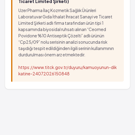
Ticaret Limited Şirketi)
Uzer Pharma İlaç Kozmetik Sağlık Ürünleri
Laboratuvar Gıda İthalat İhracat Sanayi ve Ticaret
Limited Şirketi adlı firma tarafından ürün tipi 1
kapsamında biyosidal ruhsatı alınan “Ceomed
Povidone %10 Antiseptik Çözelti” adlı ürünün
“Cp25/09” nolu serisinin analizi sonucunda risk
taşıdığı tespit edildiğinden ilgili serinin kullanımının
durdurulması önem arz etmektedir.
https://www.titck.gov.tr/duyuru/kamuoyunun-dik
katine-24072026150848