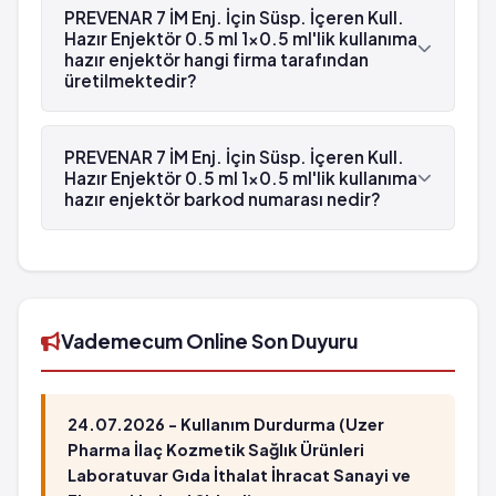
Enjektör 0.5 ml 1x0.5 ml'lik kullanıma hazır
PREVENAR 7 İM Enj. İçin Süsp. İçeren Kull.
enjektör'in etken maddesi Pnömokokal
Hazır Enjektör 0.5 ml 1x0.5 ml'lik kullanıma
hazır enjektör hangi firma tarafından
polisakkarit konjugat aşısı, 7-valan 'dür.
üretilmektedir?
PREVENAR 7 İM Enj. İçin Süsp. İçeren Kull. Hazır
Enjektör 0.5 ml 1x0.5 ml'lik kullanıma hazır
PREVENAR 7 İM Enj. İçin Süsp. İçeren Kull.
enjektör , Pfizer Pfe tarafından üretilmektedir.
Hazır Enjektör 0.5 ml 1x0.5 ml'lik kullanıma
hazır enjektör barkod numarası nedir?
PREVENAR 7 İM Enj. İçin Süsp. İçeren Kull. Hazır
Enjektör 0.5 ml 1x0.5 ml'lik kullanıma hazır
enjektör'in barkod numarası
8699572960052'tür.
Vademecum Online Son Duyuru
24.07.2026 - Kullanım Durdurma (Uzer
Pharma İlaç Kozmetik Sağlık Ürünleri
Laboratuvar Gıda İthalat İhracat Sanayi ve