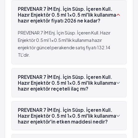
PREVENAR 7 İM Enj. İçin Süsp. İçeren Kull.
Hazır Enjektör 0.5 ml 1x0.5 ml'lik kullanıma
hazır enjektör fiyatı 2026 ne kadar?
PREVENAR 7 İM Enj. İçin Süsp. İçeren Kull. Hazır
Enjektör 0.5 ml 1x0.5 ml'lik kullanıma hazır
enjektör güncel perakende satış fiyatı 132.14
TL'dir.
PREVENAR 7 İM Enj. İçin Süsp. İçeren Kull.
Hazır Enjektör 0.5 ml 1x0.5 ml'lik kullanıma
hazır enjektör reçeteli ilaç mı?
Evet, PREVENAR 7 İM Enj. İçin Süsp. İçeren Kull.
Hazır Enjektör 0.5 ml 1x0.5 ml'lik kullanıma hazır
PREVENAR 7 İM Enj. İçin Süsp. İçeren Kull.
enjektör beyaz reçetelidir.
Hazır Enjektör 0.5 ml 1x0.5 ml'lik kullanıma
hazır enjektör'in etken maddesi nedir?
PREVENAR 7 İM Enj. İçin Süsp. İçeren Kull. Hazır