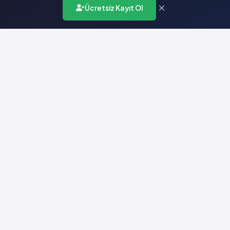
×
Ücretsiz Kayıt Ol
Türkiye'nin en kapsamlı ilaç karar destek sistemi. Sağlık
profesyonellerine güvenilir ve güncel ilaç bilgisi sunar.
Hızlı Erişim
Ana Sayfa
Hakkımızda
Yardım
İletişim