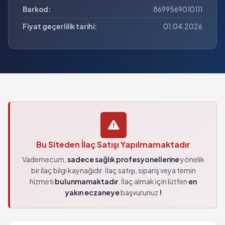
Barkod:
8699569010111
Fiyat geçerlilik tarihi:
01.04.2026
Bu Siteden İlaç Satışı Yapılmamaktadır
Vademecum,
sadece sağlık profesyonellerine
yönelik
bir ilaç bilgi kaynağıdır. İlaç satışı, sipariş veya temin
hizmeti
bulunmamaktadır
. İlaç almak için lütfen
en
yakın eczaneye
başvurunuz
!