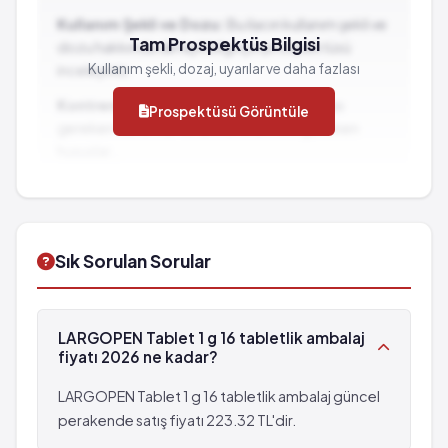
Kullanım Şekli ve Dozu:
Bu ilacın kullanım şekli ve
Tam Prospektüs Bilgisi
dozu hakkında detaylı bilgi için prospektüsü
Kullanım şekli, dozaj, uyarılar ve daha fazlası
inceleyiniz.
Kontrendikasyonlar:
İlacın kullanılmaması
Prospektüsü Görüntüle
gereken durumlar ve dikkat edilmesi gereken
hususlar...
İlaç Etkileşimleri:
Diğer ilaçlarla birlikte
kullanımında dikkat edilmesi gereken durumlar...
Sık Sorulan Sorular
LARGOPEN Tablet 1 g 16 tabletlik ambalaj
fiyatı 2026 ne kadar?
LARGOPEN Tablet 1 g 16 tabletlik ambalaj güncel
perakende satış fiyatı 223.32 TL'dir.