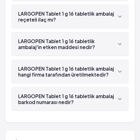
LARGOPEN Tablet 1 g 16 tabletlik ambalaj
reçeteli ilaç mı?
Evet, LARGOPEN Tablet 1 g 16 tabletlik ambalaj
beyaz reçetelidir.
LARGOPEN Tablet 1 g 16 tabletlik
ambalaj'in etken maddesi nedir?
LARGOPEN Tablet 1 g 16 tabletlik ambalaj'in etken
maddesi Amoksisilin 'dür.
LARGOPEN Tablet 1 g 16 tabletlik ambalaj
hangi firma tarafından üretilmektedir?
LARGOPEN Tablet 1 g 16 tabletlik ambalaj , Bilim
tarafından üretilmektedir.
LARGOPEN Tablet 1 g 16 tabletlik ambalaj
barkod numarası nedir?
LARGOPEN Tablet 1 g 16 tabletlik ambalaj'in
barkod numarası 8699569010111'tür.