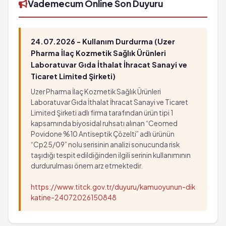
Vademecum Online Son Duyuru
24.07.2026 - Kullanım Durdurma (Uzer
Pharma İlaç Kozmetik Sağlık Ürünleri
Laboratuvar Gıda İthalat İhracat Sanayi ve
Ticaret Limited Şirketi)
Uzer Pharma İlaç Kozmetik Sağlık Ürünleri
Laboratuvar Gıda İthalat İhracat Sanayi ve Ticaret
Limited Şirketi adlı firma tarafından ürün tipi 1
kapsamında biyosidal ruhsatı alınan “Ceomed
Povidone %10 Antiseptik Çözelti” adlı ürünün
“Cp25/09” nolu serisinin analizi sonucunda risk
taşıdığı tespit edildiğinden ilgili serinin kullanımının
durdurulması önem arz etmektedir.
https://www.titck.gov.tr/duyuru/kamuoyunun-dik
katine-24072026150848