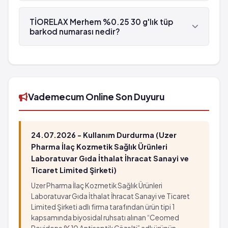
TİORELAX Merhem %0.25 30 g'lık tüp , Santa
Farma tarafından üretilmektedir.
TİORELAX Merhem %0.25 30 g'lık tüp
barkod numarası nedir?
TİORELAX Merhem %0.25 30 g'lık tüp'in barkod
numarası 8699566376135'tür.
Vademecum Online Son Duyuru
24.07.2026 - Kullanım Durdurma (Uzer
Pharma İlaç Kozmetik Sağlık Ürünleri
Laboratuvar Gıda İthalat İhracat Sanayi ve
Ticaret Limited Şirketi)
Uzer Pharma İlaç Kozmetik Sağlık Ürünleri
Laboratuvar Gıda İthalat İhracat Sanayi ve Ticaret
Limited Şirketi adlı firma tarafından ürün tipi 1
kapsamında biyosidal ruhsatı alınan “Ceomed