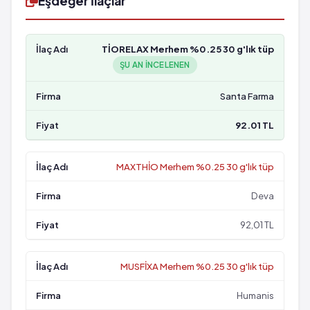
Eşdeğer İlaçlar
TİORELAX Merhem %0.25 30 g'lık tüp
ŞU AN INCELENEN
Santa Farma
92.01 TL
MAXTHİO Merhem %0.25 30 g'lık tüp
Deva
92,01 TL
MUSFİXA Merhem %0.25 30 g'lık tüp
Humanis