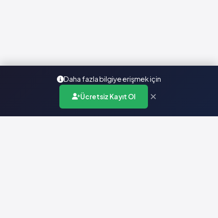
Daha fazla bilgiye erişmek için
×
Ücretsiz Kayıt Ol
Türkiye'nin en kapsamlı ilaç karar destek sistemi. Sağlık
profesyonellerine güvenilir ve güncel ilaç bilgisi sunar.
Hızlı Erişim