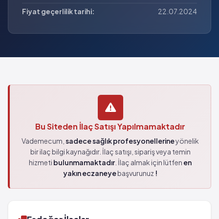
Fiyat geçerlilik tarihi:
22.07.2024
Bu Siteden İlaç Satışı Yapılmamaktadır
Vademecum,
sadece sağlık profesyonellerine
yönelik
bir ilaç bilgi kaynağıdır. İlaç satışı, sipariş veya temin
hizmeti
bulunmamaktadır
. İlaç almak için lütfen
en
yakın eczaneye
başvurunuz
!