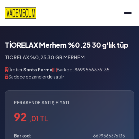
TİORELAX Merhem %0.25 30 g'lık tüp
TIORELAX %0,25 30 GR MERHEM
Üretici:
Santa Farma
Barkod: 8699566376135
Sadece eczanelerde satılır
PERAKENDE SATIŞ FIYATI
92
,01 TL
Barkod:
8699566376135