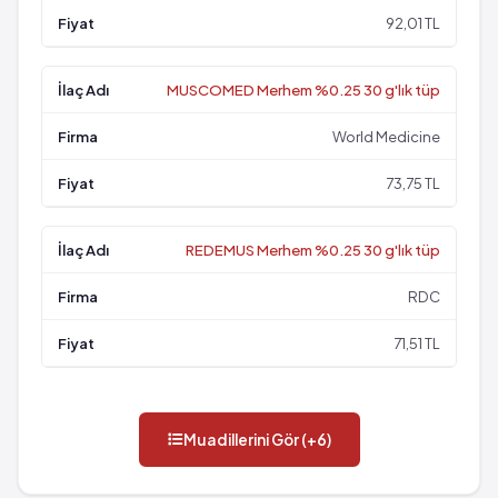
92,01 TL
MUSCOMED Merhem %0.25 30 g'lık tüp
World Medicine
73,75 TL
REDEMUS Merhem %0.25 30 g'lık tüp
RDC
71,51 TL
Muadillerini Gör (+6)