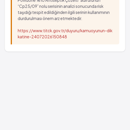
Povidone %10 Antiseptik Çözelti” adlı ürünün
“Cp25/09” nolu serisinin analizi sonucunda risk
taşıdığı tespit edildiğinden ilgili serinin kullanımının
durdurulması önem arz etmektedir.
https://www.titck.gov.tr/duyuru/kamuoyunun-dik
katine-24072026150848