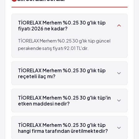
TİORELAX Merhem %0.25 30 g'lık tüp
fiyatı 2026 ne kadar?
TİORELAX Merhem %0.25 30 g'lık tüp güncel
perakende satış fiyatı 92.01 TL'dir.
TİORELAX Merhem %0.25 30 g'lık tüp
reçeteli ilaç mı?
Evet, TİORELAX Merhem %0.25 30 g'lık tüp beyaz
reçetelidir.
TİORELAX Merhem %0.25 30 g'lık tüp'in
etken maddesi nedir?
TİORELAX Merhem %0.25 30 g'lık tüp'in etken
maddesi Tiyokolşikosid 'dür.
TİORELAX Merhem %0.25 30 g'lık tüp
hangi firma tarafından üretilmektedir?