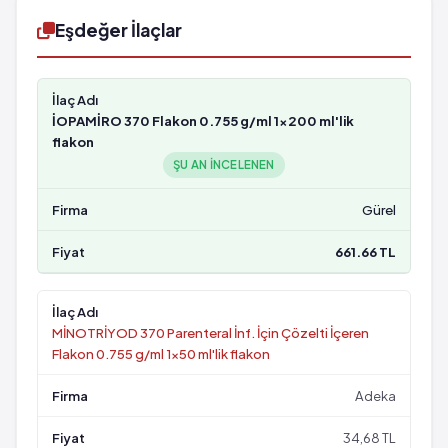
Eşdeğer İlaçlar
İOPAMİRO 370 Flakon 0.755 g/ml 1x200 ml'lik
flakon
ŞU AN INCELENEN
Gürel
661.66 TL
MİNOTRİYOD 370 Parenteral İnf. İçin Çözelti İçeren
Flakon 0.755 g/ml 1x50 ml'lik flakon
Adeka
34,68 TL