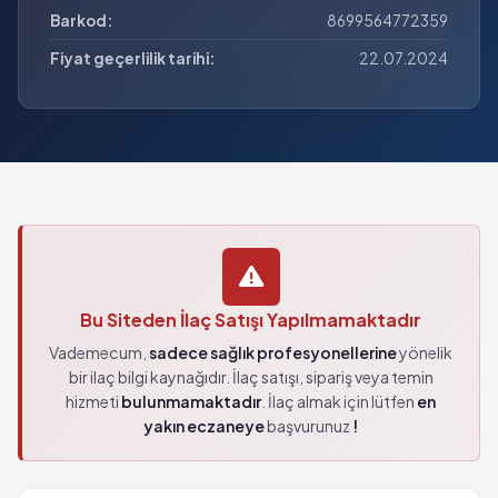
Barkod:
8699564772359
Fiyat geçerlilik tarihi:
22.07.2024
Bu Siteden İlaç Satışı Yapılmamaktadır
Vademecum,
sadece sağlık profesyonellerine
yönelik
bir ilaç bilgi kaynağıdır. İlaç satışı, sipariş veya temin
hizmeti
bulunmamaktadır
. İlaç almak için lütfen
en
yakın eczaneye
başvurunuz
!