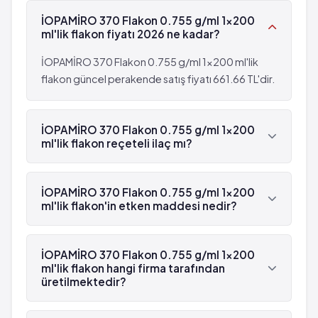
Enjeksiyonu takiben aşağıdakilerden biri olursa,
Kabarcıkl
İOPAMİRO 370 Flakon 0.755 g/ml 1x200
DERHAL incelemenizi gerçekleştiren sağlık
Akciğerlerde su toplanmasına bağlı nefes darlığı
ml'lik flakon fiyatı 2026 ne kadar?
personelini bilgilendiriniz:
Yavaş veya hızlı kalp atışı ya da kalp durması
 Herhangi bir ani hırıltı,
Kendinden geçme
İOPAMİRO 370 Flakon 0.755 g/ml 1x200 ml'lik
 Solunum güçlüğü,
Heyecan
flakon güncel perakende satış fiyatı 661.66 TL'dir.
 Gözkapakları, yüz veya dudaklarda şişlik,
Hareket yitimi
 Döküntü veya kaşıntı (özellikle bütün vücudunuzu
Geçici görme kaybı
etkileyen).
İOPAMİRO 370 Flakon 0.755 g/ml 1x200
Enjeksiyonu takiben aşağıdakilerden biri olursa,
ml'lik flakon reçeteli ilaç mı?
DERHAL incelemenizi gerçekleştiren sağlık
personelini bilgilendiriniz:
Evet, İOPAMİRO 370 Flakon 0.755 g/ml 1x200
 Herhangi bir ani hırıltı,
ml'lik flakon beyaz reçetelidir.
İOPAMİRO 370 Flakon 0.755 g/ml 1x200
 Solunum güçlüğü,
ml'lik flakon'in etken maddesi nedir?
 Gözkapakları, yüz veya dudaklarda şişlik,
İOPAMİRO 370 Flakon 0.755 g/ml 1x200 ml'lik
 Döküntü veya kaşıntı (özellikle bütün vücudunuzu
flakon'in etken maddesi İyopamidol 'dür.
İOPAMİRO 370 Flakon 0.755 g/ml 1x200
etkileyen).
ml'lik flakon hangi firma tarafından
üretilmektedir?
İOPAMİRO 370 Flakon 0.755 g/ml 1x200 ml'lik