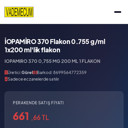
İOPAMİRO 370 Flakon 0.755 g/ml
1x200 ml'lik flakon
IOPAMIRO 370 0,755 MG 200 ML 1 FLAKON
Üretici:
Gürel
Barkod: 8699564772359
Sadece eczanelerde satılır
PERAKENDE SATIŞ FIYATI
661
,66 TL