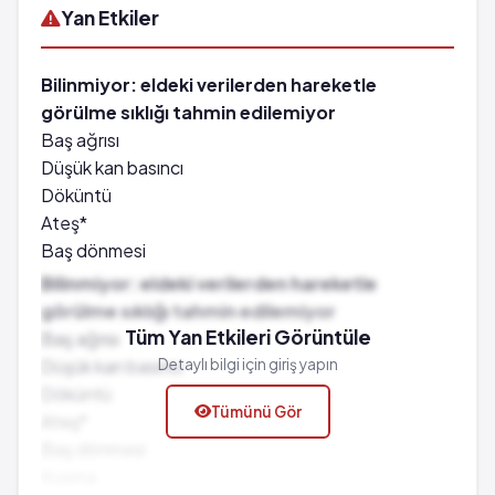
Yan Etkiler
Bilinmiyor: eldeki verilerden hareketle
görülme sıklığı tahmin edilemiyor
Baş ağrısı
Düşük kan basıncı
Döküntü
Ateş*
Baş dönmesi
Kusma
Bilinmiyor: eldeki verilerden hareketle
Sıcak basması
görülme sıklığı tahmin edilemiyor
Nöbet
Tüm Yan Etkileri Görüntüle
Baş ağrısı
Cilt kızarıklığı
Düşük kan basıncı
Detaylı bilgi için giriş yapın
Halsizlik
Döküntü
Tümünü Gör
Burun tıkanıklığı
Ateş*
Nefes darlığı
Baş dönmesi
Zihin bulanıklığı
Kusma