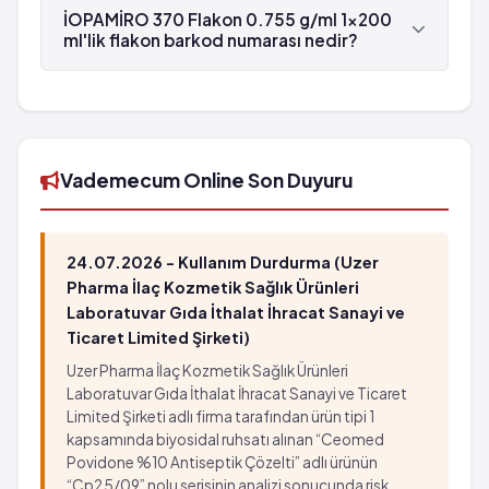
flakon , Gürel tarafından üretilmektedir.
İOPAMİRO 370 Flakon 0.755 g/ml 1x200
ml'lik flakon barkod numarası nedir?
İOPAMİRO 370 Flakon 0.755 g/ml 1x200 ml'lik
flakon'in barkod numarası 8699564772359'tür.
Vademecum Online Son Duyuru
24.07.2026 - Kullanım Durdurma (Uzer
Pharma İlaç Kozmetik Sağlık Ürünleri
Laboratuvar Gıda İthalat İhracat Sanayi ve
Ticaret Limited Şirketi)
Uzer Pharma İlaç Kozmetik Sağlık Ürünleri
Laboratuvar Gıda İthalat İhracat Sanayi ve Ticaret
Limited Şirketi adlı firma tarafından ürün tipi 1
kapsamında biyosidal ruhsatı alınan “Ceomed
Povidone %10 Antiseptik Çözelti” adlı ürünün
“Cp25/09” nolu serisinin analizi sonucunda risk