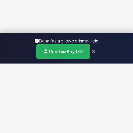
Daha fazla bilgiye erişmek için
×
Ücretsiz Kayıt Ol
Türkiye'nin en kapsamlı ilaç karar destek sistemi. Sağlık
profesyonellerine güvenilir ve güncel ilaç bilgisi sunar.
Hızlı Erişim