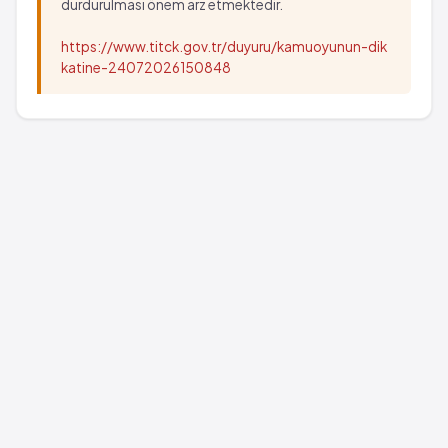
durdurulması önem arz etmektedir.
https://www.titck.gov.tr/duyuru/kamuoyunun-dik
katine-24072026150848