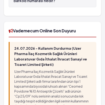
barkod numarası nedir?
PERS-MANT Jel %19 + %2 30 g'lık tüp'in barkod
numarası 8699561340124'tür.
Vademecum Online Son Duyuru
24.07.2026 - Kullanım Durdurma (Uzer
Pharma İlaç Kozmetik Sağlık Ürünleri
Laboratuvar Gıda İthalat İhracat Sanayi ve
Ticaret Limited Şirketi)
Uzer Pharma İlaç Kozmetik Sağlık Ürünleri
Laboratuvar Gıda İthalat İhracat Sanayi ve Ticaret
Limited Şirketi adlı firma tarafından ürün tipi 1
kapsamında biyosidal ruhsatı alınan “Ceomed
Povidone %10 Antiseptik Çözelti” adlı ürünün
“Cp25/09” nolu serisinin analizi sonucunda risk
taşıdığı tespit edildiğinden ilgili serinin kullanımının