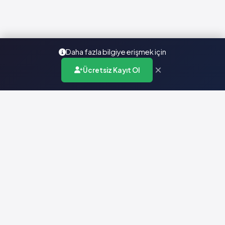
Daha fazla bilgiye erişmek için
×
Ücretsiz Kayıt Ol
Türkiye'nin en kapsamlı ilaç karar destek sistemi. Sağlık
profesyonellerine güvenilir ve güncel ilaç bilgisi sunar.
Hızlı Erişim
Ana Sayfa