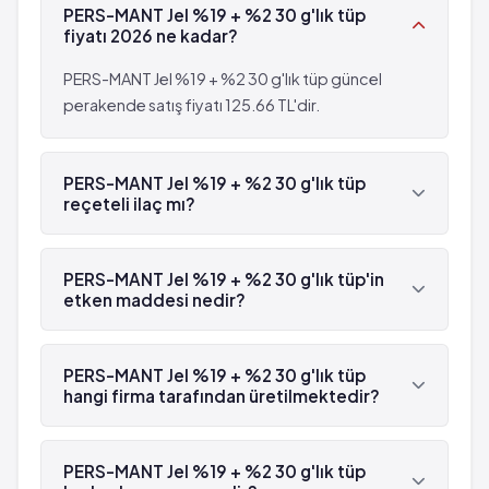
PERS-MANT Jel %19 + %2 30 g'lık tüp
fiyatı 2026 ne kadar?
PERS-MANT Jel %19 + %2 30 g'lık tüp güncel
perakende satış fiyatı 125.66 TL'dir.
PERS-MANT Jel %19 + %2 30 g'lık tüp
reçeteli ilaç mı?
Evet, PERS-MANT Jel %19 + %2 30 g'lık tüp beyaz
reçetelidir.
PERS-MANT Jel %19 + %2 30 g'lık tüp'in
etken maddesi nedir?
PERS-MANT Jel %19 + %2 30 g'lık tüp'in etken
maddesi Mikonazol 'dür.
PERS-MANT Jel %19 + %2 30 g'lık tüp
hangi firma tarafından üretilmektedir?
PERS-MANT Jel %19 + %2 30 g'lık tüp , Orva
tarafından üretilmektedir.
PERS-MANT Jel %19 + %2 30 g'lık tüp