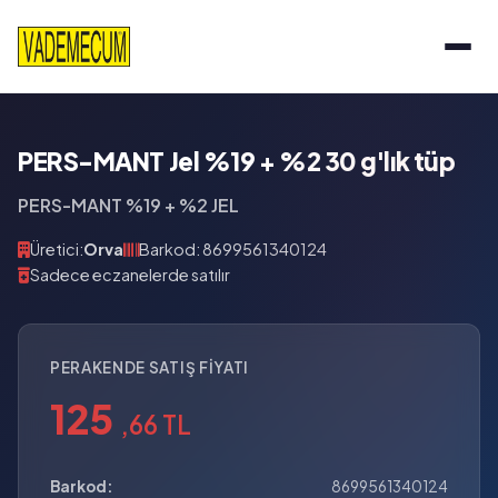
PERS-MANT Jel %19 + %2 30 g'lık tüp
PERS-MANT %19 + %2 JEL
Üretici:
Orva
Barkod: 8699561340124
Sadece eczanelerde satılır
PERAKENDE SATIŞ FIYATI
125
,66 TL
Barkod:
8699561340124