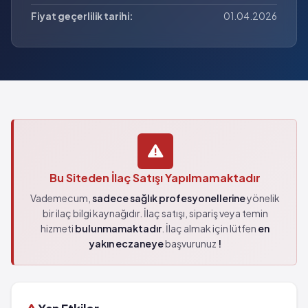
Fiyat geçerlilik tarihi:
01.04.2026
Bu Siteden İlaç Satışı Yapılmamaktadır
Vademecum,
sadece sağlık profesyonellerine
yönelik
bir ilaç bilgi kaynağıdır. İlaç satışı, sipariş veya temin
hizmeti
bulunmamaktadır
. İlaç almak için lütfen
en
yakın eczaneye
başvurunuz
!