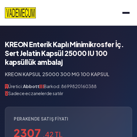
KREON Enterik Kaplı Minimikrosfer İç.
Sert Jelatin Kapsül 25000 IU 100
kapsüllük ambalaj
KREON KAPSUL 25000 300 MG 100 KAPSUL
Üretici:
Abbott
Barkod: 8699820160388
Sadece eczanelerde satılır
PERAKENDE SATIŞ FIYATI
2307
,42 TL