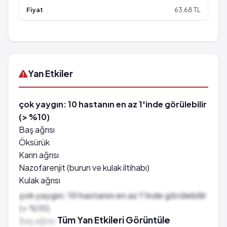
63,68 TL
Yan Etkiler
çok yaygın: 10 hastanın en az 1'inde görülebilir
(> %10)
Baş ağrısı
Öksürük
Karın ağrısı
Nazofarenjit (burun ve kulak iltihabı)
Kulak ağrısı
Boyun ağrısı
çok yaygın: 10 hastanın en az 1'inde görülebilir
Anemi
(> %10)
Viral enfeksiyonlar
Tüm Yan Etkileri Görüntüle
Baş ağrısı