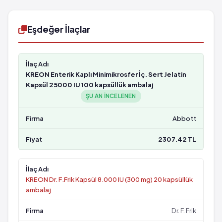
Eşdeğer İlaçlar
KREON Enterik Kaplı Minimikrosfer İç. Sert Jelatin
Kapsül 25000 IU 100 kapsüllük ambalaj
ŞU AN INCELENEN
Abbott
2307.42 TL
KREON Dr. F.Frik Kapsül 8.000 IU (300 mg) 20 kapsüllük
ambalaj
Dr. F. Frik