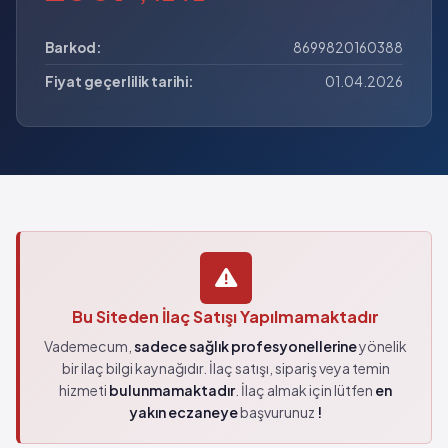
Barkod:
8699820160388
Fiyat geçerlilik tarihi:
01.04.2026
Bu Siteden İlaç Satışı Yapılmamaktadır
Vademecum,
sadece sağlık profesyonellerine
yönelik
bir ilaç bilgi kaynağıdır. İlaç satışı, sipariş veya temin
hizmeti
bulunmamaktadır
. İlaç almak için lütfen
en
yakın eczaneye
başvurunuz
!