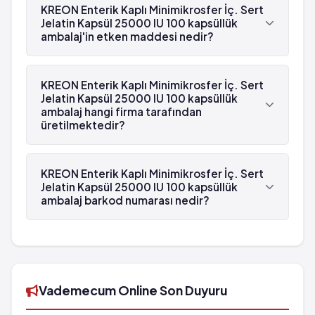
Jelatin Kapsül 25000 IU 100 kapsüllük ambalaj
Transaminaz artışı
KREON Enterik Kaplı Minimikrosfer İç. Sert
Şiddetli alerjik reaksiyon
beyaz reçetelidir.
Jelatin Kapsül 25000 IU 100 kapsüllük
Duodenit
Gastrit
ambalaj'in etken maddesi nedir?
Konstipasyon
Miyalji
KREON Enterik Kaplı Minimikrosfer İç. Sert Jelatin
Nötropeni
Kapsül 25000 IU 100 kapsüllük ambalaj'in etken
KREON Enterik Kaplı Minimikrosfer İç. Sert
maddesi Pankreatin (amilaz, lipaz, proteaz) 'dür.
Jelatin Kapsül 25000 IU 100 kapsüllük
Hiperürisemi
ambalaj hangi firma tarafından
Anafilaksi
üretilmektedir?
Transaminaz artışı
Duodenit
KREON Enterik Kaplı Minimikrosfer İç. Sert Jelatin
Kapsül 25000 IU 100 kapsüllük ambalaj , Abbott
KREON Enterik Kaplı Minimikrosfer İç. Sert
tarafından üretilmektedir.
Jelatin Kapsül 25000 IU 100 kapsüllük
ambalaj barkod numarası nedir?
KREON Enterik Kaplı Minimikrosfer İç. Sert Jelatin
Kapsül 25000 IU 100 kapsüllük ambalaj'in barkod
numarası 8699820160388'tür.
Vademecum Online Son Duyuru