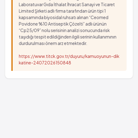
Laboratuvar Gıda İthalat İhracat Sanayi ve Ticaret
Limited Şirketi adlı firma tarafından ürün tipi 1
kapsamında biyosidal ruhsatı alınan “Ceomed
Povidone %10 Antiseptik Çözelti” adlı ürünün
“Cp25/09” nolu serisinin analizi sonucunda risk
taşıdığı tespit edildiğinden ilgili serinin kullanımının
durdurulması önem arz etmektedir.
https://www.titck.gov.tr/duyuru/kamuoyunun-dik
katine-24072026150848