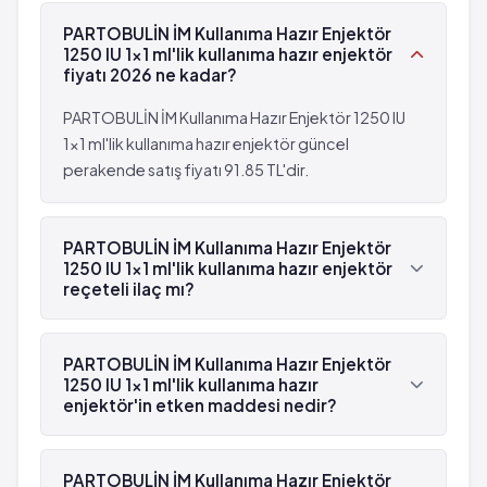
PARTOBULİN İM Kullanıma Hazır Enjektör
1250 IU 1x1 ml'lik kullanıma hazır enjektör
fiyatı 2026 ne kadar?
PARTOBULİN İM Kullanıma Hazır Enjektör 1250 IU
1x1 ml'lik kullanıma hazır enjektör güncel
perakende satış fiyatı 91.85 TL'dir.
PARTOBULİN İM Kullanıma Hazır Enjektör
1250 IU 1x1 ml'lik kullanıma hazır enjektör
reçeteli ilaç mı?
Evet, PARTOBULİN İM Kullanıma Hazır Enjektör
1250 IU 1x1 ml'lik kullanıma hazır enjektör mor
PARTOBULİN İM Kullanıma Hazır Enjektör
reçetelidir.
1250 IU 1x1 ml'lik kullanıma hazır
enjektör'in etken maddesi nedir?
PARTOBULİN İM Kullanıma Hazır Enjektör 1250 IU
1x1 ml'lik kullanıma hazır enjektör'in etken maddesi
PARTOBULİN İM Kullanıma Hazır Enjektör