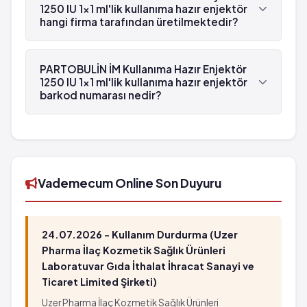
Anti-D (Rh) immünoglobülin 'dür.
1250 IU 1x1 ml'lik kullanıma hazır enjektör
hangi firma tarafından üretilmektedir?
PARTOBULİN İM Kullanıma Hazır Enjektör 1250 IU
1x1 ml'lik kullanıma hazır enjektör , Eczacıbaşı-
PARTOBULİN İM Kullanıma Hazır Enjektör
Baxter tarafından üretilmektedir.
1250 IU 1x1 ml'lik kullanıma hazır enjektör
barkod numarası nedir?
PARTOBULİN İM Kullanıma Hazır Enjektör 1250 IU
1x1 ml'lik kullanıma hazır enjektör'in barkod
numarası 8699556980120'tür.
Vademecum Online Son Duyuru
24.07.2026 - Kullanım Durdurma (Uzer
Pharma İlaç Kozmetik Sağlık Ürünleri
Laboratuvar Gıda İthalat İhracat Sanayi ve
Ticaret Limited Şirketi)
Uzer Pharma İlaç Kozmetik Sağlık Ürünleri