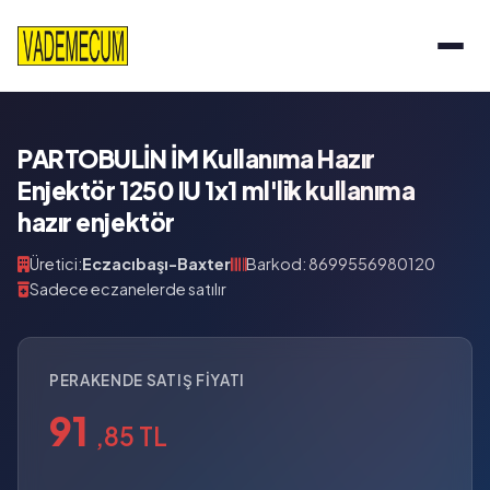
PARTOBULİN İM Kullanıma Hazır
Enjektör 1250 IU 1x1 ml'lik kullanıma
hazır enjektör
Üretici:
Eczacıbaşı-Baxter
Barkod: 8699556980120
Sadece eczanelerde satılır
PERAKENDE SATIŞ FIYATI
91
,85 TL