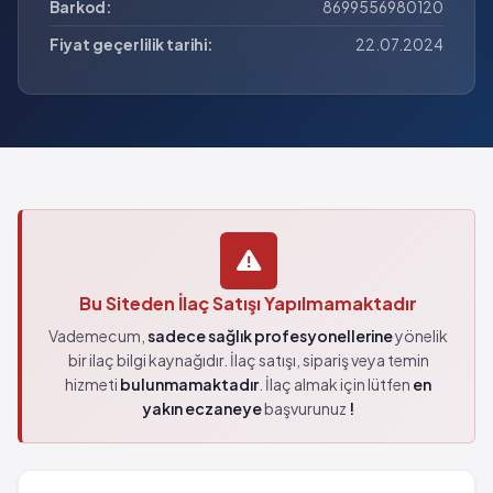
Barkod:
8699556980120
Fiyat geçerlilik tarihi:
22.07.2024
Bu Siteden İlaç Satışı Yapılmamaktadır
Vademecum,
sadece sağlık profesyonellerine
yönelik
bir ilaç bilgi kaynağıdır. İlaç satışı, sipariş veya temin
hizmeti
bulunmamaktadır
. İlaç almak için lütfen
en
yakın eczaneye
başvurunuz
!