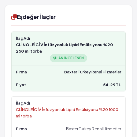
Eşdeğer İlaçlar
CLİNOLEİC İV İnfüzyonluk Lipid Emülsiyonu %20
250 ml torba
ŞU AN INCELENEN
Baxter Turkey Renal Hizmetler
54.29 TL
CLİNOLEİC İV İnfüzyonluk Lipid Emülsiyonu %20 1000
ml torba
Baxter Turkey Renal Hizmetler