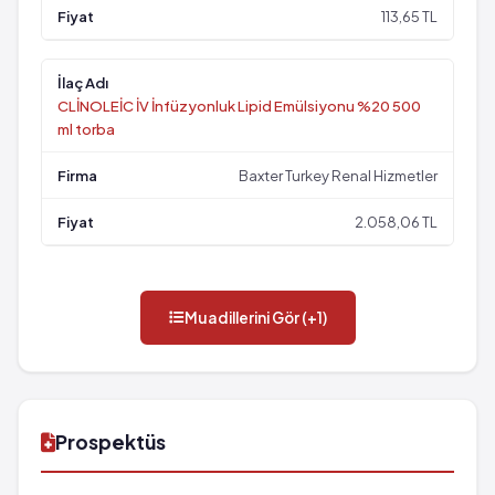
113,65 TL
CLİNOLEİC İV İnfüzyonluk Lipid Emülsiyonu %20 500
ml torba
Baxter Turkey Renal Hizmetler
2.058,06 TL
Muadillerini Gör (+1)
Prospektüs