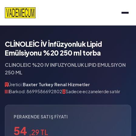
CLİNOLEİC İV İnfüzyonluk Lipid
Emülsiyonu %20 250 ml torba
CLINOLEIC %20 IV INFUZYONLUK LIPID EMULSIYON
250 ML
Üretici:
Baxter Turkey Renal Hizmetler
Barkod: 8699586692802
Sadece eczanelerde satılır
PERAKENDE SATIŞ FIYATI
54
,29 TL