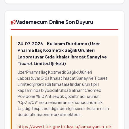
250 ml torba'in barkod numarası
8699586692802'tür.
Vademecum Online Son Duyuru
24.07.2026 - Kullanım Durdurma (Uzer
Pharma İlaç Kozmetik Sağlık Ürünleri
Laboratuvar Gıda İthalat İhracat Sanayi ve
Ticaret Limited Şirketi)
Uzer Pharma İlaç Kozmetik Sağlık Ürünleri
Laboratuvar Gıda İthalat İhracat Sanayi ve Ticaret
Limited Şirketi adlı firma tarafından ürün tipi 1
kapsamında biyosidal ruhsatı alınan “Ceomed
Povidone %10 Antiseptik Çözelti” adlı ürünün
“Cp25/09” nolu serisinin analizi sonucunda risk
taşıdığı tespit edildiğinden ilgili serinin kullanımının
durdurulması önem arz etmektedir.
https://www.titck.gov.tr/duyuru/kamuoyunun-dik