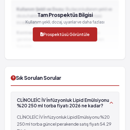
Kullanım Şekli ve Dozu:
Bu ilacın kullanım şekli ve
Tam Prospektüs Bilgisi
dozu hakkında detaylı bilgi için prospektüsü
Kullanım şekli, dozaj, uyarılar ve daha fazlası
inceleyiniz.
Kontrendikasyonlar:
İlacın kullanılmaması
Prospektüsü Görüntüle
gereken durumlar ve dikkat edilmesi gereken
hususlar...
İlaç Etkileşimleri:
Diğer ilaçlarla birlikte
kullanımında dikkat edilmesi gereken durumlar...
Sık Sorulan Sorular
CLİNOLEİC İV İnfüzyonluk Lipid Emülsiyonu
%20 250 ml torba fiyatı 2026 ne kadar?
CLİNOLEİC İV İnfüzyonluk Lipid Emülsiyonu %20
250 ml torba güncel perakende satış fiyatı 54.29