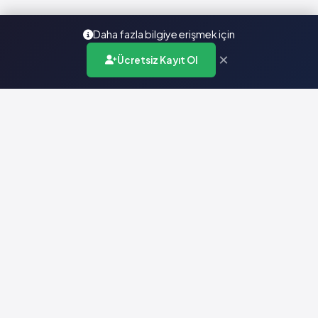
Daha fazla bilgiye erişmek için
×
Ücretsiz Kayıt Ol
Türkiye'nin en kapsamlı ilaç karar destek sistemi. Sağlık
profesyonellerine güvenilir ve güncel ilaç bilgisi sunar.
Hızlı Erişim
Ana Sayfa
Hakkımızda
Yardım