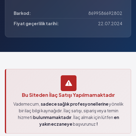
Barkod:
8699586692802
Fiyat geçerlilik tarihi:
22.07.2024
Bu Siteden İlaç Satışı Yapılmamaktadır
Vademecum,
sadece sağlık profesyonellerine
yönelik
bir ilaç bilgi kaynağıdır. İlaç satışı, sipariş veya temin
hizmeti
bulunmamaktadır
. İlaç almak için lütfen
en
yakın eczaneye
başvurunuz
!