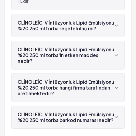
TL'dir.
CLİNOLEİC İV İnfüzyonluk Lipid Emülsiyonu
%20 250 ml torba reçeteli ilaç mı?
Evet, CLİNOLEİC İV İnfüzyonluk Lipid Emülsiyonu
%20 250 ml torba beyaz reçetelidir.
CLİNOLEİC İV İnfüzyonluk Lipid Emülsiyonu
%20 250 ml torba'in etken maddesi
nedir?
CLİNOLEİC İV İnfüzyonluk Lipid Emülsiyonu %20
250 ml torba'in etken maddesi Fosfor 'dür.
CLİNOLEİC İV İnfüzyonluk Lipid Emülsiyonu
%20 250 ml torba hangi firma tarafından
üretilmektedir?
CLİNOLEİC İV İnfüzyonluk Lipid Emülsiyonu %20
250 ml torba , Baxter Turkey Renal Hizmetler
CLİNOLEİC İV İnfüzyonluk Lipid Emülsiyonu
tarafından üretilmektedir.
%20 250 ml torba barkod numarası nedir?
CLİNOLEİC İV İnfüzyonluk Lipid Emülsiyonu %20