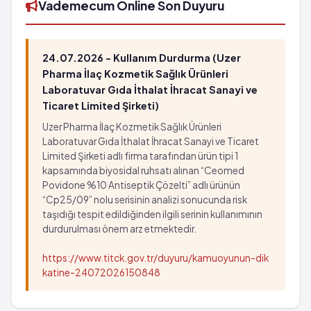
Vademecum Online Son Duyuru
Karaciğer yetmezliği
Bazı kan testlerinde değişiklikler
Safra yollarında tıkanıklık
Kandaki bazı tuzların miktarında artış veya azalma
Gözlerde veya vücutta sarılık
Böbreklerde bozukluk
24.07.2026 - Kullanım Durdurma (Uzer
Elektrokardiogram st-t değişiklikleri
Kanın asitleşmesi
Pharma İlaç Kozmetik Sağlık Ürünleri
Elektokardiogram t dalgası değişikliği
Karaciğer fonksiyon testlerinde anormallik
Laboratuvar Gıda İthalat İhracat Sanayi ve
Koagülasyon testlerinde anormallik
Karaciğer iltihabı
Ticaret Limited Şirketi)
Kurdeşen
Karaciğer hücrelerinin ölümü
Uzer Pharma İlaç Kozmetik Sağlık Ürünleri
Deride kızarıklılk
Karaciğer yetmezliği
Laboratuvar Gıda İthalat İhracat Sanayi ve Ticaret
Aşırı halsizlik
Safra yollarında tıkanıklık
Limited Şirketi adlı firma tarafından ürün tipi 1
Yorgunluk
Gözlerde veya vücutta sarılık
kapsamında biyosidal ruhsatı alınan “Ceomed
Kaslarda erime
Elektrokardiogram st-t değişiklikleri
Povidone %10 Antiseptik Çözelti” adlı ürünün
Baş dönmesi
“Cp25/09” nolu serisinin analizi sonucunda risk
Elektokardiogram t dalgası değişikliği
taşıdığı tespit edildiğinden ilgili serinin kullanımının
Sersemlik hali
Koagülasyon testlerinde anormallik
durdurulması önem arz etmektedir.
Halsizlik
Kurdeşen
Deride yanma hissi
Deride kızarıklılk
https://www.titck.gov.tr/duyuru/kamuoyunun-dik
Migren
Aşırı halsizlik
katine-24072026150848
Kalpte hızlanma
Yorgunluk
Çarpıntı
Kaslarda erime