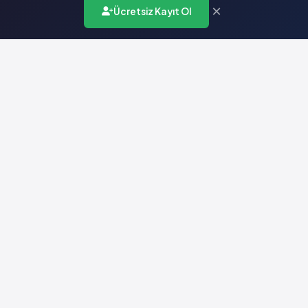
×
Ücretsiz Kayıt Ol
Türkiye'nin en kapsamlı ilaç karar destek sistemi. Sağlık
profesyonellerine güvenilir ve güncel ilaç bilgisi sunar.
Hızlı Erişim
Ana Sayfa
Hakkımızda
Yardım
İletişim