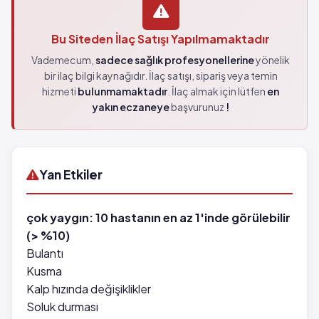
Bu Siteden İlaç Satışı Yapılmamaktadır
Vademecum,
sadece sağlık profesyonellerine
yönelik
bir ilaç bilgi kaynağıdır. İlaç satışı, sipariş veya temin
hizmeti
bulunmamaktadır
. İlaç almak için lütfen
en
yakın eczaneye
başvurunuz
!
Yan Etkiler
çok yaygın: 10 hastanın en az 1'inde görülebilir
(> %10)
Bulantı
Kusma
Kalp hızında değişiklikler
Soluk durması