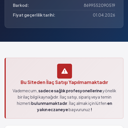
Barkod:
8699552090519
Fiyat geçerlilik tarihi:
01.04.2026
Bu Siteden İlaç Satışı Yapılmamaktadır
Vademecum,
sadece sağlık profesyonellerine
yönelik
bir ilaç bilgi kaynağıdır. İlaç satışı, sipariş veya temin
hizmeti
bulunmamaktadır
. İlaç almak için lütfen
en
yakın eczaneye
başvurunuz
!