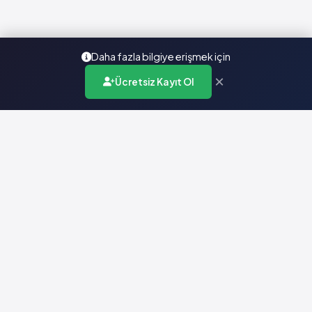
Daha fazla bilgiye erişmek için
×
Ücretsiz Kayıt Ol
Türkiye'nin en kapsamlı ilaç karar destek sistemi. Sağlık
profesyonellerine güvenilir ve güncel ilaç bilgisi sunar.
Hızlı Erişim
Ana Sayfa
Hakkımızda