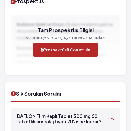
Prospektüs
Kullanım Şekli ve Dozu:
Bu ilacın kullanım şekli ve
Tam Prospektüs Bilgisi
dozu hakkında detaylı bilgi için prospektüsü
Kullanım şekli, dozaj, uyarılar ve daha fazlası
inceleyiniz.
Kontrendikasyonlar:
İlacın kullanılmaması
Prospektüsü Görüntüle
gereken durumlar ve dikkat edilmesi gereken
hususlar...
İlaç Etkileşimleri:
Diğer ilaçlarla birlikte
kullanımında dikkat edilmesi gereken durumlar...
Sık Sorulan Sorular
DAFLON Film Kaplı Tablet 500 mg 60
tabletlik ambalaj fiyatı 2026 ne kadar?