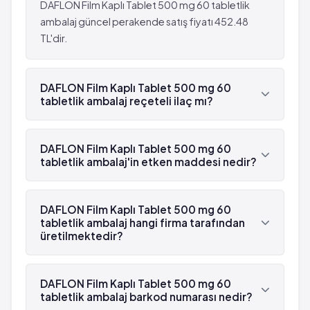
DAFLON Film Kaplı Tablet 500 mg 60 tabletlik
ambalaj güncel perakende satış fiyatı 452.48
TL'dir.
DAFLON Film Kaplı Tablet 500 mg 60
tabletlik ambalaj reçeteli ilaç mı?
Evet, DAFLON Film Kaplı Tablet 500 mg 60
tabletlik ambalaj beyaz reçetelidir.
DAFLON Film Kaplı Tablet 500 mg 60
tabletlik ambalaj'in etken maddesi nedir?
DAFLON Film Kaplı Tablet 500 mg 60 tabletlik
ambalaj'in etken maddesi Diosmin 'dür.
DAFLON Film Kaplı Tablet 500 mg 60
tabletlik ambalaj hangi firma tarafından
üretilmektedir?
DAFLON Film Kaplı Tablet 500 mg 60 tabletlik
ambalaj , Servier tarafından üretilmektedir.
DAFLON Film Kaplı Tablet 500 mg 60
tabletlik ambalaj barkod numarası nedir?