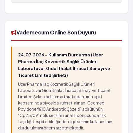
DAFLON Film Kaplı Tablet 500 mg 60 tabletlik
ambalaj'in barkod numarası 8699552090519'tür.
Vademecum Online Son Duyuru
24.07.2026 - Kullanım Durdurma (Uzer
Pharma İlaç Kozmetik Sağlık Ürünleri
Laboratuvar Gıda İthalat İhracat Sanayi ve
Ticaret Limited Şirketi)
Uzer Pharma İlaç Kozmetik Sağlık Ürünleri
Laboratuvar Gıda İthalat İhracat Sanayi ve Ticaret
Limited Şirketi adlı firma tarafından ürün tipi 1
kapsamında biyosidal ruhsatı alınan “Ceomed
Povidone %10 Antiseptik Çözelti” adlı ürünün
“Cp25/09” nolu serisinin analizi sonucunda risk
taşıdığı tespit edildiğinden ilgili serinin kullanımının
durdurulması önem arz etmektedir.