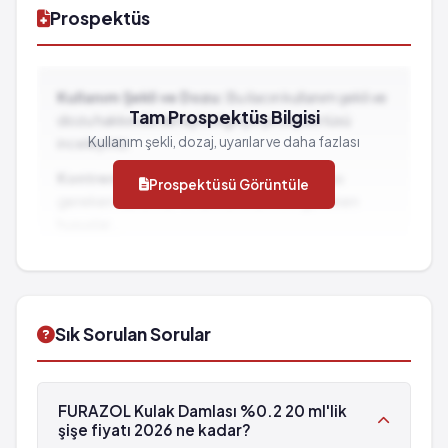
Prospektüs
Kullanım Şekli ve Dozu:
Bu ilacın kullanım şekli ve
Tam Prospektüs Bilgisi
dozu hakkında detaylı bilgi için prospektüsü
Kullanım şekli, dozaj, uyarılar ve daha fazlası
inceleyiniz.
Kontrendikasyonlar:
İlacın kullanılmaması
Prospektüsü Görüntüle
gereken durumlar ve dikkat edilmesi gereken
hususlar...
İlaç Etkileşimleri:
Diğer ilaçlarla birlikte
kullanımında dikkat edilmesi gereken durumlar...
Sık Sorulan Sorular
FURAZOL Kulak Damlası %0.2 20 ml'lik
şişe fiyatı 2026 ne kadar?