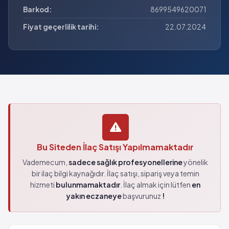
Barkod:
8699549620071
Fiyat geçerlilik tarihi:
22.07.2024
Bu Siteden İlaç Satışı Yapılmamaktadır
Vademecum,
sadece sağlık profesyonellerine
yönelik
bir ilaç bilgi kaynağıdır. İlaç satışı, sipariş veya temin
hizmeti
bulunmamaktadır
. İlaç almak için lütfen
en
yakın eczaneye
başvurunuz
!