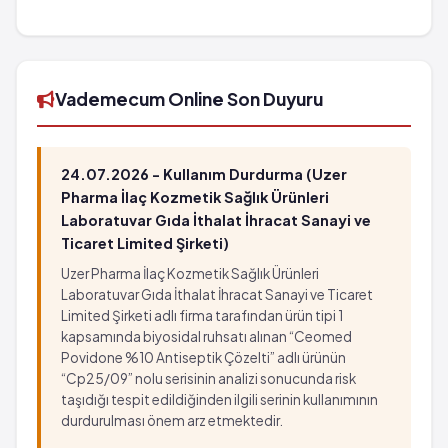
FURAZOL Kulak Damlası %0.2 20 ml'lik şişe'in
barkod numarası 8699549620071'tür.
Vademecum Online Son Duyuru
24.07.2026 - Kullanım Durdurma (Uzer
Pharma İlaç Kozmetik Sağlık Ürünleri
Laboratuvar Gıda İthalat İhracat Sanayi ve
Ticaret Limited Şirketi)
Uzer Pharma İlaç Kozmetik Sağlık Ürünleri
Laboratuvar Gıda İthalat İhracat Sanayi ve Ticaret
Limited Şirketi adlı firma tarafından ürün tipi 1
kapsamında biyosidal ruhsatı alınan “Ceomed
Povidone %10 Antiseptik Çözelti” adlı ürünün
“Cp25/09” nolu serisinin analizi sonucunda risk
taşıdığı tespit edildiğinden ilgili serinin kullanımının
durdurulması önem arz etmektedir.