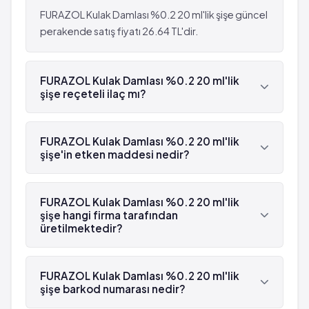
FURAZOL Kulak Damlası %0.2 20 ml'lik şişe güncel
perakende satış fiyatı 26.64 TL'dir.
FURAZOL Kulak Damlası %0.2 20 ml'lik
şişe reçeteli ilaç mı?
Evet, FURAZOL Kulak Damlası %0.2 20 ml'lik şişe
beyaz reçetelidir.
FURAZOL Kulak Damlası %0.2 20 ml'lik
şişe'in etken maddesi nedir?
FURAZOL Kulak Damlası %0.2 20 ml'lik şişe'in
etken maddesi Nitrofurazon 'dür.
FURAZOL Kulak Damlası %0.2 20 ml'lik
şişe hangi firma tarafından
üretilmektedir?
FURAZOL Kulak Damlası %0.2 20 ml'lik şişe ,
Akdeniz tarafından üretilmektedir.
FURAZOL Kulak Damlası %0.2 20 ml'lik
şişe barkod numarası nedir?