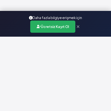
Daha fazla bilgiye erişmek için
×
Ücretsiz Kayıt Ol
Türkiye'nin en kapsamlı ilaç karar destek sistemi. Sağlık
profesyonellerine güvenilir ve güncel ilaç bilgisi sunar.
Hızlı Erişim
Ana Sayfa
Hakkımızda