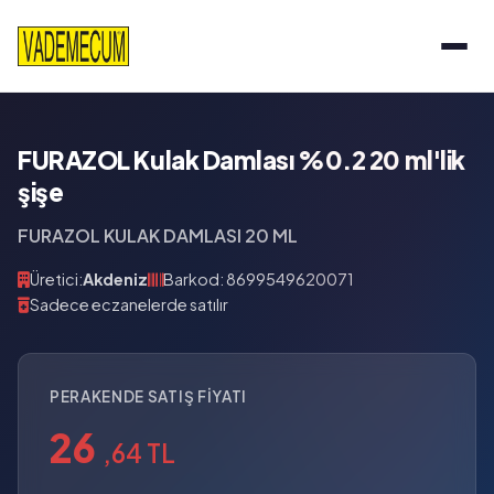
FURAZOL Kulak Damlası %0.2 20 ml'lik
şişe
FURAZOL KULAK DAMLASI 20 ML
Üretici:
Akdeniz
Barkod: 8699549620071
Sadece eczanelerde satılır
PERAKENDE SATIŞ FIYATI
26
,64 TL