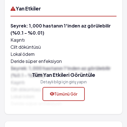
Yan Etkiler
Seyrek: 1,000 hastanın 1'inden az görülebilir
(%0.1 - %0.01)
Kaşıntı
Cilt döküntüsü
Lokal ödem
Deride süper enfeksiyon
Seyrek: 1,000 hastanın 1'inden az görülebilir
Tüm Yan Etkileri Görüntüle
(%0.1 - %0.01)
Kaşıntı
Detaylı bilgi için giriş yapın
Cilt döküntüsü
Tümünü Gör
Lokal ödem
Deride süper enfeksiyon