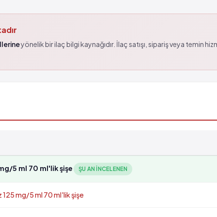
tadır
lerine
yönelik bir ilaç bilgi kaynağıdır. İlaç satışı, sipariş veya temin hi
g/5 ml 70 ml'lik şişe
ŞU AN INCELENEN
125 mg/5 ml 70 ml'lik şişe