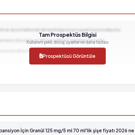
ekli ve dozu hakkında detaylı bilgi için prospektüsü inceleyiniz.
Tam Prospektüs Bilgisi
görülme sıklığı tahmin edilemiyor
gereken durumlar ve dikkat edilmesi gereken hususlar...
Kullanım şekli, dozaj, uyarılar ve daha fazlası
00 hastanın birinden fazla görülebilir (%1 - %10)
llanımında dikkat edilmesi gereken durumlar...
Prospektüsü Görüntüle
görülme sıklığı tahmin edilemiyor
ansiyon İçin Granül 125 mg/5 ml 70 ml'lik şişe fiyatı 2026 n