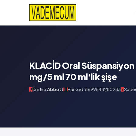
KLACİD Oral Süspansiyon İ
mg/5 ml 70 ml'lik şişe
Üretici:
Abbott
Barkod: 8699548280283
Sadec