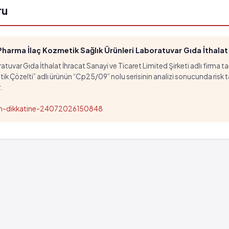
ru
arma İlaç Kozmetik Sağlık Ürünleri Laboratuvar Gıda İthalat İ
tuvar Gıda İthalat İhracat Sanayi ve Ticaret Limited Şirketi adlı firma t
özelti” adlı ürünün “Cp25/09” nolu serisinin analizi sonucunda risk taşıd
.
nun-dikkatine-24072026150848