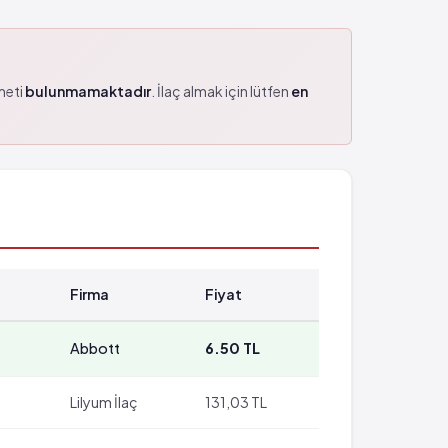
zmeti
bulunmamaktadır
. İlaç almak için lütfen
en
Firma
Fiyat
Abbott
6.50 TL
Lilyum İlaç
131,03 TL