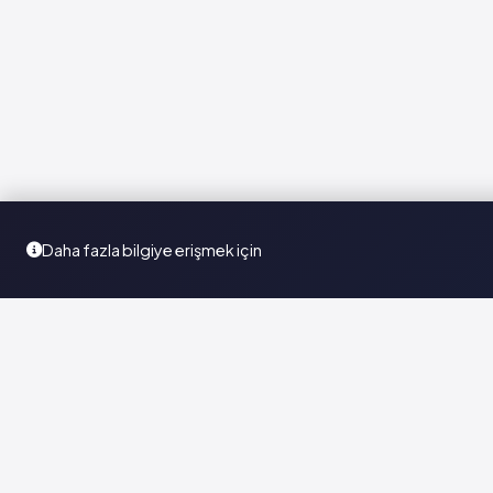
Daha fazla bilgiye erişmek için
Türkiye'nin en kapsamlı ilaç karar destek sistemi. Sağlık
profesyonellerine güvenilir ve güncel ilaç bilgisi sunar.