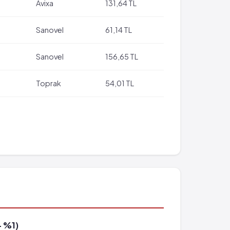
Avixa
131,64 TL
Sanovel
61,14 TL
Sanovel
156,65 TL
Toprak
54,01 TL
- %1)