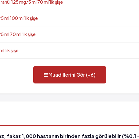
anül 125 mg/5 ml 70 ml'lik şişe
 ml 100 ml'lik şişe
 ml 70 ml'lik şişe
l'lik şişe
Muadillerini Gör (+6)
, fakat 1,000 hastanın birinden fazla görülebilir (%0.1 