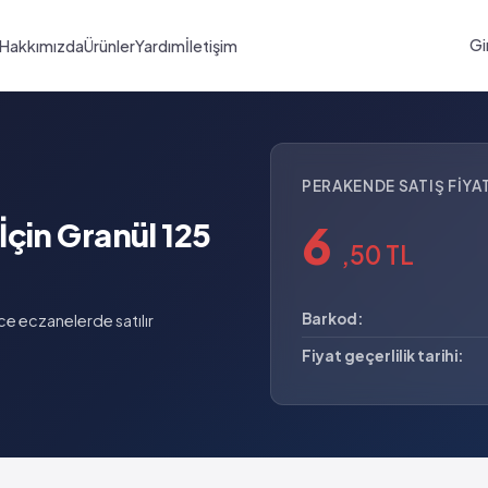
Gi
Hakkımızda
Ürünler
Yardım
İletişim
PERAKENDE SATIŞ FIYAT
6
çin Granül 125
,50 TL
Barkod:
e eczanelerde satılır
Fiyat geçerlilik tarihi: