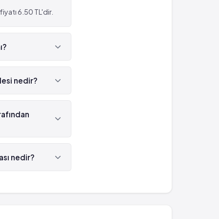
yatı 6.50 TL'dir.
ı?
desi nedir?
misin 'dür.
arafından
ilmektedir.
ası nedir?
699548280283'tür.