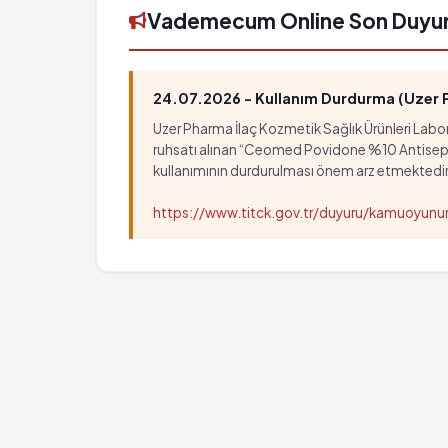
Vademecum Online Son Duyu
24.07.2026 - Kullanım Durdurma (Uzer Ph
Uzer Pharma İlaç Kozmetik Sağlık Ürünleri Labora
ruhsatı alınan “Ceomed Povidone %10 Antiseptik Ç
kullanımının durdurulması önem arz etmektedir
https://www.titck.gov.tr/duyuru/kamuoyu