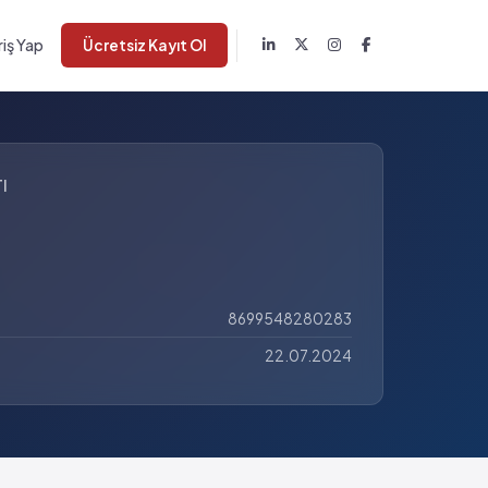
riş Yap
Ücretsiz Kayıt Ol
I
8699548280283
22.07.2024