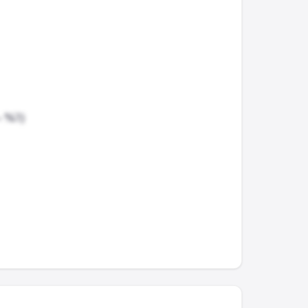
- %1)