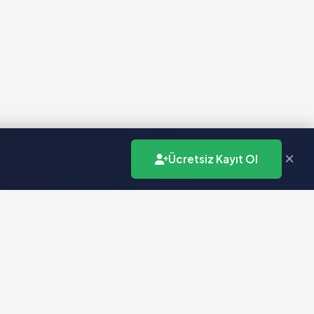
×
Ücretsiz Kayıt Ol
İletişim
info@vademecumonline.com.tr
0 (212) 231 99 90