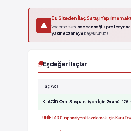
Bu Siteden İlaç Satışı Yapılmamak
Vademecum,
sadece sağlık profesyonel
yakın eczaneye
başvurunuz
!
Eşdeğer İlaçlar
İlaç Adı
KLACİD Oral Süspansiyon İçin Granül 125 m
UNİKLAR Süspansiyon Hazırlamak İçin Kuru Toz 