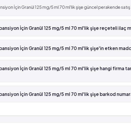
iyon İçin Granül 125 mg/5 ml 70 ml'lik şişe güncel perakende satış fi
nsiyon İçin Granül 125 mg/5 ml 70 ml'lik şişe reçeteli ilaç m
üspansiyon İçin Granül 125 mg/5 ml 70 ml'lik şişe beyaz reçetelidir.
ansiyon İçin Granül 125 mg/5 ml 70 ml'lik şişe'in etken mad
iyon İçin Granül 125 mg/5 ml 70 ml'lik şişe'in etken maddesi Klaritro
ansiyon İçin Granül 125 mg/5 ml 70 ml'lik şişe hangi firma t
iyon İçin Granül 125 mg/5 ml 70 ml'lik şişe , Abbott tarafından üret
ansiyon İçin Granül 125 mg/5 ml 70 ml'lik şişe barkod numar
siyon İçin Granül 125 mg/5 ml 70 ml'lik şişe'in barkod numarası 8