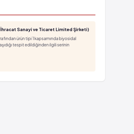
hracat Sanayi ve Ticaret Limited Şirketi)
arafından ürün tipi 1 kapsamında biyosidal
ığı tespit edildiğinden ilgili serinin