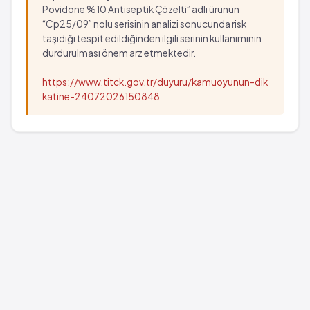
Povidone %10 Antiseptik Çözelti” adlı ürünün
“Cp25/09” nolu serisinin analizi sonucunda risk
taşıdığı tespit edildiğinden ilgili serinin kullanımının
durdurulması önem arz etmektedir.
https://www.titck.gov.tr/duyuru/kamuoyunun-dik
katine-24072026150848