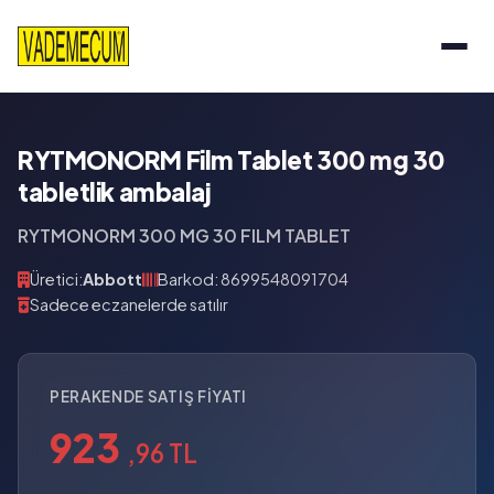
RYTMONORM Film Tablet 300 mg 30
tabletlik ambalaj
RYTMONORM 300 MG 30 FILM TABLET
Üretici:
Abbott
Barkod: 8699548091704
Sadece eczanelerde satılır
PERAKENDE SATIŞ FIYATI
923
,96 TL