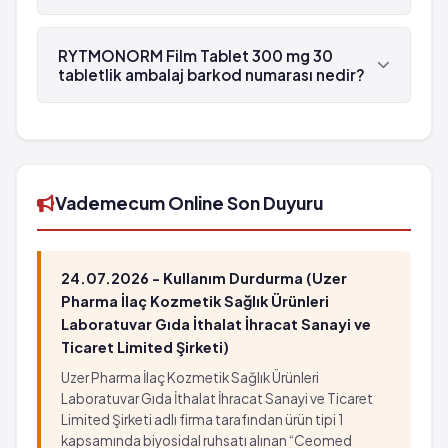
RYTMONORM Film Tablet 300 mg 30 tabletlik
ambalaj , Abbott tarafından üretilmektedir.
RYTMONORM Film Tablet 300 mg 30
tabletlik ambalaj barkod numarası nedir?
RYTMONORM Film Tablet 300 mg 30 tabletlik
ambalaj'in barkod numarası 8699548091704'tür.
Vademecum Online Son Duyuru
24.07.2026 - Kullanım Durdurma (Uzer
Pharma İlaç Kozmetik Sağlık Ürünleri
Laboratuvar Gıda İthalat İhracat Sanayi ve
Ticaret Limited Şirketi)
Uzer Pharma İlaç Kozmetik Sağlık Ürünleri
Laboratuvar Gıda İthalat İhracat Sanayi ve Ticaret
Limited Şirketi adlı firma tarafından ürün tipi 1
kapsamında biyosidal ruhsatı alınan “Ceomed