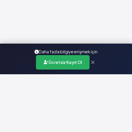
Daha fazla bilgiye erişmek için
×
Ücretsiz Kayıt Ol
Türkiye'nin en kapsamlı ilaç karar destek sistemi. Sağlık
profesyonellerine güvenilir ve güncel ilaç bilgisi sunar.