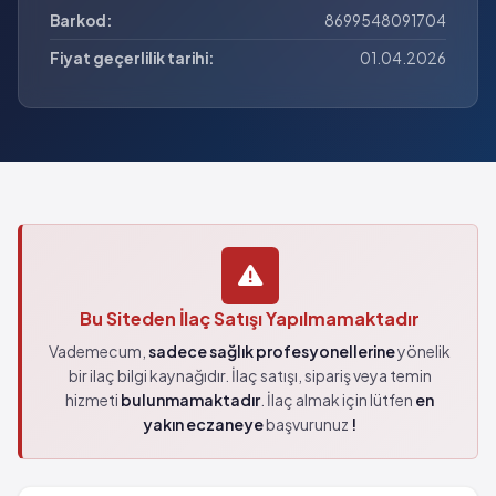
Barkod:
8699548091704
Fiyat geçerlilik tarihi:
01.04.2026
Bu Siteden İlaç Satışı Yapılmamaktadır
Vademecum,
sadece sağlık profesyonellerine
yönelik
bir ilaç bilgi kaynağıdır. İlaç satışı, sipariş veya temin
hizmeti
bulunmamaktadır
. İlaç almak için lütfen
en
yakın eczaneye
başvurunuz
!