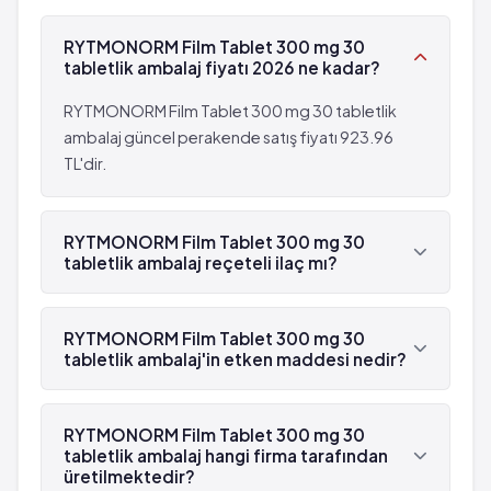
Kramplar
Kontrolsüz kas hareketleri
RYTMONORM Film Tablet 300 mg 30
Mide ve bağırsak rahatsızlıkları
Bilinmiyor: eldeki verilerden hareketle
tabletlik ambalaj fiyatı 2026 ne kadar?
Sık enfeksiyon geçirme
görülme sıklığı tahmin edilemiyor
Kas ağrısı
RYTMONORM Film Tablet 300 mg 30 tabletlik
Eklem ağrısı
ambalaj güncel perakende satış fiyatı 923.96
Sarılık
TL'dir.
Bilinç bulanıklığı
Kramplar
RYTMONORM Film Tablet 300 mg 30
Mide ve bağırsak rahatsızlıkları
tabletlik ambalaj reçeteli ilaç mı?
Sık enfeksiyon geçirme
Evet, RYTMONORM Film Tablet 300 mg 30
tabletlik ambalaj beyaz reçetelidir.
RYTMONORM Film Tablet 300 mg 30
tabletlik ambalaj'in etken maddesi nedir?
RYTMONORM Film Tablet 300 mg 30 tabletlik
ambalaj'in etken maddesi Propafenon 'dür.
RYTMONORM Film Tablet 300 mg 30
tabletlik ambalaj hangi firma tarafından
üretilmektedir?