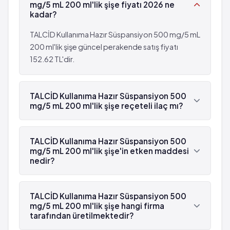
mg/5 mL 200 ml'lik şişe fiyatı 2026 ne
kadar?
TALCİD Kullanıma Hazır Süspansiyon 500 mg/5 mL
200 ml'lik şişe güncel perakende satış fiyatı
152.62 TL'dir.
TALCİD Kullanıma Hazır Süspansiyon 500
mg/5 mL 200 ml'lik şişe reçeteli ilaç mı?
Hayır, TALCİD Kullanıma Hazır Süspansiyon 500
mg/5 mL 200 ml'lik şişe reçetesizdir.
TALCİD Kullanıma Hazır Süspansiyon 500
mg/5 mL 200 ml'lik şişe'in etken maddesi
nedir?
TALCİD Kullanıma Hazır Süspansiyon 500 mg/5 mL
200 ml'lik şişe'in etken maddesi Hidrotalsit 'dür.
TALCİD Kullanıma Hazır Süspansiyon 500
mg/5 mL 200 ml'lik şişe hangi firma
tarafından üretilmektedir?