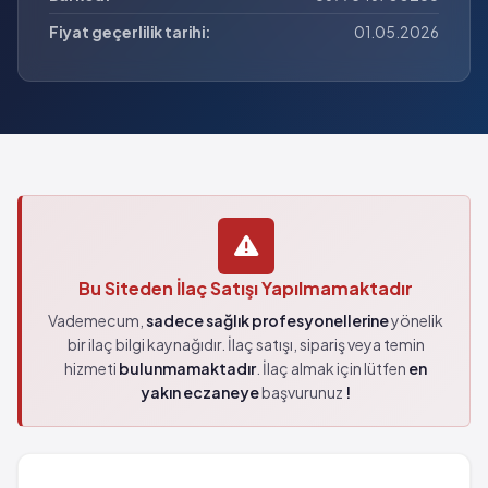
Fiyat geçerlilik tarihi:
01.05.2026
Bu Siteden İlaç Satışı Yapılmamaktadır
Vademecum,
sadece sağlık profesyonellerine
yönelik
bir ilaç bilgi kaynağıdır. İlaç satışı, sipariş veya temin
hizmeti
bulunmamaktadır
. İlaç almak için lütfen
en
yakın eczaneye
başvurunuz
!