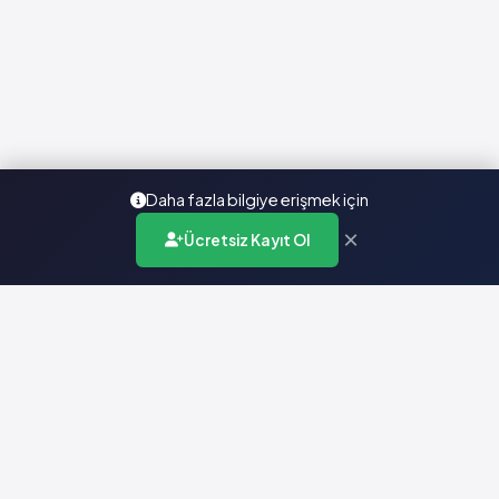
Daha fazla bilgiye erişmek için
×
Ücretsiz Kayıt Ol
Türkiye'nin en kapsamlı ilaç karar destek sistemi. Sağlık
profesyonellerine güvenilir ve güncel ilaç bilgisi sunar.