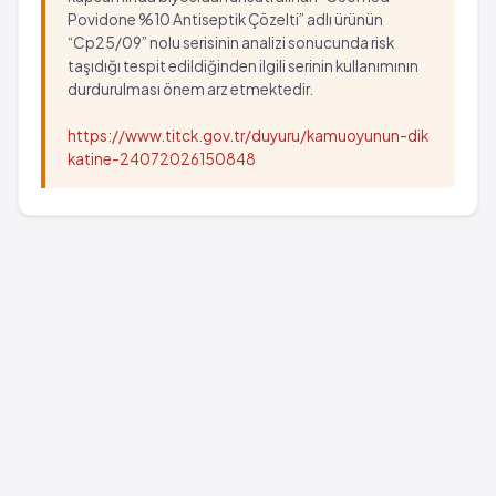
Povidone %10 Antiseptik Çözelti” adlı ürünün
“Cp25/09” nolu serisinin analizi sonucunda risk
taşıdığı tespit edildiğinden ilgili serinin kullanımının
durdurulması önem arz etmektedir.
https://www.titck.gov.tr/duyuru/kamuoyunun-dik
katine-24072026150848