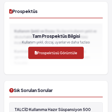
Prospektüs
Kullanım Şekli ve Dozu:
Bu ilacın kullanım şekli ve
Tam Prospektüs Bilgisi
dozu hakkında detaylı bilgi için prospektüsü
Kullanım şekli, dozaj, uyarılar ve daha fazlası
inceleyiniz.
Kontrendikasyonlar:
İlacın kullanılmaması
Prospektüsü Görüntüle
gereken durumlar ve dikkat edilmesi gereken
hususlar...
İlaç Etkileşimleri:
Diğer ilaçlarla birlikte
kullanımında dikkat edilmesi gereken durumlar...
Sık Sorulan Sorular
TALCİD Kullanıma Hazır Süspansiyon 500