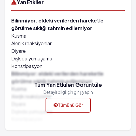
Yan Etkiler
Bilinmiyor: eldeki verilerden hareketle
görülme sıklığı tahmin edilemiyor
Kusma
Alerjik reaksiyonlar
Diyare
Dışkıda yumuşama
Konstipasyon
Bilinmiyor: eldeki verilerden hareketle
görülme sıklığı tahmin edilemiyor
Tüm Yan Etkileri Görüntüle
Kusma
Detaylı bilgi için giriş yapın
Alerjik reaksiyonlar
Diyare
Tümünü Gör
Dışkıda yumuşama
Konstipasyon