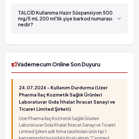
TALCİD Kullanıma Hazır Süspansiyon 500 mg/5 mL
200 ml'lik şişe , Bayer tarafından üretilmektedir.
TALCİD Kullanıma Hazır Süspansiyon 500
mg/5 mL 200 ml'lik şişe barkod numarası
nedir?
TALCİD Kullanıma Hazır Süspansiyon 500 mg/5 mL
200 ml'lik şişe'in barkod numarası
8699546700288'tür.
Vademecum Online Son Duyuru
24.07.2026 - Kullanım Durdurma (Uzer
Pharma İlaç Kozmetik Sağlık Ürünleri
Laboratuvar Gıda İthalat İhracat Sanayi ve
Ticaret Limited Şirketi)
Uzer Pharma İlaç Kozmetik Sağlık Ürünleri
Laboratuvar Gıda İthalat İhracat Sanayi ve Ticaret
Limited Şirketi adlı firma tarafından ürün tipi 1
kapsamında biyosidal ruhsatı alınan “Ceomed