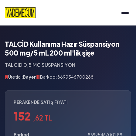
TALCİD Kullanıma Hazır Süspansiyon
500 mg/5 mL 200 ml'lik şişe
TALCID 0,5 MG SUSPANSIYON
Üretici:
Bayer
Barkod: 8699546700288
PERAKENDE SATIŞ FIYATI
152
,62 TL
Barkod:
8699546700288