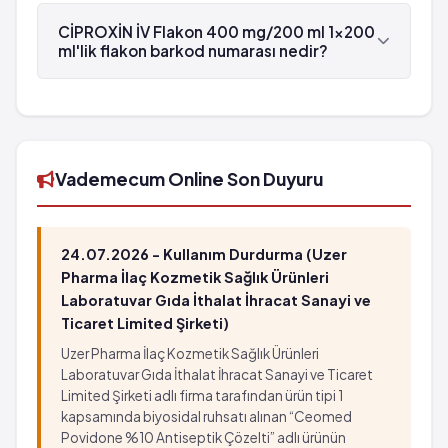
Kan şekerinde artma
CİPROXİN İV Flakon 400 mg/200 ml 1x200 ml'lik
Karıncalanma
Kan şekerinde azalma
flakon , Bayer tarafından üretilmektedir.
CİPROXİN İV Flakon 400 mg/200 ml 1x200
Yanma ve batma gibi anormal duygu
Bilinç bulanıklığı
ml'lik flakon barkod numarası nedir?
His azalması
Halüsinasyon
CİPROXİN İV Flakon 400 mg/200 ml 1x200 ml'lik
His kaybı
Anormal rüyalar.
flakon'in barkod numarası 8699546692262'tür.
Titreme
Depresyon
Nöbetler
Gerginlik
Denge bozukluğu
Hissizlik
Vademecum Online Son Duyuru
Görme bozuklukları
Karıncalanma
Kulak çınlaması
Yanma ve batma gibi anormal duygu
Işitme kaybı
His azalması
24.07.2026 - Kullanım Durdurma (Uzer
Kalp hızında artma
His kaybı
Pharma İlaç Kozmetik Sağlık Ürünleri
Kan damarlarında genişleme
Titreme
Laboratuvar Gıda İthalat İhracat Sanayi ve
Düşük tansiyon
Ticaret Limited Şirketi)
Nöbetler
Bayılma
Denge bozukluğu
Uzer Pharma İlaç Kozmetik Sağlık Ürünleri
Soluk alıp vermede güçlük
Görme bozuklukları
Laboratuvar Gıda İthalat İhracat Sanayi ve Ticaret
Karaciğer yetmezliği
Limited Şirketi adlı firma tarafından ürün tipi 1
Kulak çınlaması
kapsamında biyosidal ruhsatı alınan “Ceomed
Karaciğer iltihabı
Işitme kaybı
Povidone %10 Antiseptik Çözelti” adlı ürünün
Işık duyarlılığı reaksiyonları