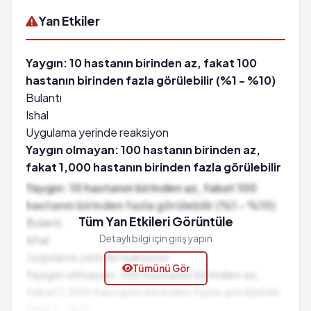
Yan Etkiler
Yaygın: 10 hastanın birinden az, fakat 100
hastanın birinden fazla görülebilir (%1 - %10)
Bulantı
Ishal
Uygulama yerinde reaksiyon
Yaygın olmayan: 100 hastanın birinden az,
fakat 1,000 hastanın birinden fazla görülebilir
(%0.1 - %1)
Yaygın: 10 hastanın birinden az, fakat 100
Mikotik süper enfeksiyonlar
hastanın birinden fazla görülebilir (%1 - %10)
Kandaki eozinofil hücrelerinde artış
Tüm Yan Etkileri Görüntüle
Bulantı
Iştahsızlık
Ishal
Detaylı bilgi için giriş yapın
Gıda tüketiminde azalma
Uygulama yerinde reaksiyon
Tümünü Gör
Hareketlilik
Yaygın olmayan: 100 hastanın birinden az,
Huzursuzluk
fakat 1,000 hastanın birinden fazla görülebilir
Baş ağrısı
(%0.1 - %1)