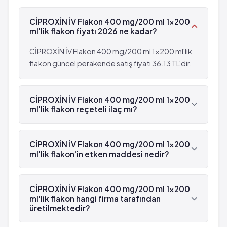
(%0.1 - %0.01)
Ağrı
CİPROXİN İV Flakon 400 mg/200 ml 1x200
Kalın bağırsak iltihabı
Rahatsızlık hissi
ml'lik flakon fiyatı 2026 ne kadar?
Kandaki beyaz kan hücrelerinin sayısında azalma
Alkalen fosfataz artışı ve transaminazların artışı
veya artma
Böbrek yetmezliği
CİPROXİN İV Flakon 400 mg/200 ml 1x200 ml'lik
Kandaki pıhtılaşma hücrelerinin sayısının azalması
Pireksi
flakon güncel perakende satış fiyatı 36.13 TL'dir.
veya artması
Hiperbilirubinemi
Kansızlık
Seyrek: 1,000 hastanın 1'inden az görülebilir
Alerjik reaksiyon
CİPROXİN İV Flakon 400 mg/200 ml 1x200
(%0.1 - %0.01)
ml'lik flakon reçeteli ilaç mı?
Alerjik ödem
Kalın bağırsak iltihabı
Ağız-dil ve boğazda şişme
Kandaki beyaz kan hücrelerinin sayısında azalma
Evet, CİPROXİN İV Flakon 400 mg/200 ml 1x200
Kan şekerinde artma
veya artma
ml'lik flakon beyaz reçetelidir.
CİPROXİN İV Flakon 400 mg/200 ml 1x200
Kan şekerinde azalma
Kandaki pıhtılaşma hücrelerinin sayısının azalması
ml'lik flakon'in etken maddesi nedir?
Bilinç bulanıklığı
veya artması
Halüsinasyon
CİPROXİN İV Flakon 400 mg/200 ml 1x200 ml'lik
Kansızlık
flakon'in etken maddesi Siprofloksasin 'dür.
Anormal rüyalar.
CİPROXİN İV Flakon 400 mg/200 ml 1x200
Alerjik reaksiyon
ml'lik flakon hangi firma tarafından
Depresyon
Alerjik ödem
üretilmektedir?
Gerginlik
Ağız-dil ve boğazda şişme
Hissizlik