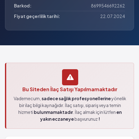
Barkod:
8699546692262
Fiyat geçerlilik tarihi:
22.07.2024
Bu Siteden İlaç Satışı Yapılmamaktadır
Vademecum,
sadece sağlık profesyonellerine
yönelik
bir ilaç bilgi kaynağıdır. İlaç satışı, sipariş veya temin
hizmeti
bulunmamaktadır
. İlaç almak için lütfen
en
yakın eczaneye
başvurunuz
!