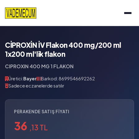
CİPROXİN İV Flakon 400 mg/200 ml
1x200 ml'lik flakon
CIPROXIN 400 MG 1 FLAKON
Üretici:
Bayer
Barkod: 8699546692262
Sadece eczanelerde satılır
PERAKENDE SATIŞ FIYATI
36
,13 TL