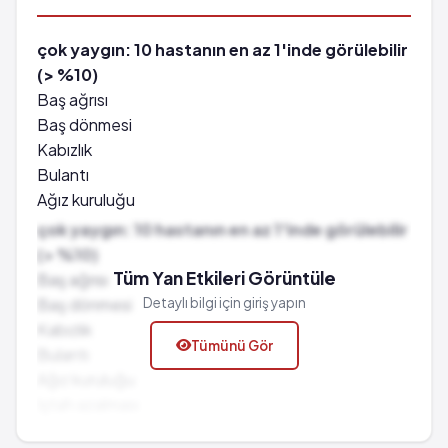
çok yaygın: 10 hastanın en az 1'inde görülebilir
(> %10)
Baş ağrısı
Baş dönmesi
Kabızlık
Bulantı
Ağız kuruluğu
Iştah azalması
çok yaygın: 10 hastanın en az 1'inde görülebilir
Halüsinasyon
(> %10)
Terleme
Tüm Yan Etkileri Görüntüle
Baş ağrısı
Anksiyete
Baş dönmesi
Detaylı bilgi için giriş yapın
El ve ayaklarda soğukluk
Kabızlık
Tümünü Gör
Hareket bozuklukları
Bulantı
Periferik ödem
Ağız kuruluğu
Uykulu hal
Iştah azalması
Ortostatik hipotansiyon
Halüsinasyon