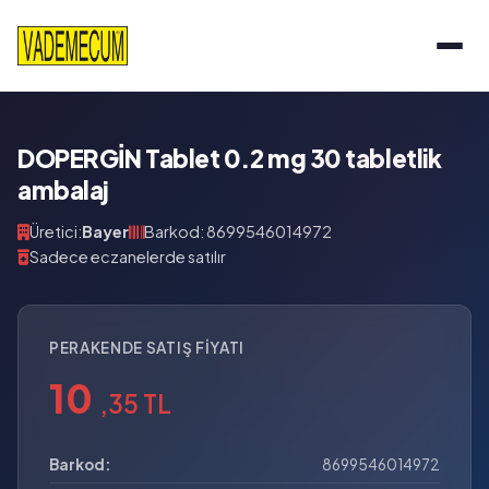
DOPERGİN Tablet 0.2 mg 30 tabletlik
ambalaj
Üretici:
Bayer
Barkod: 8699546014972
Sadece eczanelerde satılır
PERAKENDE SATIŞ FIYATI
10
,35 TL
Barkod:
8699546014972