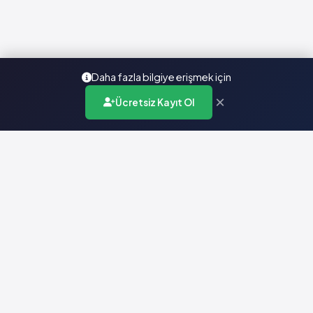
Daha fazla bilgiye erişmek için
×
Ücretsiz Kayıt Ol
Türkiye'nin en kapsamlı ilaç karar destek sistemi. Sağlık
profesyonellerine güvenilir ve güncel ilaç bilgisi sunar.
Hızlı Erişim
Ana Sayfa