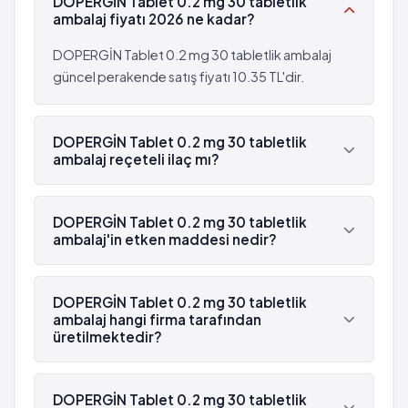
DOPERGİN Tablet 0.2 mg 30 tabletlik
Eritromelalji
Kusma
ambalaj fiyatı 2026 ne kadar?
Iştah kaybı
Çarpıntı
DOPERGİN Tablet 0.2 mg 30 tabletlik ambalaj
Kas kasılmaları
güncel perakende satış fiyatı 10.35 TL'dir.
Kabus
Nefes almada güçlük (dispne)
DOPERGİN Tablet 0.2 mg 30 tabletlik
Zihin karışıklğı
ambalaj reçeteli ilaç mı?
Eritromelalji
Evet, DOPERGİN Tablet 0.2 mg 30 tabletlik
ambalaj beyaz reçetelidir.
DOPERGİN Tablet 0.2 mg 30 tabletlik
ambalaj'in etken maddesi nedir?
DOPERGİN Tablet 0.2 mg 30 tabletlik ambalaj'in
etken maddesi Lisurid 'dür.
DOPERGİN Tablet 0.2 mg 30 tabletlik
ambalaj hangi firma tarafından
üretilmektedir?
DOPERGİN Tablet 0.2 mg 30 tabletlik ambalaj ,
Bayer tarafından üretilmektedir.
DOPERGİN Tablet 0.2 mg 30 tabletlik