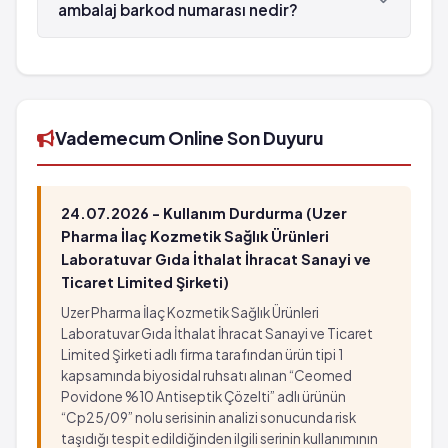
ambalaj barkod numarası nedir?
DOPERGİN Tablet 0.2 mg 30 tabletlik ambalaj'in
barkod numarası 8699546014972'tür.
Vademecum Online Son Duyuru
24.07.2026 - Kullanım Durdurma (Uzer
Pharma İlaç Kozmetik Sağlık Ürünleri
Laboratuvar Gıda İthalat İhracat Sanayi ve
Ticaret Limited Şirketi)
Uzer Pharma İlaç Kozmetik Sağlık Ürünleri
Laboratuvar Gıda İthalat İhracat Sanayi ve Ticaret
Limited Şirketi adlı firma tarafından ürün tipi 1
kapsamında biyosidal ruhsatı alınan “Ceomed
Povidone %10 Antiseptik Çözelti” adlı ürünün
“Cp25/09” nolu serisinin analizi sonucunda risk
taşıdığı tespit edildiğinden ilgili serinin kullanımının