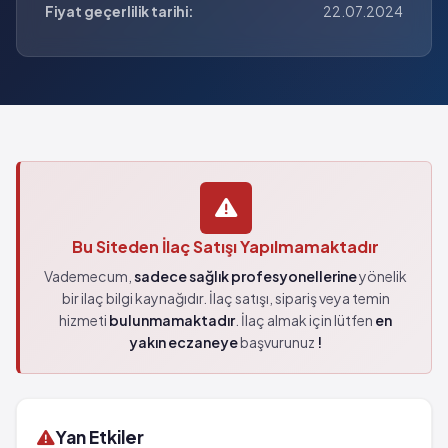
Fiyat geçerlilik tarihi:
22.07.2024
Bu Siteden İlaç Satışı Yapılmamaktadır
Vademecum,
sadece sağlık profesyonellerine
yönelik
bir ilaç bilgi kaynağıdır. İlaç satışı, sipariş veya temin
hizmeti
bulunmamaktadır
. İlaç almak için lütfen
en
yakın eczaneye
başvurunuz
!
Yan Etkiler