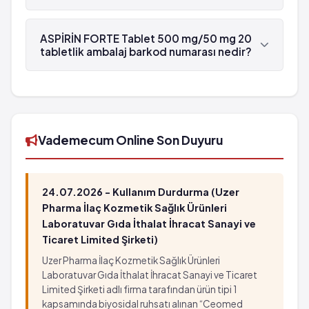
ASPİRİN FORTE Tablet 500 mg/50 mg 20
tabletlik ambalaj , Bayer tarafından
ASPİRİN FORTE Tablet 500 mg/50 mg 20
üretilmektedir.
tabletlik ambalaj barkod numarası nedir?
ASPİRİN FORTE Tablet 500 mg/50 mg 20
tabletlik ambalaj'in barkod numarası
8699546011209'tür.
Vademecum Online Son Duyuru
24.07.2026 - Kullanım Durdurma (Uzer
Pharma İlaç Kozmetik Sağlık Ürünleri
Laboratuvar Gıda İthalat İhracat Sanayi ve
Ticaret Limited Şirketi)
Uzer Pharma İlaç Kozmetik Sağlık Ürünleri
Laboratuvar Gıda İthalat İhracat Sanayi ve Ticaret
Limited Şirketi adlı firma tarafından ürün tipi 1
kapsamında biyosidal ruhsatı alınan “Ceomed