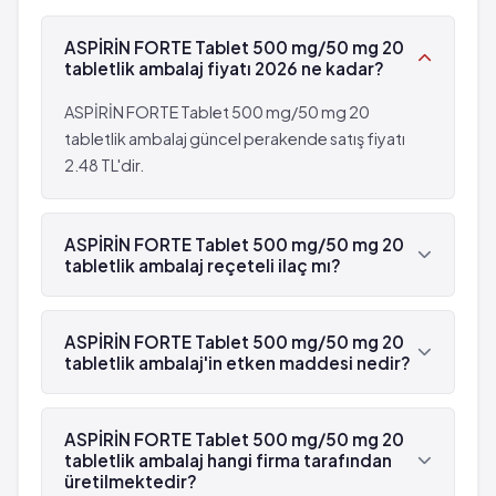
ASPİRİN FORTE Tablet 500 mg/50 mg 20
tabletlik ambalaj fiyatı 2026 ne kadar?
ASPİRİN FORTE Tablet 500 mg/50 mg 20
tabletlik ambalaj güncel perakende satış fiyatı
2.48 TL'dir.
ASPİRİN FORTE Tablet 500 mg/50 mg 20
tabletlik ambalaj reçeteli ilaç mı?
Evet, ASPİRİN FORTE Tablet 500 mg/50 mg 20
tabletlik ambalaj beyaz reçetelidir.
ASPİRİN FORTE Tablet 500 mg/50 mg 20
tabletlik ambalaj'in etken maddesi nedir?
ASPİRİN FORTE Tablet 500 mg/50 mg 20
tabletlik ambalaj'in etken maddesi Kafein 'dür.
ASPİRİN FORTE Tablet 500 mg/50 mg 20
tabletlik ambalaj hangi firma tarafından
üretilmektedir?