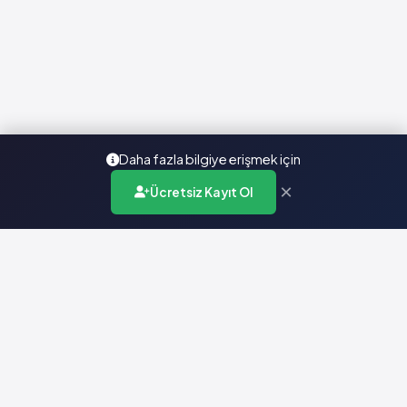
Daha fazla bilgiye erişmek için
×
Ücretsiz Kayıt Ol
Türkiye'nin en kapsamlı ilaç karar destek sistemi. Sağlık
profesyonellerine güvenilir ve güncel ilaç bilgisi sunar.