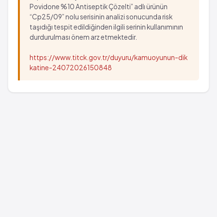
Povidone %10 Antiseptik Çözelti” adlı ürünün
“Cp25/09” nolu serisinin analizi sonucunda risk
taşıdığı tespit edildiğinden ilgili serinin kullanımının
durdurulması önem arz etmektedir.
https://www.titck.gov.tr/duyuru/kamuoyunun-dik
katine-24072026150848