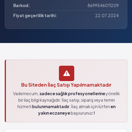
Barkod:
8699546011209
Fiyat geçerlilik tarihi:
22.07.2024
Bu Siteden İlaç Satışı Yapılmamaktadır
Vademecum,
sadece sağlık profesyonellerine
yönelik
bir ilaç bilgi kaynağıdır. İlaç satışı, sipariş veya temin
hizmeti
bulunmamaktadır
. İlaç almak için lütfen
en
yakın eczaneye
başvurunuz
!