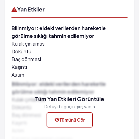
Yan Etkiler
Bilinmiyor: eldeki verilerden hareketle
görülme sıklığı tahmin edilemiyor
Kulak çınlaması
Döküntü
Baş dönmesi
Kaşıntı
Astım
Kanama zamanının uzaması
Bilinmiyor: eldeki verilerden hareketle
Ülserasyon
görülme sıklığı tahmin edilemiyor
Anafilaksi
Tüm Yan Etkileri Görüntüle
Kulak çınlaması
Trombosit hücrelerinde azalma
Döküntü
Detaylı bilgi için giriş yapın
Mide ve bağırsak kanalı kanaması
Baş dönmesi
Tümünü Gör
Geçici işitme kaybı
Kaşıntı
Astım
Kanama zamanının uzaması