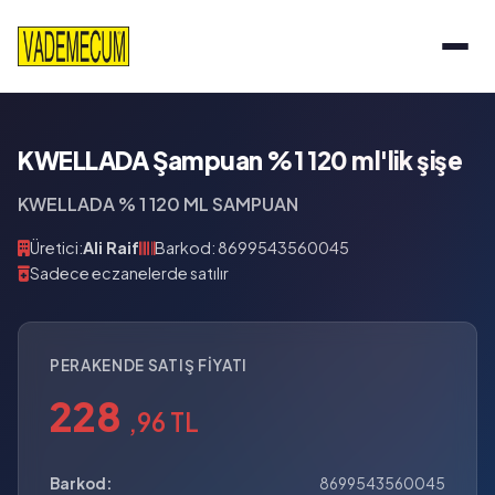
KWELLADA Şampuan %1 120 ml'lik şişe
KWELLADA % 1 120 ML SAMPUAN
Üretici:
Ali Raif
Barkod: 8699543560045
Sadece eczanelerde satılır
PERAKENDE SATIŞ FIYATI
228
,96 TL
Barkod:
8699543560045