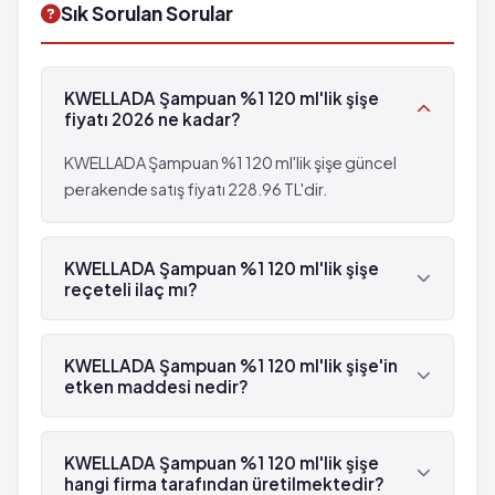
Sık Sorulan Sorular
KWELLADA Şampuan %1 120 ml'lik şişe
fiyatı 2026 ne kadar?
KWELLADA Şampuan %1 120 ml'lik şişe güncel
perakende satış fiyatı 228.96 TL'dir.
KWELLADA Şampuan %1 120 ml'lik şişe
reçeteli ilaç mı?
Evet, KWELLADA Şampuan %1 120 ml'lik şişe
beyaz reçetelidir.
KWELLADA Şampuan %1 120 ml'lik şişe'in
etken maddesi nedir?
KWELLADA Şampuan %1 120 ml'lik şişe'in etken
maddesi Permetrin 'dür.
KWELLADA Şampuan %1 120 ml'lik şişe
hangi firma tarafından üretilmektedir?