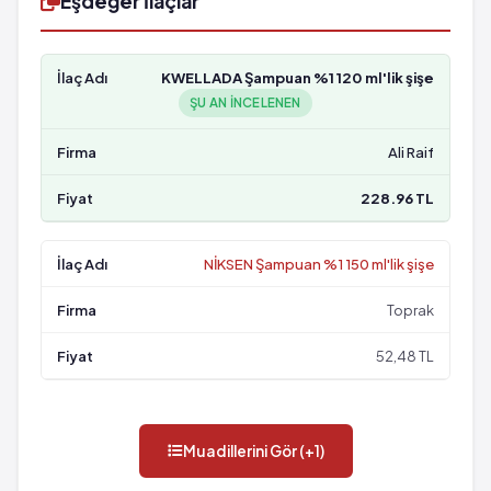
Eşdeğer İlaçlar
KWELLADA Şampuan %1 120 ml'lik şişe
ŞU AN INCELENEN
Ali Raif
228.96 TL
NİKSEN Şampuan %1 150 ml'lik şişe
Toprak
52,48 TL
Muadillerini Gör (+1)