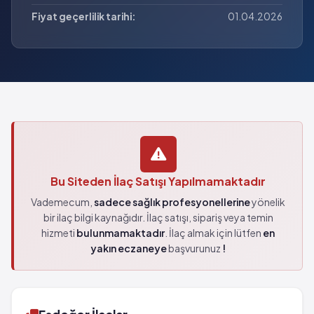
Fiyat geçerlilik tarihi:
01.04.2026
Bu Siteden İlaç Satışı Yapılmamaktadır
Vademecum,
sadece sağlık profesyonellerine
yönelik
bir ilaç bilgi kaynağıdır. İlaç satışı, sipariş veya temin
hizmeti
bulunmamaktadır
. İlaç almak için lütfen
en
yakın eczaneye
başvurunuz
!