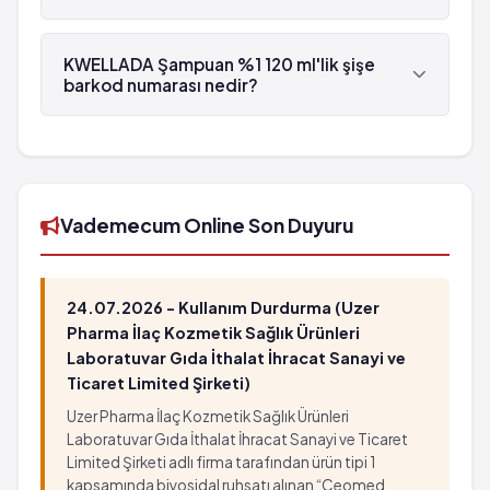
KWELLADA Şampuan %1 120 ml'lik şişe , Ali Raif
tarafından üretilmektedir.
KWELLADA Şampuan %1 120 ml'lik şişe
barkod numarası nedir?
KWELLADA Şampuan %1 120 ml'lik şişe'in barkod
numarası 8699543560045'tür.
Vademecum Online Son Duyuru
24.07.2026 - Kullanım Durdurma (Uzer
Pharma İlaç Kozmetik Sağlık Ürünleri
Laboratuvar Gıda İthalat İhracat Sanayi ve
Ticaret Limited Şirketi)
Uzer Pharma İlaç Kozmetik Sağlık Ürünleri
Laboratuvar Gıda İthalat İhracat Sanayi ve Ticaret
Limited Şirketi adlı firma tarafından ürün tipi 1
kapsamında biyosidal ruhsatı alınan “Ceomed