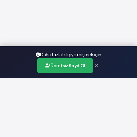
Daha fazla bilgiye erişmek için
×
Ücretsiz Kayıt Ol
Türkiye'nin en kapsamlı ilaç karar destek sistemi. Sağlık
profesyonellerine güvenilir ve güncel ilaç bilgisi sunar.