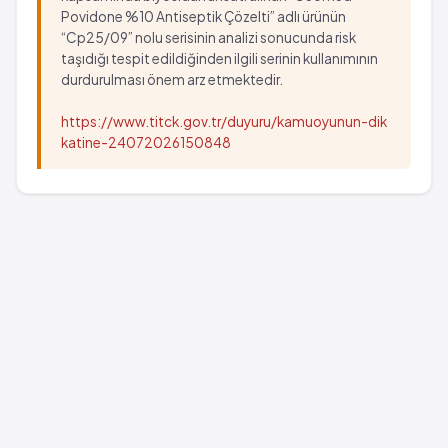
Povidone %10 Antiseptik Çözelti” adlı ürünün
“Cp25/09” nolu serisinin analizi sonucunda risk
taşıdığı tespit edildiğinden ilgili serinin kullanımının
durdurulması önem arz etmektedir.
https://www.titck.gov.tr/duyuru/kamuoyunun-dik
katine-24072026150848