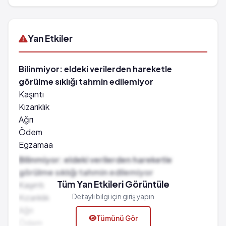
Yan Etkiler
Bilinmiyor: eldeki verilerden hareketle
görülme sıklığı tahmin edilemiyor
Kaşıntı
Kızarıklık
Ağrı
Ödem
Egzamaa
Eritem
Bilinmiyor: eldeki verilerden hareketle
Parestezi
görülme sıklığı tahmin edilemiyor
Batma/ağrı hissi gibi cilt rahatsızlıkları
Tüm Yan Etkileri Görüntüle
Kaşıntı
Hissizlik
Kızarıklık
Detaylı bilgi için giriş yapın
Batma hissi
Ağrı
Tümünü Gör
Yanma
Ödem