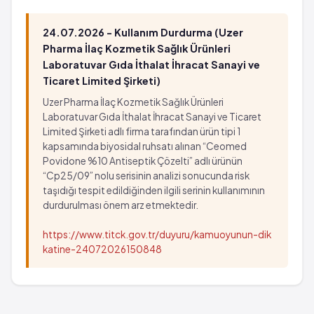
Crohn hastalığı
Glomerülonefrit
Gastrointestinal ülser
Parestezi
24.07.2026 - Kullanım Durdurma (Uzer
Gastrointestinal perforasyon
Vaskülit
Pharma İlaç Kozmetik Sağlık Ürünleri
Epistaksis
Eritema multiforme
Laboratuvar Gıda İthalat İhracat Sanayi ve
Gastrointestinal hemoraji
Ticaret Limited Şirketi)
Sıvı retansiyonu
Dispne (nefes almada zorluk)
Melena
Uzer Pharma İlaç Kozmetik Sağlık Ürünleri
Henoch-schonlein purpurası (nontrombositopenik
Hematemez
Laboratuvar Gıda İthalat İhracat Sanayi ve Ticaret
purpura)
Limited Şirketi adlı firma tarafından ürün tipi 1
Crohn hastalığı
kapsamında biyosidal ruhsatı alınan “Ceomed
Sinirlilik
Gastrointestinal ülser
Povidone %10 Antiseptik Çözelti” adlı ürünün
Eozinofili ve sistemik semptomlu ilaç reaksiyonu
Gastrointestinal perforasyon
“Cp25/09” nolu serisinin analizi sonucunda risk
Eksfolyatif dermatit (eritroderma)
Epistaksis
taşıdığı tespit edildiğinden ilgili serinin kullanımının
Arteriyel tromboz
Gastrointestinal hemoraji
durdurulması önem arz etmektedir.
Ülseratif kolitte alevlenme
Dispne (nefes almada zorluk)
https://www.titck.gov.tr/duyuru/kamuoyunun-dik
Fatal hepatit
Henoch-schonlein purpurası (nontrombositopenik
katine-24072026150848
Onikoliz
purpura)
Vezikobülloz reaksiyonlar
Sinirlilik
Fiks ilaç erüpsiyonu
Eozinofili ve sistemik semptomlu ilaç reaksiyonu
Kadınlarda fertilitede azalma
Eksfolyatif dermatit (eritroderma)