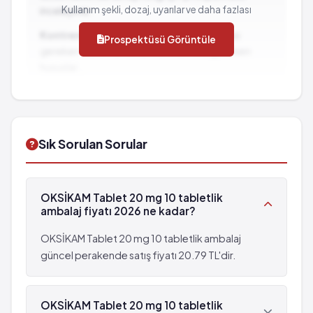
Abdominal ağrı
Lökopeni
Kullanım şekli, dozaj, uyarılar ve daha fazlası
inceleyiniz.
Gaz şişkinliği
Konstipasyon
Kontrendikasyonlar:
İlacın kullanılmaması
Prospektüsü Görüntüle
Epigastrik ağrı
Anoreksi
gereken durumlar ve dikkat edilmesi gereken
Karaciğerde transaminaz enzim düzeylerinde artış
Dispepsi
hususlar...
Bilinmiyor: eldeki verilerden hareketle
Vertigo
İlaç Etkileşimleri:
Diğer ilaçlarla birlikte
görülme sıklığı tahmin edilemiyor
Hiperglisemi
kullanımında dikkat edilmesi gereken durumlar...
Depresyon
Somnolans
Kilo kaybı
Abdominal ağrı
Sık Sorulan Sorular
Halüsinasyon
Gaz şişkinliği
Halsizlik
Epigastrik ağrı
Sarılık
Karaciğerde transaminaz enzim düzeylerinde artış
OKSİKAM Tablet 20 mg 10 tabletlik
Anjiyoödem
Bilinmiyor: eldeki verilerden hareketle
ambalaj fiyatı 2026 ne kadar?
Gözde şişme
görülme sıklığı tahmin edilemiyor
Ürtiker
Depresyon
OKSİKAM Tablet 20 mg 10 tabletlik ambalaj
Gözde tahriş
Kilo kaybı
güncel perakende satış fiyatı 20.79 TL'dir.
Ruh hali değişiklikleri
Halüsinasyon
Kalp yetmezliği
Halsizlik
Pankreatit
OKSİKAM Tablet 20 mg 10 tabletlik
Sarılık