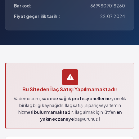
Barkod:
8699809018280
Fiyat geçerlilik tarihi:
22.07.2024
Bu Siteden İlaç Satışı Yapılmamaktadır
Vademecum,
sadece sağlık profesyonellerine
yönelik
bir ilaç bilgi kaynağıdır. İlaç satışı, sipariş veya temin
hizmeti
bulunmamaktadır
. İlaç almak için lütfen
en
yakın eczaneye
başvurunuz
!