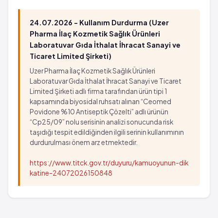
Crohn hastalığı
Glomerülonefrit
Gastrointestinal ülser
Parestezi
24.07.2026 - Kullanım Durdurma (Uzer
Gastrointestinal perforasyon
Vaskülit
Pharma İlaç Kozmetik Sağlık Ürünleri
Epistaksis
Eritema multiforme
Laboratuvar Gıda İthalat İhracat Sanayi ve
Gastrointestinal hemoraji
Ticaret Limited Şirketi)
Sıvı retansiyonu
Dispne (nefes almada zorluk)
Melena
Uzer Pharma İlaç Kozmetik Sağlık Ürünleri
Henoch-schonlein purpurası (nontrombositopenik
Hematemez
Laboratuvar Gıda İthalat İhracat Sanayi ve Ticaret
purpura)
Limited Şirketi adlı firma tarafından ürün tipi 1
Crohn hastalığı
kapsamında biyosidal ruhsatı alınan “Ceomed
Sinirlilik
Gastrointestinal ülser
Povidone %10 Antiseptik Çözelti” adlı ürünün
Eozinofili ve sistemik semptomlu ilaç reaksiyonu
Gastrointestinal perforasyon
“Cp25/09” nolu serisinin analizi sonucunda risk
Eksfolyatif dermatit (eritroderma)
Epistaksis
taşıdığı tespit edildiğinden ilgili serinin kullanımının
Arteriyel tromboz
Gastrointestinal hemoraji
durdurulması önem arz etmektedir.
Ülseratif kolitte alevlenme
Dispne (nefes almada zorluk)
https://www.titck.gov.tr/duyuru/kamuoyunun-dik
Fatal hepatit
Henoch-schonlein purpurası (nontrombositopenik
katine-24072026150848
Onikoliz
purpura)
Vezikobülloz reaksiyonlar
Sinirlilik
Fiks ilaç erüpsiyonu
Eozinofili ve sistemik semptomlu ilaç reaksiyonu
Kadınlarda fertilitede azalma
Eksfolyatif dermatit (eritroderma)