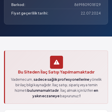
Barkod:
8699809018129
Fiyat geçerlilik tarihi:
22.07.2024
Bu Siteden İlaç Satışı Yapılmamaktadır
Vademecum,
sadece sağlık profesyonellerine
yönelik
bir ilaç bilgi kaynağıdır. İlaç satışı, sipariş veya temin
hizmeti
bulunmamaktadır
. İlaç almak için lütfen
en
yakın eczaneye
başvurunuz
!