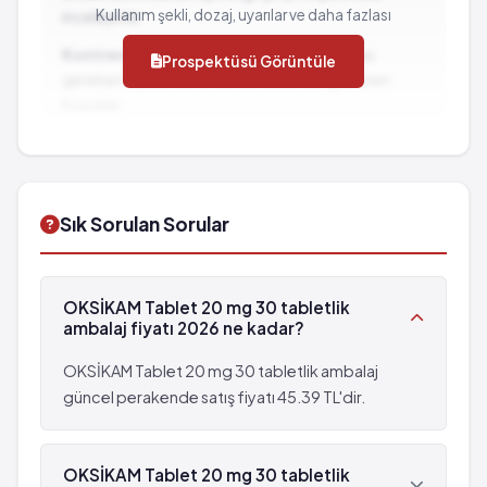
Abdominal ağrı
Lökopeni
Kullanım şekli, dozaj, uyarılar ve daha fazlası
inceleyiniz.
Gaz şişkinliği
Konstipasyon
Kontrendikasyonlar:
İlacın kullanılmaması
Prospektüsü Görüntüle
Epigastrik ağrı
Anoreksi
gereken durumlar ve dikkat edilmesi gereken
Karaciğerde transaminaz enzim düzeylerinde artış
Dispepsi
hususlar...
Bilinmiyor: eldeki verilerden hareketle
Vertigo
İlaç Etkileşimleri:
Diğer ilaçlarla birlikte
görülme sıklığı tahmin edilemiyor
Hiperglisemi
kullanımında dikkat edilmesi gereken durumlar...
Depresyon
Somnolans
Kilo kaybı
Abdominal ağrı
Sık Sorulan Sorular
Halüsinasyon
Gaz şişkinliği
Halsizlik
Epigastrik ağrı
Sarılık
Karaciğerde transaminaz enzim düzeylerinde artış
OKSİKAM Tablet 20 mg 30 tabletlik
Anjiyoödem
Bilinmiyor: eldeki verilerden hareketle
ambalaj fiyatı 2026 ne kadar?
Gözde şişme
görülme sıklığı tahmin edilemiyor
Ürtiker
Depresyon
OKSİKAM Tablet 20 mg 30 tabletlik ambalaj
Gözde tahriş
Kilo kaybı
güncel perakende satış fiyatı 45.39 TL'dir.
Ruh hali değişiklikleri
Halüsinasyon
Kalp yetmezliği
Halsizlik
Pankreatit
OKSİKAM Tablet 20 mg 30 tabletlik
Sarılık