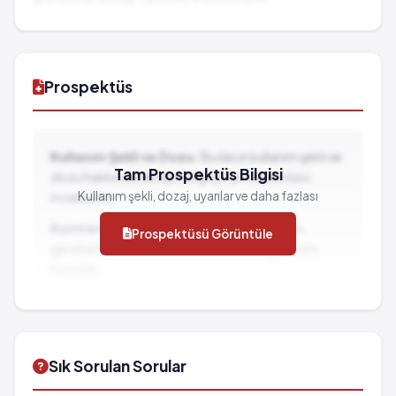
Sivilce
Kırmızı idrar
Prospektüs
Kullanım Şekli ve Dozu:
Bu ilacın kullanım şekli ve
Tam Prospektüs Bilgisi
dozu hakkında detaylı bilgi için prospektüsü
Kullanım şekli, dozaj, uyarılar ve daha fazlası
inceleyiniz.
Kontrendikasyonlar:
İlacın kullanılmaması
Prospektüsü Görüntüle
gereken durumlar ve dikkat edilmesi gereken
hususlar...
İlaç Etkileşimleri:
Diğer ilaçlarla birlikte
kullanımında dikkat edilmesi gereken durumlar...
Sık Sorulan Sorular