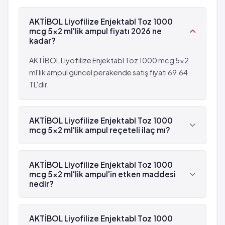
AKTİBOL Liyofilize Enjektabl Toz 1000
mcg 5x2 ml'lik ampul fiyatı 2026 ne
kadar?
AKTİBOL Liyofilize Enjektabl Toz 1000 mcg 5x2
ml'lik ampul güncel perakende satış fiyatı 69.64
TL'dir.
AKTİBOL Liyofilize Enjektabl Toz 1000
mcg 5x2 ml'lik ampul reçeteli ilaç mı?
Evet, AKTİBOL Liyofilize Enjektabl Toz 1000 mcg
5x2 ml'lik ampul beyaz reçetelidir.
AKTİBOL Liyofilize Enjektabl Toz 1000
mcg 5x2 ml'lik ampul'in etken maddesi
nedir?
AKTİBOL Liyofilize Enjektabl Toz 1000 mcg 5x2
ml'lik ampul'in etken maddesi Kobamamid 'dür.
AKTİBOL Liyofilize Enjektabl Toz 1000