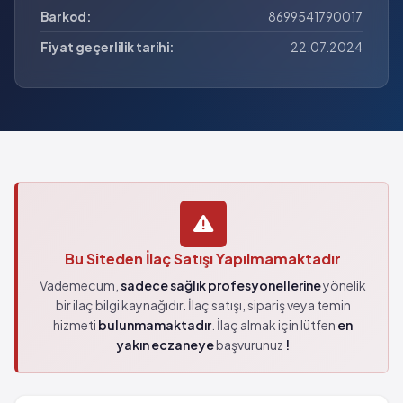
Barkod:
8699541790017
Fiyat geçerlilik tarihi:
22.07.2024
Bu Siteden İlaç Satışı Yapılmamaktadır
Vademecum,
sadece sağlık profesyonellerine
yönelik
bir ilaç bilgi kaynağıdır. İlaç satışı, sipariş veya temin
hizmeti
bulunmamaktadır
. İlaç almak için lütfen
en
yakın eczaneye
başvurunuz
!