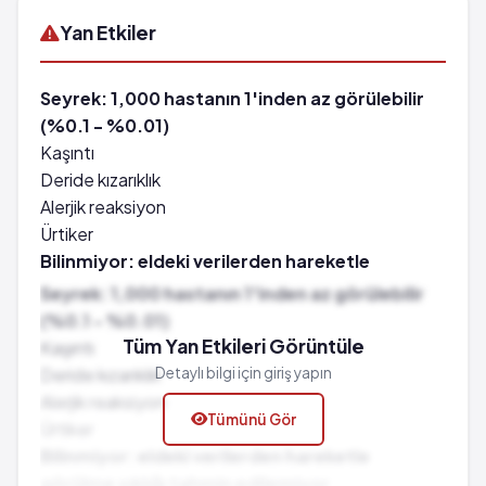
Yan Etkiler
Seyrek: 1,000 hastanın 1'inden az görülebilir
(%0.1 - %0.01)
Kaşıntı
Deride kızarıklık
Alerjik reaksiyon
Ürtiker
Bilinmiyor: eldeki verilerden hareketle
görülme sıklığı tahmin edilemiyor
Seyrek: 1,000 hastanın 1'inden az görülebilir
Sivilce
(%0.1 - %0.01)
Kırmızı idrar
Tüm Yan Etkileri Görüntüle
Kaşıntı
Deride kızarıklık
Detaylı bilgi için giriş yapın
Alerjik reaksiyon
Tümünü Gör
Ürtiker
Bilinmiyor: eldeki verilerden hareketle
görülme sıklığı tahmin edilemiyor