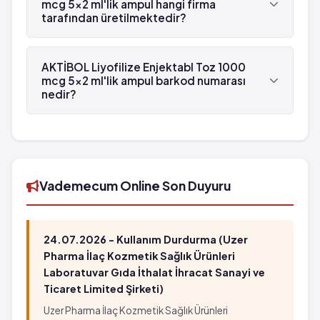
mcg 5x2 ml'lik ampul hangi firma
tarafından üretilmektedir?
AKTİBOL Liyofilize Enjektabl Toz 1000 mcg 5x2
ml'lik ampul , Gensenta tarafından üretilmektedir.
AKTİBOL Liyofilize Enjektabl Toz 1000
mcg 5x2 ml'lik ampul barkod numarası
nedir?
AKTİBOL Liyofilize Enjektabl Toz 1000 mcg 5x2
ml'lik ampul'in barkod numarası
8699541790017'tür.
Vademecum Online Son Duyuru
24.07.2026 - Kullanım Durdurma (Uzer
Pharma İlaç Kozmetik Sağlık Ürünleri
Laboratuvar Gıda İthalat İhracat Sanayi ve
Ticaret Limited Şirketi)
Uzer Pharma İlaç Kozmetik Sağlık Ürünleri