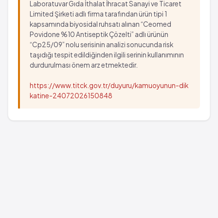
Laboratuvar Gıda İthalat İhracat Sanayi ve Ticaret
Limited Şirketi adlı firma tarafından ürün tipi 1
kapsamında biyosidal ruhsatı alınan “Ceomed
Povidone %10 Antiseptik Çözelti” adlı ürünün
“Cp25/09” nolu serisinin analizi sonucunda risk
taşıdığı tespit edildiğinden ilgili serinin kullanımının
durdurulması önem arz etmektedir.
https://www.titck.gov.tr/duyuru/kamuoyunun-dik
katine-24072026150848