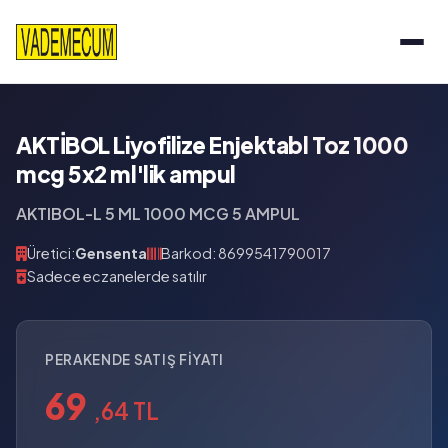
AKTİBOL Liyofilize Enjektabl Toz 1000
mcg 5x2 ml'lik ampul
AKTIBOL-L 5 ML 1000 MCG 5 AMPUL
Üretici:
Gensenta
Barkod: 8699541790017
Sadece eczanelerde satılır
PERAKENDE SATIŞ FIYATI
69
,64 TL