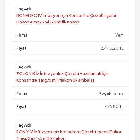
BONEDRO İV İnfüzyon İçin Konsantre Çözelti İçeren
Flakon 4 mg/5 ml 1x5 ml'lik flakon
Vem
2.443,20 TL
ZOLONİK İV İnfüzyonluk Çözelti Hazırlamak İçin
Konsantre 4 mg/5 ml 1 flakonluk ambalaj
Koçak Farma
1.476,80 TL
RONİX İV İnfüzyon İçin Konsantre Çözelti İçeren Flakon
4 mg/5 ml 1x5 ml'lik flakon