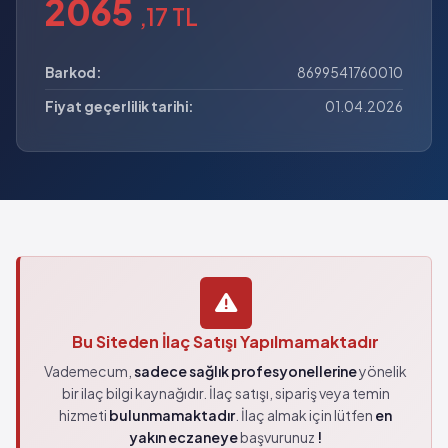
2065
,17 TL
Barkod:
8699541760010
Fiyat geçerlilik tarihi:
01.04.2026
Bu Siteden İlaç Satışı Yapılmamaktadır
Vademecum,
sadece sağlık profesyonellerine
yönelik
bir ilaç bilgi kaynağıdır. İlaç satışı, sipariş veya temin
hizmeti
bulunmamaktadır
. İlaç almak için lütfen
en
yakın eczaneye
başvurunuz
!