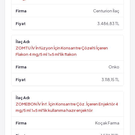
Centurion İlaç
3.486,83 TL
ZOMTU İV İnfüzyon İçin Konsantre Çözelti İçeren
Flakon 4 mg/5 ml 1x5 ml'lik flakon
Onko
3.118,15 TL
ZOMEBON İV İnf. İçin Konsantre Çöz. İçeren Enjektör 4
mg/5 ml 1x5 ml'lik kullanıma hazır enjektör
Koçak Farma