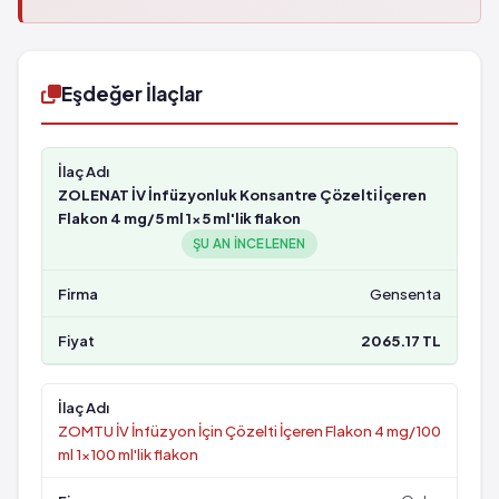
Eşdeğer İlaçlar
ZOLENAT İV İnfüzyonluk Konsantre Çözelti İçeren
Flakon 4 mg/5 ml 1x5 ml'lik flakon
ŞU AN INCELENEN
Gensenta
2065.17 TL
ZOMTU İV İnfüzyon İçin Çözelti İçeren Flakon 4 mg/100
ml 1x100 ml'lik flakon