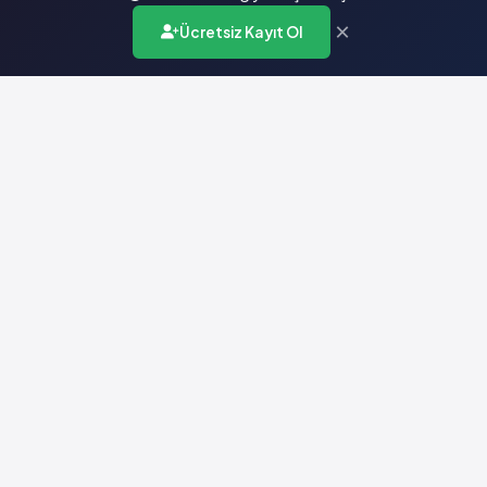
×
Ücretsiz Kayıt Ol
Türkiye'nin en kapsamlı ilaç karar destek sistemi. Sağlık
profesyonellerine güvenilir ve güncel ilaç bilgisi sunar.
Hızlı Erişim
Ana Sayfa
Hakkımızda
Yardım
İletişim