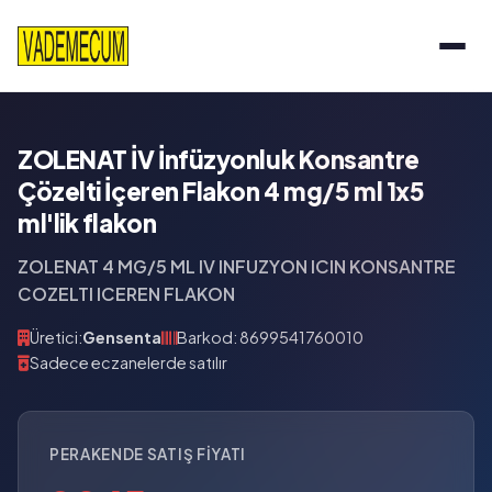
ZOLENAT İV İnfüzyonluk Konsantre
Çözelti İçeren Flakon 4 mg/5 ml 1x5
ml'lik flakon
ZOLENAT 4 MG/5 ML IV INFUZYON ICIN KONSANTRE
COZELTI ICEREN FLAKON
Üretici:
Gensenta
Barkod: 8699541760010
Sadece eczanelerde satılır
PERAKENDE SATIŞ FIYATI