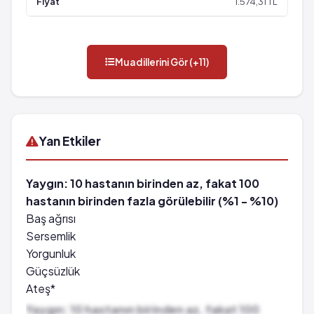
1.574,31 TL
Muadillerini Gör (+11)
Yan Etkiler
Yaygın: 10 hastanın birinden az, fakat 100
hastanın birinden fazla görülebilir (%1 - %10)
Baş ağrısı
Sersemlik
Yorgunluk
Güçsüzlük
Ateş*
Kansızlık
Yaygın: 10 hastanın birinden az, fakat 100