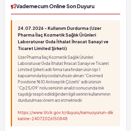
Vademecum Online Son Duyuru
24.07.2026 - Kullanım Durdurma (Uzer
Pharma İlaç Kozmetik Sağlık Ürünleri
Laboratuvar Gıda İthalat İhracat Sanayi ve
Ticaret Limited Şirketi)
Uzer Pharma İlaç Kozmetik Sağlık Ürünleri
Laboratuvar Gıda İthalat İhracat Sanayi ve Ticaret
Limited Şirketi adlı firma tarafından ürün tipi 1
kapsamında biyosidal ruhsatı alınan “Ceomed
Povidone %10 Antiseptik Çözelti” adlı ürünün
“Cp25/09” nolu serisinin analizi sonucunda risk
taşıdığı tespit edildiğinden ilgili serinin kullanımının
durdurulması önem arz etmektedir.
https://www.titck.gov.tr/duyuru/kamuoyunun-dik
katine-24072026150848