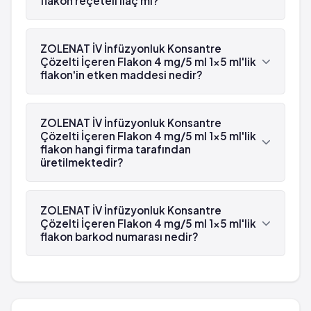
flakon reçeteli ilaç mı?
Gözde ağrı
Evet, ZOLENAT İV İnfüzyonluk Konsantre Çözelti
Şiddetli kemik/eklem ve kas ağrısı
İçeren Flakon 4 mg/5 ml 1x5 ml'lik flakon beyaz
ZOLENAT İV İnfüzyonluk Konsantre
çok yaygın: 10 hastanın en az 1'inde görülebilir
reçetelidir.
Çözelti İçeren Flakon 4 mg/5 ml 1x5 ml'lik
(> %10)
flakon'in etken maddesi nedir?
Kanda düşük fosfat düzeyi
ZOLENAT İV İnfüzyonluk Konsantre Çözelti İçeren
Flakon 4 mg/5 ml 1x5 ml'lik flakon'in etken
ZOLENAT İV İnfüzyonluk Konsantre
maddesi Zoledronik asit 'dür.
Çözelti İçeren Flakon 4 mg/5 ml 1x5 ml'lik
flakon hangi firma tarafından
üretilmektedir?
ZOLENAT İV İnfüzyonluk Konsantre Çözelti İçeren
Flakon 4 mg/5 ml 1x5 ml'lik flakon , Gensenta
ZOLENAT İV İnfüzyonluk Konsantre
tarafından üretilmektedir.
Çözelti İçeren Flakon 4 mg/5 ml 1x5 ml'lik
flakon barkod numarası nedir?
ZOLENAT İV İnfüzyonluk Konsantre Çözelti İçeren
Flakon 4 mg/5 ml 1x5 ml'lik flakon'in barkod
numarası 8699541760010'tür.