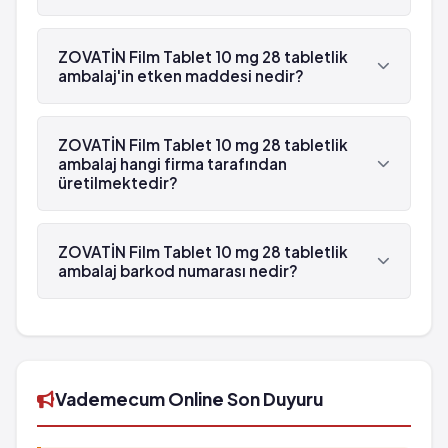
Evet, ZOVATİN Film Tablet 10 mg 28 tabletlik
ambalaj beyaz reçetelidir.
ZOVATİN Film Tablet 10 mg 28 tabletlik
ambalaj'in etken maddesi nedir?
ZOVATİN Film Tablet 10 mg 28 tabletlik ambalaj'in
etken maddesi Simvastatin 'dür.
ZOVATİN Film Tablet 10 mg 28 tabletlik
ambalaj hangi firma tarafından
üretilmektedir?
ZOVATİN Film Tablet 10 mg 28 tabletlik ambalaj ,
Zentiva tarafından üretilmektedir.
ZOVATİN Film Tablet 10 mg 28 tabletlik
ambalaj barkod numarası nedir?
ZOVATİN Film Tablet 10 mg 28 tabletlik ambalaj'in
barkod numarası 8699502091795'tür.
Vademecum Online Son Duyuru