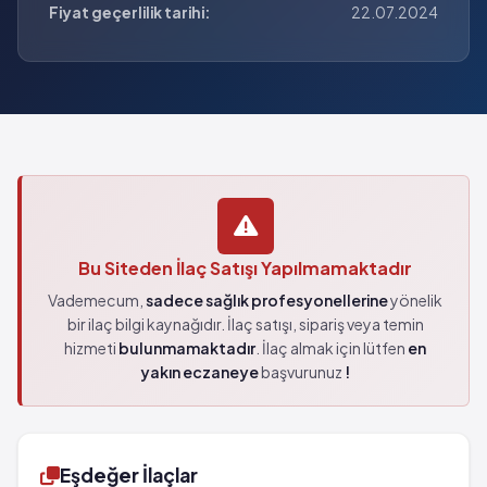
Fiyat geçerlilik tarihi:
22.07.2024
Bu Siteden İlaç Satışı Yapılmamaktadır
Vademecum,
sadece sağlık profesyonellerine
yönelik
bir ilaç bilgi kaynağıdır. İlaç satışı, sipariş veya temin
hizmeti
bulunmamaktadır
. İlaç almak için lütfen
en
yakın eczaneye
başvurunuz
!
Eşdeğer İlaçlar