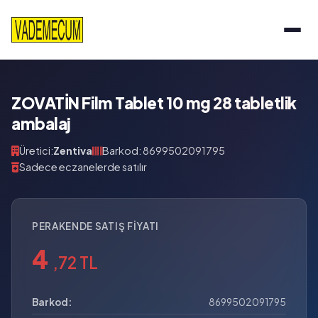
ZOVATİN Film Tablet 10 mg 28 tabletlik
ambalaj
Üretici:
Zentiva
Barkod: 8699502091795
Sadece eczanelerde satılır
PERAKENDE SATIŞ FIYATI
4
,72 TL
Barkod:
8699502091795