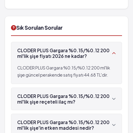
Yanma ve batma hissi
İlaç Etkileşimleri:
Diğer ilaçlarla birlikte
Yaygın: 10 hastanın birinden az, fakat 100
kullanımında dikkat edilmesi gereken durumlar...
hastanın birinden fazla görülebilir (%1 - %10)
Ağız içinde hissizlik
Sık Sorulan Sorular
Tad almada değişiklik
Dişlerde ve diğer ağız içi yüzeylerde lekelenme
Diş taşı oluşumunda artış
CLODER PLUS Gargara %0.15/%0.12 200
ml'lik şişe fiyatı 2026 ne kadar?
CLODER PLUS Gargara %0.15/%0.12 200 ml'lik
şişe güncel perakende satış fiyatı 44.68 TL'dir.
CLODER PLUS Gargara %0.15/%0.12 200
ml'lik şişe reçeteli ilaç mı?
Evet, CLODER PLUS Gargara %0.15/%0.12 200
ml'lik şişe beyaz reçetelidir.
CLODER PLUS Gargara %0.15/%0.12 200
ml'lik şişe'in etken maddesi nedir?