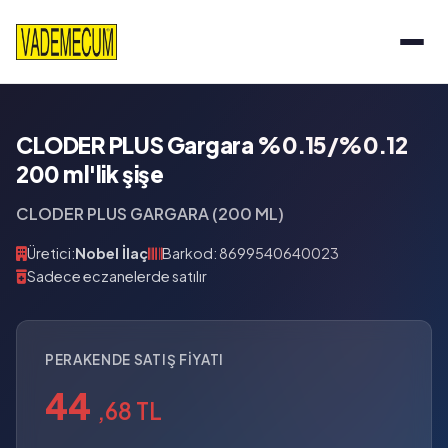
CLODER PLUS Gargara %0.15/%0.12
200 ml'lik şişe
CLODER PLUS GARGARA (200 ML)
Üretici:
Nobel İlaç
Barkod: 8699540640023
Sadece eczanelerde satılır
PERAKENDE SATIŞ FIYATI
44
,68 TL