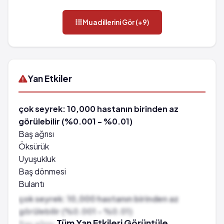
Muadillerini Gör (+9)
Yan Etkiler
çok seyrek: 10,000 hastanın birinden az
görülebilir (%0.001 - %0.01)
Baş ağrısı
Öksürük
Uyuşukluk
Baş dönmesi
Bulantı
Kusma
çok seyrek: 10,000 hastanın birinden az
Öğürme
görülebilir (%0.001 - %0.01)
Tükürük bezlerinde büyüme
Tüm Yan Etkileri Görüntüle
Baş ağrısı