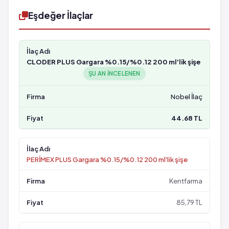
Eşdeğer İlaçlar
CLODER PLUS Gargara %0.15/%0.12 200 ml'lik şişe
ŞU AN INCELENEN
Nobel İlaç
44.68 TL
PERİMEX PLUS Gargara %0.15/%0.12 200 ml'lik şişe
Kentfarma
85,79 TL