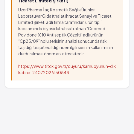
Ticaret Limited Şirketi)
Uzer Pharma İlaç Kozmetik Sağlık Ürünleri
Laboratuvar Gıda İthalat İhracat Sanayi ve Ticaret
Limited Şirketi adlı firma tarafından ürün tipi 1
kapsamında biyosidal ruhsatı alınan “Ceomed
Povidone %10 Antiseptik Çözelti” adlı ürünün
“Cp25/09” nolu serisinin analizi sonucunda risk
taşıdığı tespit edildiğinden ilgili serinin kullanımının
durdurulması önem arz etmektedir.
https://www.titck.gov.tr/duyuru/kamuoyunun-dik
katine-24072026150848