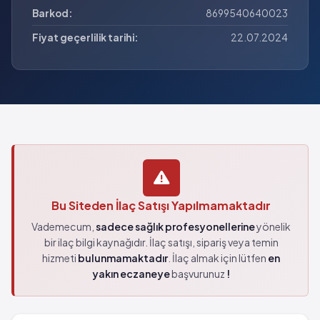
Barkod:
8699540640023
Fiyat geçerlilik tarihi:
22.07.2024
Bu Siteden İlaç Satışı Yapılmamaktadır
Vademecum,
sadece sağlık profesyonellerine
yönelik
bir ilaç bilgi kaynağıdır. İlaç satışı, sipariş veya temin
hizmeti
bulunmamaktadır
. İlaç almak için lütfen
en
yakın eczaneye
başvurunuz
!