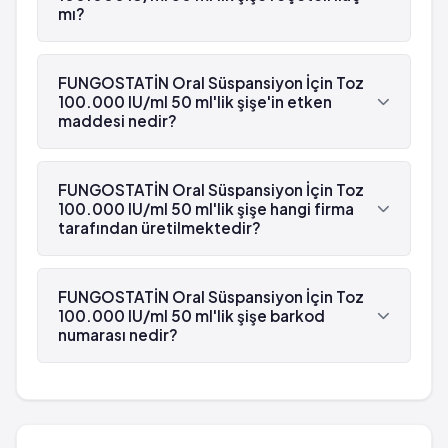
mı?
Evet, FUNGOSTATİN Oral Süspansiyon İçin Toz
100.000 IU/ml 50 ml'lik şişe beyaz reçetelidir.
FUNGOSTATİN Oral Süspansiyon İçin Toz
100.000 IU/ml 50 ml'lik şişe'in etken
maddesi nedir?
FUNGOSTATİN Oral Süspansiyon İçin Toz
100.000 IU/ml 50 ml'lik şişe'in etken maddesi
FUNGOSTATİN Oral Süspansiyon İçin Toz
Nistatin 'dür.
100.000 IU/ml 50 ml'lik şişe hangi firma
tarafından üretilmektedir?
FUNGOSTATİN Oral Süspansiyon İçin Toz
100.000 IU/ml 50 ml'lik şişe , Nobel İlaç tarafından
FUNGOSTATİN Oral Süspansiyon İçin Toz
üretilmektedir.
100.000 IU/ml 50 ml'lik şişe barkod
numarası nedir?
FUNGOSTATİN Oral Süspansiyon İçin Toz
100.000 IU/ml 50 ml'lik şişe'in barkod numarası
8699540280403'tür.