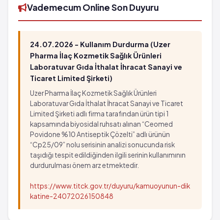
Vademecum Online Son Duyuru
24.07.2026 - Kullanım Durdurma (Uzer
Pharma İlaç Kozmetik Sağlık Ürünleri
Laboratuvar Gıda İthalat İhracat Sanayi ve
Ticaret Limited Şirketi)
Uzer Pharma İlaç Kozmetik Sağlık Ürünleri
Laboratuvar Gıda İthalat İhracat Sanayi ve Ticaret
Limited Şirketi adlı firma tarafından ürün tipi 1
kapsamında biyosidal ruhsatı alınan “Ceomed
Povidone %10 Antiseptik Çözelti” adlı ürünün
“Cp25/09” nolu serisinin analizi sonucunda risk
taşıdığı tespit edildiğinden ilgili serinin kullanımının
durdurulması önem arz etmektedir.
https://www.titck.gov.tr/duyuru/kamuoyunun-dik
katine-24072026150848