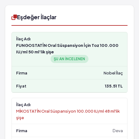
Eşdeğer İlaçlar
FUNGOSTATİN Oral Süspansiyon İçin Toz 100.000
IU/ml 50 ml'lik şişe
ŞU AN INCELENEN
Nobel İlaç
135.51 TL
MİKOSTATİN Oral Süspansiyon 100.000 IU/ml 48 ml'lik
şişe
Deva