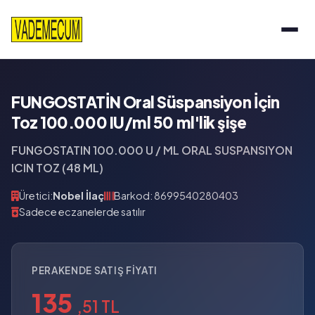
FUNGOSTATİN Oral Süspansiyon İçin
Toz 100.000 IU/ml 50 ml'lik şişe
FUNGOSTATIN 100.000 U / ML ORAL SUSPANSIYON
ICIN TOZ (48 ML)
Üretici:
Nobel İlaç
Barkod: 8699540280403
Sadece eczanelerde satılır
PERAKENDE SATIŞ FIYATI
135
,51 TL