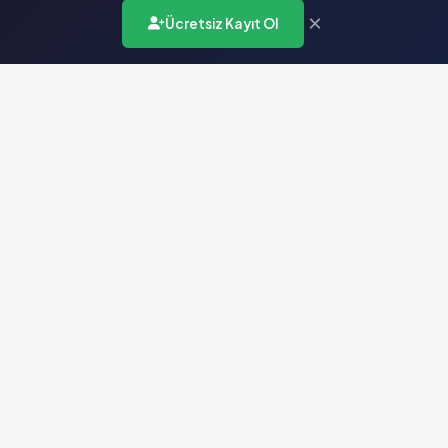
×
Ücretsiz Kayıt Ol
Türkiye'nin en kapsamlı ilaç karar destek sistemi. Sağlık
profesyonellerine güvenilir ve güncel ilaç bilgisi sunar.
Hızlı Erişim
Ana Sayfa
Hakkımızda
Yardım
İletişim