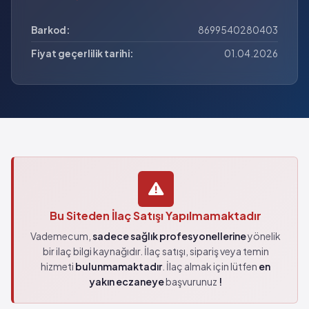
Barkod:
8699540280403
Fiyat geçerlilik tarihi:
01.04.2026
Bu Siteden İlaç Satışı Yapılmamaktadır
Vademecum,
sadece sağlık profesyonellerine
yönelik
bir ilaç bilgi kaynağıdır. İlaç satışı, sipariş veya temin
hizmeti
bulunmamaktadır
. İlaç almak için lütfen
en
yakın eczaneye
başvurunuz
!