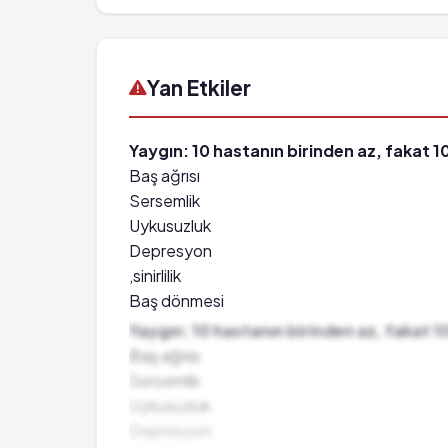
Yan Etkiler
Yaygın: 10 hastanın birinden az, fakat 1
Baş ağrısı
Sersemlik
Uykusuzluk
Depresyon
,sinirlilik
Baş dönmesi
Kabızlık
Yaygın: 10 hastanın birinden az, fakat 1
Bulanık görme
Baş ağrısı
Deri döküntüleri
Sersemlik
Bulantı
Uykusuzluk
Hayal görme
Depresyon