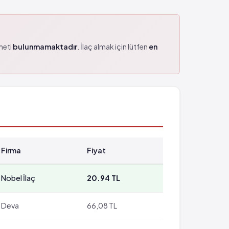
zmeti
bulunmamaktadır
. İlaç almak için lütfen
en
Firma
Fiyat
Nobel İlaç
20.94 TL
Deva
66,08 TL