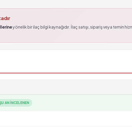
tadır
lerine
yönelik bir ilaç bilgi kaynağıdır. İlaç satışı, sipariş veya temin hi
ŞU AN INCELENEN