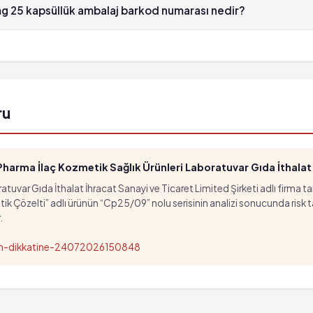
g 25 kapsüllük ambalaj barkod numarası nedir?
 25 kapsüllük ambalaj'in barkod numarası 8699540150508'tür.
ru
arma İlaç Kozmetik Sağlık Ürünleri Laboratuvar Gıda İthalat İ
tuvar Gıda İthalat İhracat Sanayi ve Ticaret Limited Şirketi adlı firma t
özelti” adlı ürünün “Cp25/09” nolu serisinin analizi sonucunda risk taşıd
.
nun-dikkatine-24072026150848