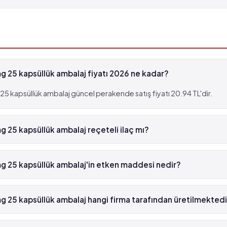
bozukluğu
g 25 kapsüllük ambalaj fiyatı 2026 ne kadar?
25 kapsüllük ambalaj güncel perakende satış fiyatı 20.94 TL'dir.
g 25 kapsüllük ambalaj reçeteli ilaç mı?
5 mg 25 kapsüllük ambalaj yeşil reçetelidir.
g 25 kapsüllük ambalaj'in etken maddesi nedir?
25 kapsüllük ambalaj'in etken maddesi Diazepam 'dür.
g 25 kapsüllük ambalaj hangi firma tarafından üretilmektedi
25 kapsüllük ambalaj , Nobel İlaç tarafından üretilmektedir.