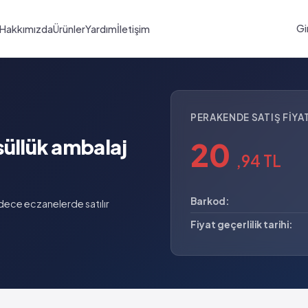
Gi
Hakkımızda
Ürünler
Yardım
İletişim
PERAKENDE SATIŞ FIYAT
süllük ambalaj
20
,94 TL
Barkod:
ece eczanelerde satılır
Fiyat geçerlilik tarihi: