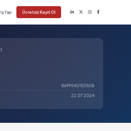
riş Yap
Ücretsiz Kayıt Ol
I
8699540150508
22.07.2024