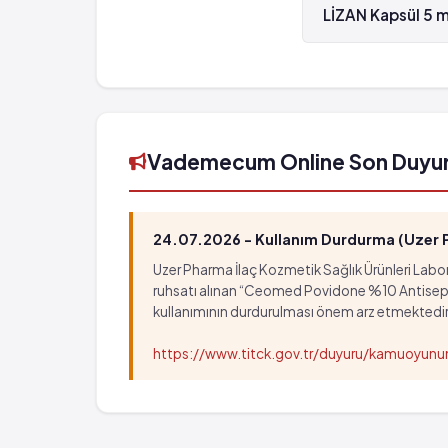
LİZAN Kapsül 5 m
LİZAN Kapsül 5 mg
Vademecum Online Son Duyu
24.07.2026 - Kullanım Durdurma (Uzer Ph
Uzer Pharma İlaç Kozmetik Sağlık Ürünleri Labora
ruhsatı alınan “Ceomed Povidone %10 Antiseptik Ç
kullanımının durdurulması önem arz etmektedir
https://www.titck.gov.tr/duyuru/kamuoyu