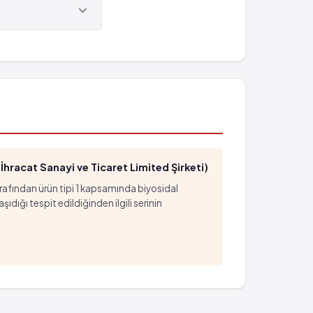
hracat Sanayi ve Ticaret Limited Şirketi)
arafından ürün tipi 1 kapsamında biyosidal
ığı tespit edildiğinden ilgili serinin