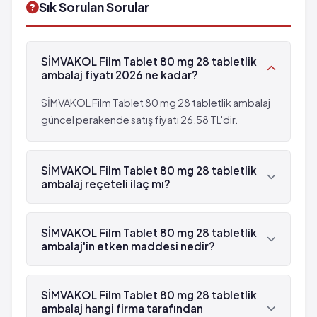
Sık Sorulan Sorular
Karaciğer yetmezliği
görülme sıklığı tahmin edilemiyor
Uyuma güçlüğü
Depresyon
Hafızada zayıflık
Akciğerlerde iltihaplanma
SİMVAKOL Film Tablet 80 mg 28 tabletlik
Erektil disfonksiyon
ambalaj fiyatı 2026 ne kadar?
Tendon kopmasını da içeren tendon problemleri
çok seyrek: 10,000 hastanın birinden az
SİMVAKOL Film Tablet 80 mg 28 tabletlik ambalaj
görülebilir (%0.001 - %0.01)
güncel perakende satış fiyatı 26.58 TL'dir.
Karaciğer yetmezliği
Uyuma güçlüğü
SİMVAKOL Film Tablet 80 mg 28 tabletlik
Hafızada zayıflık
ambalaj reçeteli ilaç mı?
Evet, SİMVAKOL Film Tablet 80 mg 28 tabletlik
ambalaj beyaz reçetelidir.
SİMVAKOL Film Tablet 80 mg 28 tabletlik
ambalaj'in etken maddesi nedir?
SİMVAKOL Film Tablet 80 mg 28 tabletlik
ambalaj'in etken maddesi Simvastatin 'dür.
SİMVAKOL Film Tablet 80 mg 28 tabletlik
ambalaj hangi firma tarafından