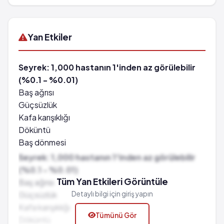
Yan Etkiler
Seyrek: 1,000 hastanın 1'inden az görülebilir
(%0.1 - %0.01)
Baş ağrısı
Güçsüzlük
Kafa karışıklığı
Döküntü
Baş dönmesi
Kansızlık
Seyrek: 1,000 hastanın 1'inden az görülebilir
Kaşıntı
(%0.1 - %0.01)
Saç kaybı
Tüm Yan Etkileri Görüntüle
Baş ağrısı
Alerjik reaksiyonlar
Güçsüzlük
Detaylı bilgi için giriş yapın
Karıncalanma hissi
Kafa karışıklığı
Tümünü Gör
Hafıza kaybı
Döküntü