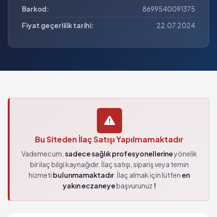
Barkod:
8699540091375
Fiyat geçerlilik tarihi:
22.07.2024
Bu Siteden İlaç Satışı Yapılmamaktadır
Vademecum,
sadece sağlık profesyonellerine
yönelik
bir ilaç bilgi kaynağıdır. İlaç satışı, sipariş veya temin
hizmeti
bulunmamaktadır
. İlaç almak için lütfen
en
yakın eczaneye
başvurunuz
!