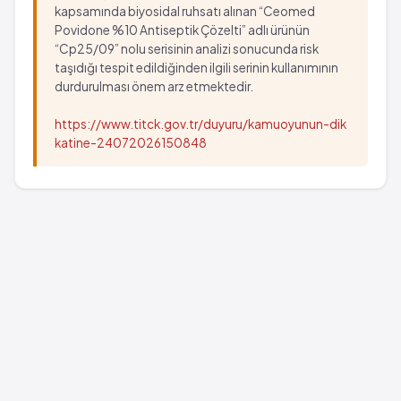
kapsamında biyosidal ruhsatı alınan “Ceomed
Povidone %10 Antiseptik Çözelti” adlı ürünün
“Cp25/09” nolu serisinin analizi sonucunda risk
taşıdığı tespit edildiğinden ilgili serinin kullanımının
durdurulması önem arz etmektedir.
https://www.titck.gov.tr/duyuru/kamuoyunun-dik
katine-24072026150848