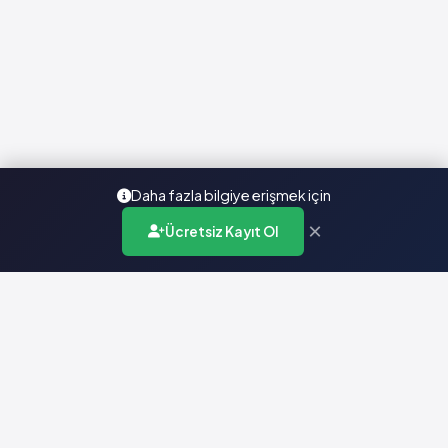
Daha fazla bilgiye erişmek için
×
Ücretsiz Kayıt Ol
Türkiye'nin en kapsamlı ilaç karar destek sistemi. Sağlık
profesyonellerine güvenilir ve güncel ilaç bilgisi sunar.