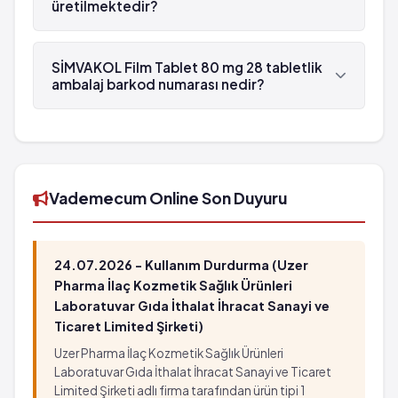
üretilmektedir?
SİMVAKOL Film Tablet 80 mg 28 tabletlik ambalaj ,
Nobel İlaç tarafından üretilmektedir.
SİMVAKOL Film Tablet 80 mg 28 tabletlik
ambalaj barkod numarası nedir?
SİMVAKOL Film Tablet 80 mg 28 tabletlik
ambalaj'in barkod numarası 8699540091375'tür.
Vademecum Online Son Duyuru
24.07.2026 - Kullanım Durdurma (Uzer
Pharma İlaç Kozmetik Sağlık Ürünleri
Laboratuvar Gıda İthalat İhracat Sanayi ve
Ticaret Limited Şirketi)
Uzer Pharma İlaç Kozmetik Sağlık Ürünleri
Laboratuvar Gıda İthalat İhracat Sanayi ve Ticaret
Limited Şirketi adlı firma tarafından ürün tipi 1