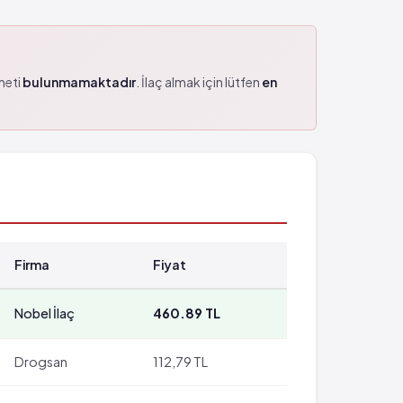
zmeti
bulunmamaktadır
. İlaç almak için lütfen
en
Firma
Fiyat
Nobel İlaç
460.89 TL
Drogsan
112,79 TL