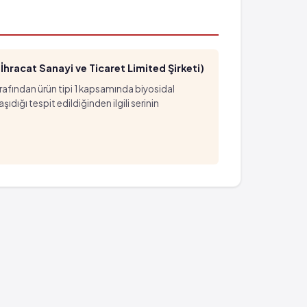
hracat Sanayi ve Ticaret Limited Şirketi)
arafından ürün tipi 1 kapsamında biyosidal
ığı tespit edildiğinden ilgili serinin