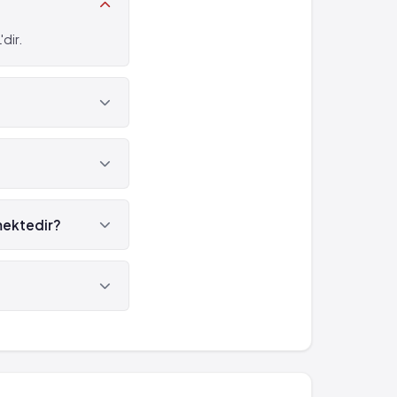
dir.
lmektedir?
r.