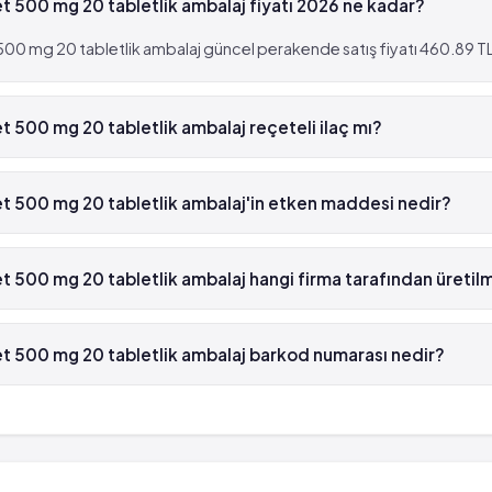
t 500 mg 20 tabletlik ambalaj fiyatı 2026 ne kadar?
500 mg 20 tabletlik ambalaj güncel perakende satış fiyatı 460.89 TL'
t 500 mg 20 tabletlik ambalaj reçeteli ilaç mı?
ablet 500 mg 20 tabletlik ambalaj beyaz reçetelidir.
t 500 mg 20 tabletlik ambalaj'in etken maddesi nedir?
500 mg 20 tabletlik ambalaj'in etken maddesi Sefuroksim 'dür.
t 500 mg 20 tabletlik ambalaj hangi firma tarafından üreti
00 mg 20 tabletlik ambalaj , Nobel İlaç tarafından üretilmektedir.
t 500 mg 20 tabletlik ambalaj barkod numarası nedir?
 500 mg 20 tabletlik ambalaj'in barkod numarası 8699540091030'tü