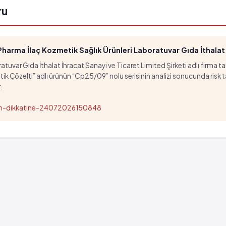
ru
arma İlaç Kozmetik Sağlık Ürünleri Laboratuvar Gıda İthalat İ
tuvar Gıda İthalat İhracat Sanayi ve Ticaret Limited Şirketi adlı firma t
özelti” adlı ürünün “Cp25/09” nolu serisinin analizi sonucunda risk taşıd
.
nun-dikkatine-24072026150848