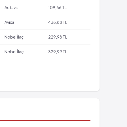
Actavis
109,66 TL
Avixa
438,88 TL
Nobel İlaç
229,98 TL
Nobel İlaç
329,99 TL