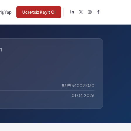
riş Yap
Ücretsiz Kayıt Ol
I
8699540091030
01.04.2026