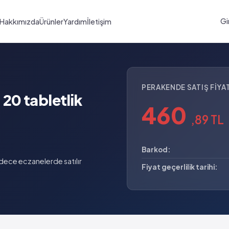
Gi
Hakkımızda
Ürünler
Yardım
İletişim
PERAKENDE SATIŞ FIYAT
20 tabletlik
460
,89 TL
Barkod:
dece eczanelerde satılır
Fiyat geçerlilik tarihi: