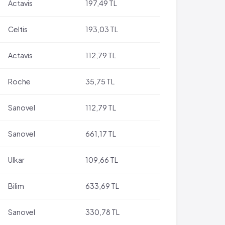
Actavis
197,49 TL
Celtis
193,03 TL
Actavis
112,79 TL
Roche
35,75 TL
Sanovel
112,79 TL
Sanovel
661,17 TL
Ulkar
109,66 TL
Bilim
633,69 TL
Sanovel
330,78 TL