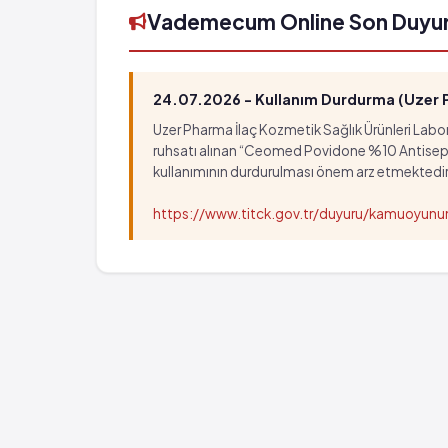
Vademecum Online Son Duyu
24.07.2026 - Kullanım Durdurma (Uzer Ph
Uzer Pharma İlaç Kozmetik Sağlık Ürünleri Labora
ruhsatı alınan “Ceomed Povidone %10 Antiseptik Ç
kullanımının durdurulması önem arz etmektedir
https://www.titck.gov.tr/duyuru/kamuoyu