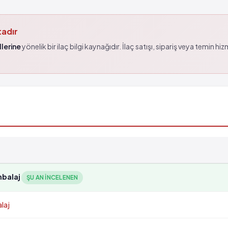
tadır
lerine
yönelik bir ilaç bilgi kaynağıdır. İlaç satışı, sipariş veya temin hi
mbalaj
ŞU AN INCELENEN
laj