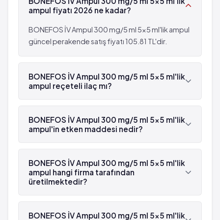
BONEFOS İV Ampul 300 mg/5 ml 5x5 ml'lik
ampul fiyatı 2026 ne kadar?
BONEFOS İV Ampul 300 mg/5 ml 5x5 ml'lik ampul
güncel perakende satış fiyatı 105.81 TL'dir.
BONEFOS İV Ampul 300 mg/5 ml 5x5 ml'lik
ampul reçeteli ilaç mı?
Evet, BONEFOS İV Ampul 300 mg/5 ml 5x5 ml'lik
ampul beyaz reçetelidir.
BONEFOS İV Ampul 300 mg/5 ml 5x5 ml'lik
ampul'in etken maddesi nedir?
BONEFOS İV Ampul 300 mg/5 ml 5x5 ml'lik
ampul'in etken maddesi Klodronik asit 'dür.
BONEFOS İV Ampul 300 mg/5 ml 5x5 ml'lik
ampul hangi firma tarafından
üretilmektedir?
BONEFOS İV Ampul 300 mg/5 ml 5x5 ml'lik ampul
, Er-Kim tarafından üretilmektedir.
BONEFOS İV Ampul 300 mg/5 ml 5x5 ml'lik