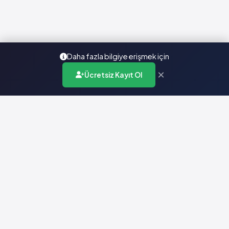
Daha fazla bilgiye erişmek için
×
Ücretsiz Kayıt Ol
Türkiye'nin en kapsamlı ilaç karar destek sistemi. Sağlık
profesyonellerine güvenilir ve güncel ilaç bilgisi sunar.
Hızlı Erişim
Ana Sayfa