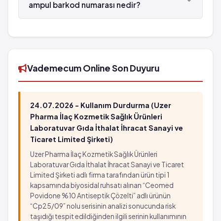
ampul barkod numarası nedir?
BONEFOS İV Ampul 300 mg/5 ml 5x5 ml'lik
ampul'in barkod numarası 8699538752912'tür.
Vademecum Online Son Duyuru
24.07.2026 - Kullanım Durdurma (Uzer
Pharma İlaç Kozmetik Sağlık Ürünleri
Laboratuvar Gıda İthalat İhracat Sanayi ve
Ticaret Limited Şirketi)
Uzer Pharma İlaç Kozmetik Sağlık Ürünleri
Laboratuvar Gıda İthalat İhracat Sanayi ve Ticaret
Limited Şirketi adlı firma tarafından ürün tipi 1
kapsamında biyosidal ruhsatı alınan “Ceomed
Povidone %10 Antiseptik Çözelti” adlı ürünün
“Cp25/09” nolu serisinin analizi sonucunda risk
taşıdığı tespit edildiğinden ilgili serinin kullanımının