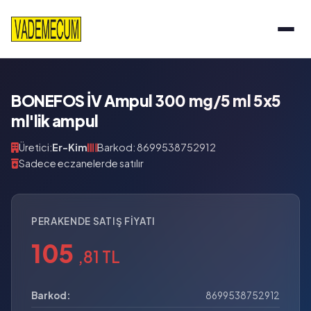
BONEFOS İV Ampul 300 mg/5 ml 5x5
ml'lik ampul
Üretici:
Er-Kim
Barkod: 8699538752912
Sadece eczanelerde satılır
PERAKENDE SATIŞ FIYATI
105
,81 TL
Barkod:
8699538752912