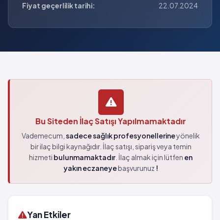
Fiyat geçerlilik tarihi:
22.07.2024
Bu Siteden İlaç Satışı Yapılmamaktadır
Vademecum,
sadece sağlık profesyonellerine
yönelik
bir ilaç bilgi kaynağıdır. İlaç satışı, sipariş veya temin
hizmeti
bulunmamaktadır
. İlaç almak için lütfen
en
yakın eczaneye
başvurunuz
!
Yan Etkiler