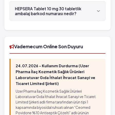
HEPSERA Tablet 10 mg 30 tabletlik ambalaj ,
Gilead tarafından üretilmektedir.
HEPSERA Tablet 10 mg 30 tabletlik
ambalaj barkod numarası nedir?
HEPSERA Tablet 10 mg 30 tabletlik ambalaj'in
barkod numarası 8698760010036'tür.
Vademecum Online Son Duyuru
24.07.2026 - Kullanım Durdurma (Uzer
Pharma İlaç Kozmetik Sağlık Ürünleri
Laboratuvar Gıda İthalat İhracat Sanayi ve
Ticaret Limited Şirketi)
Uzer Pharma İlaç Kozmetik Sağlık Ürünleri
Laboratuvar Gıda İthalat İhracat Sanayi ve Ticaret
Limited Şirketi adlı firma tarafından ürün tipi 1
kapsamında biyosidal ruhsatı alınan “Ceomed
Povidone %10 Antiseptik Çözelti” adlı ürünün