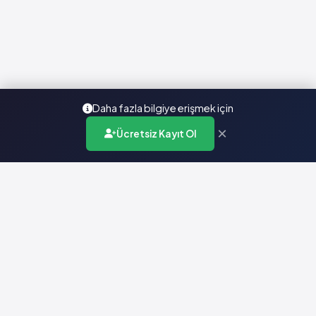
Daha fazla bilgiye erişmek için
×
Ücretsiz Kayıt Ol
Türkiye'nin en kapsamlı ilaç karar destek sistemi. Sağlık
profesyonellerine güvenilir ve güncel ilaç bilgisi sunar.
Hızlı Erişim