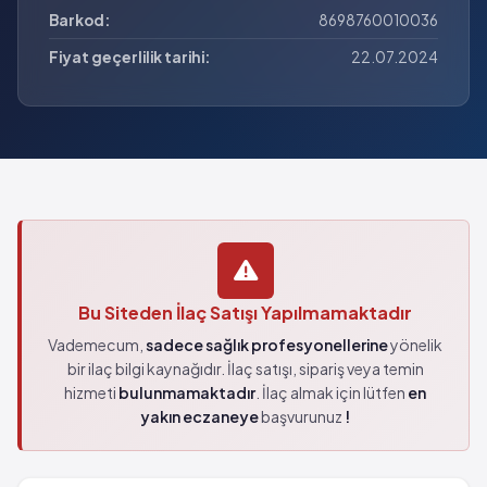
Barkod:
8698760010036
Fiyat geçerlilik tarihi:
22.07.2024
Bu Siteden İlaç Satışı Yapılmamaktadır
Vademecum,
sadece sağlık profesyonellerine
yönelik
bir ilaç bilgi kaynağıdır. İlaç satışı, sipariş veya temin
hizmeti
bulunmamaktadır
. İlaç almak için lütfen
en
yakın eczaneye
başvurunuz
!