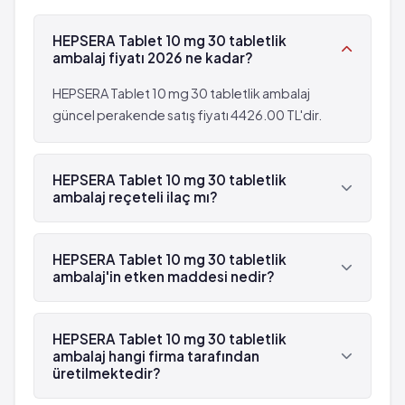
Kemiklerde yumuşama
çok seyrek: 10,000 hastanın birinden az
HEPSERA Tablet 10 mg 30 tabletlik
görülebilir (%0.001 - %0.01)
ambalaj fiyatı 2026 ne kadar?
Kanda çok miktarda asit bulunması
HEPSERA Tablet 10 mg 30 tabletlik ambalaj
güncel perakende satış fiyatı 4426.00 TL'dir.
HEPSERA Tablet 10 mg 30 tabletlik
ambalaj reçeteli ilaç mı?
Evet, HEPSERA Tablet 10 mg 30 tabletlik ambalaj
beyaz reçetelidir.
HEPSERA Tablet 10 mg 30 tabletlik
ambalaj'in etken maddesi nedir?
HEPSERA Tablet 10 mg 30 tabletlik ambalaj'in
etken maddesi Adefovir dipivoksil 'dür.
HEPSERA Tablet 10 mg 30 tabletlik
ambalaj hangi firma tarafından
üretilmektedir?