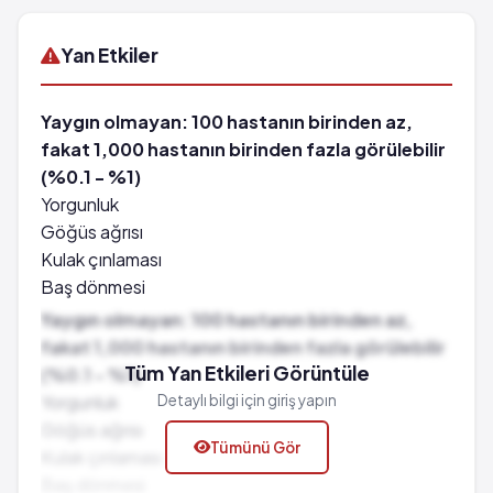
Yan Etkiler
Yaygın olmayan: 100 hastanın birinden az,
fakat 1,000 hastanın birinden fazla görülebilir
(%0.1 - %1)
Yorgunluk
Göğüs ağrısı
Kulak çınlaması
Baş dönmesi
Kabızlık
Yaygın olmayan: 100 hastanın birinden az,
Ağız kuruluğu
fakat 1,000 hastanın birinden fazla görülebilir
Iştahsızlık
Tüm Yan Etkileri Görüntüle
(%0.1 - %1)
Halsizlik
Yorgunluk
Detaylı bilgi için giriş yapın
Titreme
Göğüs ağrısı
Tümünü Gör
Geğirme
Kulak çınlaması
Endişe hali
Baş dönmesi