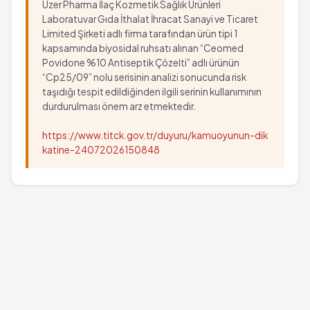
Uzer Pharma İlaç Kozmetik Sağlık Ürünleri
Laboratuvar Gıda İthalat İhracat Sanayi ve Ticaret
Limited Şirketi adlı firma tarafından ürün tipi 1
kapsamında biyosidal ruhsatı alınan “Ceomed
Povidone %10 Antiseptik Çözelti” adlı ürünün
“Cp25/09” nolu serisinin analizi sonucunda risk
taşıdığı tespit edildiğinden ilgili serinin kullanımının
durdurulması önem arz etmektedir.
https://www.titck.gov.tr/duyuru/kamuoyunun-dik
katine-24072026150848