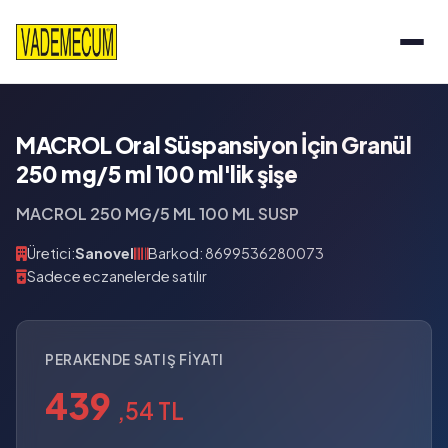
MACROL Oral Süspansiyon İçin Granül
250 mg/5 ml 100 ml'lik şişe
MACROL 250 MG/5 ML 100 ML SUSP
Üretici:
Sanovel
Barkod: 8699536280073
Sadece eczanelerde satılır
PERAKENDE SATIŞ FIYATI
439
,54 TL