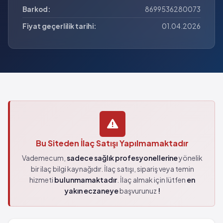
Barkod:
8699536280073
Fiyat geçerlilik tarihi:
01.04.2026
Bu Siteden İlaç Satışı Yapılmamaktadır
Vademecum,
sadece sağlık profesyonellerine
yönelik
bir ilaç bilgi kaynağıdır. İlaç satışı, sipariş veya temin
hizmeti
bulunmamaktadır
. İlaç almak için lütfen
en
yakın eczaneye
başvurunuz
!