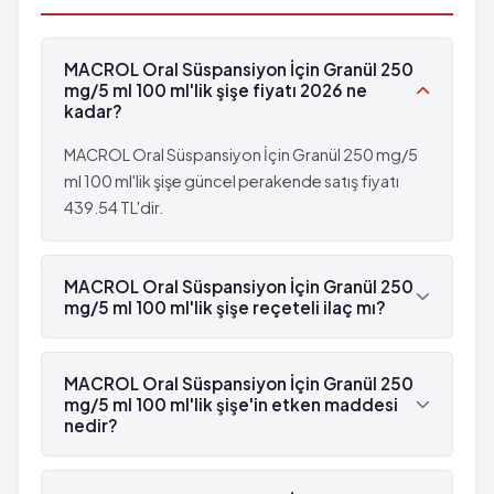
Diş renginde bozulma
Karın ağrısı
Bilinmiyor: eldeki verilerden hareketle
MACROL Oral Süspansiyon İçin Granül 250
görülme sıklığı tahmin edilemiyor
mg/5 ml 100 ml'lik şişe fiyatı 2026 ne
Zihin karmaşası
kadar?
Davranış değişiklikleri
MACROL Oral Süspansiyon İçin Granül 250 mg/5
Tat ve koku almada bozukluk
ml 100 ml'lik şişe güncel perakende satış fiyatı
Kötü rüyalar
439.54 TL'dir.
Diş renginde bozulma
MACROL Oral Süspansiyon İçin Granül 250
mg/5 ml 100 ml'lik şişe reçeteli ilaç mı?
Evet, MACROL Oral Süspansiyon İçin Granül 250
mg/5 ml 100 ml'lik şişe beyaz reçetelidir.
MACROL Oral Süspansiyon İçin Granül 250
mg/5 ml 100 ml'lik şişe'in etken maddesi
nedir?
MACROL Oral Süspansiyon İçin Granül 250 mg/5