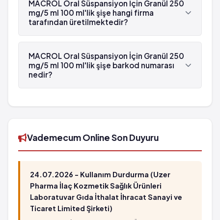
ml 100 ml'lik şişe'in etken maddesi Klaritromisin
MACROL Oral Süspansiyon İçin Granül 250
'dür.
mg/5 ml 100 ml'lik şişe hangi firma
tarafından üretilmektedir?
MACROL Oral Süspansiyon İçin Granül 250 mg/5
ml 100 ml'lik şişe , Sanovel tarafından
MACROL Oral Süspansiyon İçin Granül 250
üretilmektedir.
mg/5 ml 100 ml'lik şişe barkod numarası
nedir?
MACROL Oral Süspansiyon İçin Granül 250 mg/5
ml 100 ml'lik şişe'in barkod numarası
8699536280073'tür.
Vademecum Online Son Duyuru
24.07.2026 - Kullanım Durdurma (Uzer
Pharma İlaç Kozmetik Sağlık Ürünleri
Laboratuvar Gıda İthalat İhracat Sanayi ve
Ticaret Limited Şirketi)