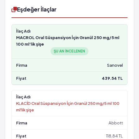
Eşdeğer İlaçlar
MACROL Oral Süspansiyon İçin Granül 250 mg/5 ml
100 ml'lik şişe
ŞU AN INCELENEN
Sanovel
439.54 TL
KLACİD Oral Süspansiyon İçin Granül 250 mg/5 ml 100
ml'lik şişe
Abbott
118,84 TL