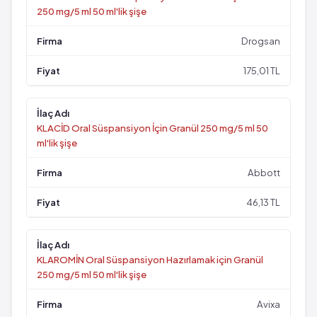
250 mg/5 ml 50 ml'lik şişe
Drogsan
175,01 TL
KLACİD Oral Süspansiyon İçin Granül 250 mg/5 ml 50
ml'lik şişe
Abbott
46,13 TL
KLAROMİN Oral Süspansiyon Hazırlamak için Granül
250 mg/5 ml 50 ml'lik şişe
Avixa