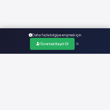
Daha fazla bilgiye erişmek için
×
Ücretsiz Kayıt Ol
Türkiye'nin en kapsamlı ilaç karar destek sistemi. Sağlık
profesyonellerine güvenilir ve güncel ilaç bilgisi sunar.
Hızlı Erişim