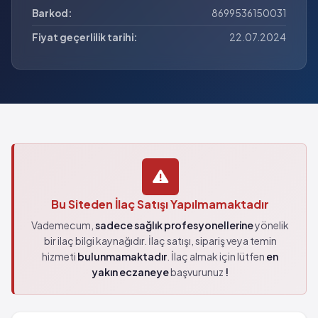
Barkod:
8699536150031
Fiyat geçerlilik tarihi:
22.07.2024
Bu Siteden İlaç Satışı Yapılmamaktadır
Vademecum,
sadece sağlık profesyonellerine
yönelik
bir ilaç bilgi kaynağıdır. İlaç satışı, sipariş veya temin
hizmeti
bulunmamaktadır
. İlaç almak için lütfen
en
yakın eczaneye
başvurunuz
!