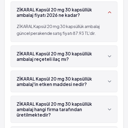
ZİKARAL Kapsül 20 mg 30 kapsüllük
ambalaj fiyatı 2026 ne kadar?
ZİKARAL Kapsül 20 mg 30 kapsüllük ambalaj
güncel perakende satış fiyatı 87.93 TL'dir.
ZİKARAL Kapsül 20 mg 30 kapsüllük
ambalaj reçeteli ilaç mı?
Evet, ZİKARAL Kapsül 20 mg 30 kapsüllük ambalaj
beyaz reçetelidir.
ZİKARAL Kapsül 20 mg 30 kapsüllük
ambalaj'in etken maddesi nedir?
ZİKARAL Kapsül 20 mg 30 kapsüllük ambalaj'in
etken maddesi Tenoksikam 'dür.
ZİKARAL Kapsül 20 mg 30 kapsüllük
ambalaj hangi firma tarafından
üretilmektedir?
ZİKARAL Kapsül 20 mg 30 kapsüllük ambalaj ,