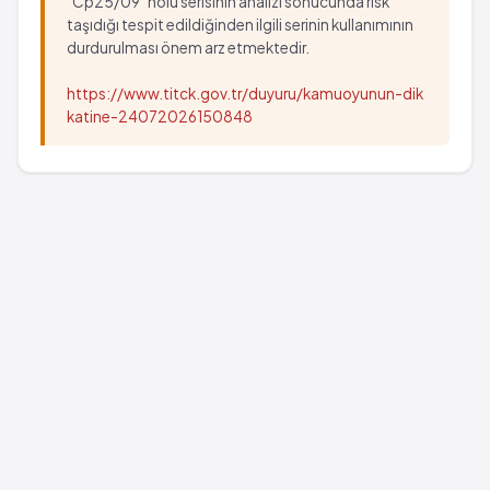
“Cp25/09” nolu serisinin analizi sonucunda risk
taşıdığı tespit edildiğinden ilgili serinin kullanımının
durdurulması önem arz etmektedir.
https://www.titck.gov.tr/duyuru/kamuoyunun-dik
katine-24072026150848