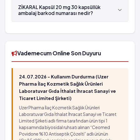
Sanovel tarafından üretilmektedir.
ZİKARAL Kapsül 20 mg 30 kapsüllük
ambalaj barkod numarası nedir?
ZİKARAL Kapsül 20 mg 30 kapsüllük ambalaj'in
barkod numarası 8699536150031'tür.
Vademecum Online Son Duyuru
24.07.2026 - Kullanım Durdurma (Uzer
Pharma İlaç Kozmetik Sağlık Ürünleri
Laboratuvar Gıda İthalat İhracat Sanayi ve
Ticaret Limited Şirketi)
Uzer Pharma İlaç Kozmetik Sağlık Ürünleri
Laboratuvar Gıda İthalat İhracat Sanayi ve Ticaret
Limited Şirketi adlı firma tarafından ürün tipi 1
kapsamında biyosidal ruhsatı alınan “Ceomed
Povidone %10 Antiseptik Çözelti” adlı ürünün