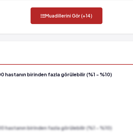
Muadillerini Gör (+14)
00 hastanın birinden fazla görülebilir (%1 - %10)
00 hastanın birinden fazla görülebilir (%1 - %10)