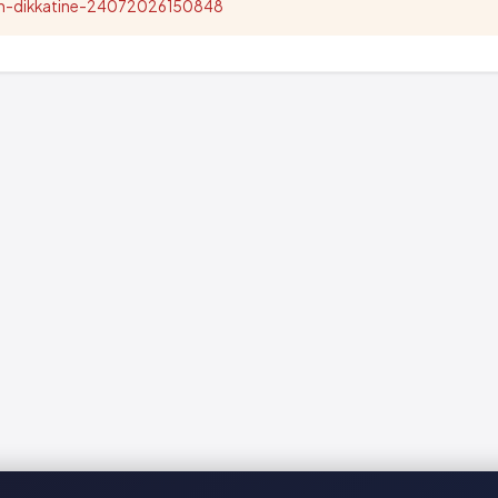
nun-dikkatine-24072026150848