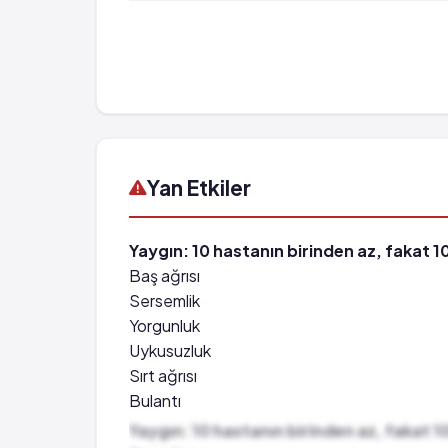
Yan Etkiler
Yaygın: 10 hastanın birinden az, fakat 1
Baş ağrısı
Sersemlik
Yorgunluk
Uykusuzluk
Sırt ağrısı
Bulantı
Karın ağrısı
Yaygın: 10 hastanın birinden az, fakat 1