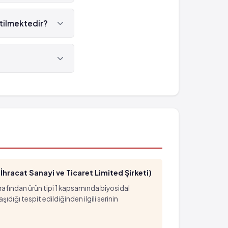
etilmektedir?
'tür.
hracat Sanayi ve Ticaret Limited Şirketi)
arafından ürün tipi 1 kapsamında biyosidal
ığı tespit edildiğinden ilgili serinin