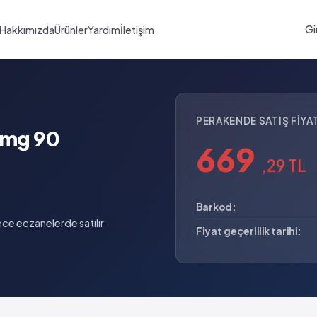
Gi
Hakkımızda
Ürünler
Yardım
İletişim
PERAKENDE SATIŞ FIYAT
 mg 90
669
,29 TL
Barkod:
ce eczanelerde satılır
Fiyat geçerlilik tarihi: