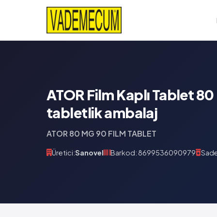
ATOR Film Kaplı Tablet 80
tabletlik ambalaj
ATOR 80 MG 90 FILM TABLET
Üretici:
Sanovel
Barkod: 8699536090979
Sade