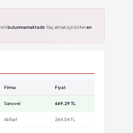
zmeti
bulunmamaktadır
. İlaç almak için lütfen
en
Firma
Fiyat
Sanovel
669.29 TL
Ali Raif
264,04 TL