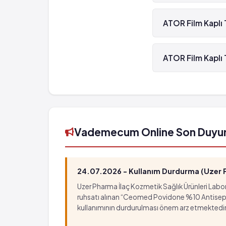
ATOR Film Kaplı Ta
ATOR Film Kaplı 
ATOR Film Kaplı Ta
ATOR Film Kaplı 
ATOR Film Kaplı Ta
Vademecum Online Son Duyu
24.07.2026 - Kullanım Durdurma (Uzer Ph
Uzer Pharma İlaç Kozmetik Sağlık Ürünleri Labora
ruhsatı alınan “Ceomed Povidone %10 Antiseptik Ç
kullanımının durdurulması önem arz etmektedir