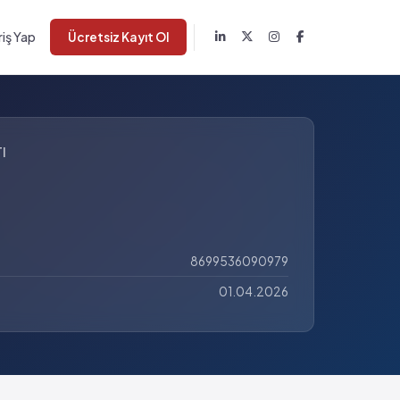
riş Yap
Ücretsiz Kayıt Ol
I
8699536090979
01.04.2026