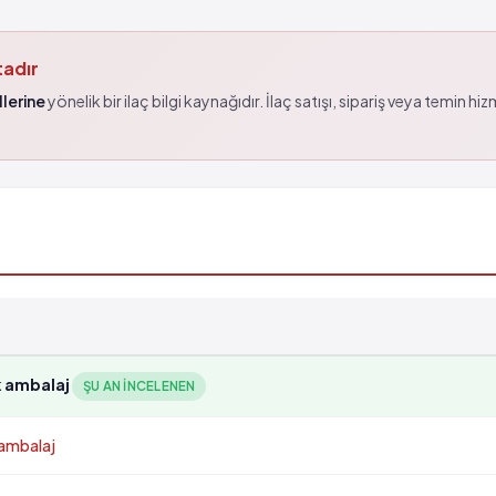
tadır
lerine
yönelik bir ilaç bilgi kaynağıdır. İlaç satışı, sipariş veya temin hi
k ambalaj
ŞU AN INCELENEN
 ambalaj