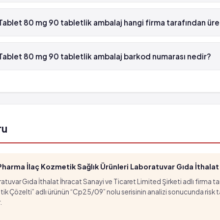
blet 80 mg 90 tabletlik ambalaj'in etken maddesi Atorvastatin 'dür.
Tablet 80 mg 90 tabletlik ambalaj hangi firma tarafından ür
blet 80 mg 90 tabletlik ambalaj , Sanovel tarafından üretilmektedir.
Tablet 80 mg 90 tabletlik ambalaj barkod numarası nedir?
blet 80 mg 90 tabletlik ambalaj'in barkod numarası 8699536090979
ru
arma İlaç Kozmetik Sağlık Ürünleri Laboratuvar Gıda İthalat İ
tuvar Gıda İthalat İhracat Sanayi ve Ticaret Limited Şirketi adlı firma t
özelti” adlı ürünün “Cp25/09” nolu serisinin analizi sonucunda risk taşıd
.