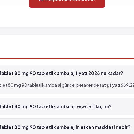
 görülebilir (%0.001 - %0.01)
görülme sıklığı tahmin edilemiyor
bilir (%0.1 - %0.01)
Tablet 80 mg 90 tabletlik ambalaj fiyatı 2026 ne kadar?
let 80 mg 90 tabletlik ambalaj güncel perakende satış fiyatı 669.29 
görülme sıklığı tahmin edilemiyor
Tablet 80 mg 90 tabletlik ambalaj reçeteli ilaç mı?
bilir (%0.1 - %0.01)
lı Tablet 80 mg 90 tabletlik ambalaj beyaz reçetelidir.
Tablet 80 mg 90 tabletlik ambalaj'in etken maddesi nedir?