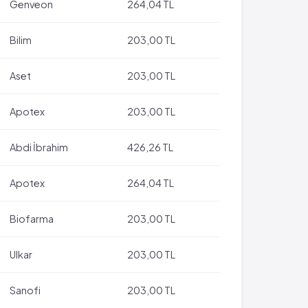
Genveon
264,04 TL
Bilim
203,00 TL
Aset
203,00 TL
Apotex
203,00 TL
Abdi İbrahim
426,26 TL
Apotex
264,04 TL
Biofarma
203,00 TL
Ulkar
203,00 TL
Sanofi
203,00 TL