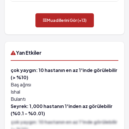
Muadillerini Gör (+13)
Yan Etkiler
çok yaygın: 10 hastanın en az 1'inde görülebilir
(> %10)
Baş ağrısı
Ishal
Bulantı
Seyrek: 1,000 hastanın 1'inden az görülebilir
(%0.1 - %0.01)
Ateş*
çok yaygın: 10 hastanın en az 1'inde görülebilir
Kaşıntı