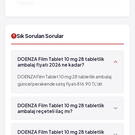
Anormal rüyalar
hususlar...
Kasılmalar
Üriner inkontikans (idrar kaçırma)
İlaç Etkileşimleri:
Diğer ilaçlarla birlikte
Mide ülseri
Soğuk algınlığı
kullanımında dikkat edilmesi gereken durumlar...
Kalp atım hızında azalma
Insomnia
Mide ve bağırsakla ilgili kanama
Yaygın olmayan: 100 hastanın birinden az,
Sık Sorulan Sorular
çok seyrek: 10,000 hastanın birinden az
fakat 1,000 hastanın birinden fazla görülebilir
görülebilir (%0.001 - %0.01)
(%0.1 - %1)
Bilinç düzeyinde degişiklikler
Nöbet
DOENZA Film Tablet 10 mg 28 tabletlik
Kaslarda sertlik
Kasılmalar
ambalaj fiyatı 2026 ne kadar?
Mide ülseri
Kalp atım hızında azalma
DOENZA Film Tablet 10 mg 28 tabletlik ambalaj
Mide ve bağırsakla ilgili kanama
güncel perakende satış fiyatı 816.90 TL'dir.
çok seyrek: 10,000 hastanın birinden az
görülebilir (%0.001 - %0.01)
DOENZA Film Tablet 10 mg 28 tabletlik
Bilinç düzeyinde degişiklikler
ambalaj reçeteli ilaç mı?
Kaslarda sertlik
Evet, DOENZA Film Tablet 10 mg 28 tabletlik
ambalaj beyaz reçetelidir.
DOENZA Film Tablet 10 mg 28 tabletlik