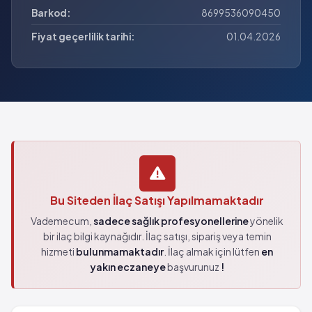
Barkod:
8699536090450
Fiyat geçerlilik tarihi:
01.04.2026
Bu Siteden İlaç Satışı Yapılmamaktadır
Vademecum,
sadece sağlık profesyonellerine
yönelik
bir ilaç bilgi kaynağıdır. İlaç satışı, sipariş veya temin
hizmeti
bulunmamaktadır
. İlaç almak için lütfen
en
yakın eczaneye
başvurunuz
!