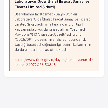
Laboratuvar Gıda İthalat İhracat Sanayi ve
Ticaret Limited Şirketi)
Uzer Pharma İlaç Kozmetik Sağlık Ürünleri
Laboratuvar Gıda İthalat İhracat Sanayi ve Ticaret
Limited Şirketi adlı firma tarafından ürün tipi 1
kapsamında biyosidal ruhsatı alınan “Ceomed
Povidone %10 Antiseptik Çözelti” adlı ürünün
“Cp25/09” nolu serisinin analizi sonucunda risk
taşıdığı tespit edildiğinden ilgili serinin kullanımının
durdurulması önem arz etmektedir.
https://www.titck.gov.tr/duyuru/kamuoyunun-dik
katine-24072026150848