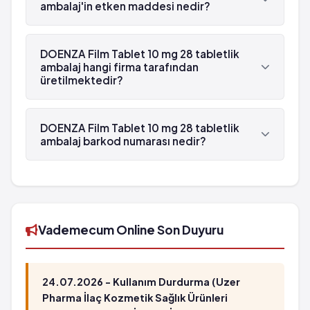
ambalaj'in etken maddesi nedir?
DOENZA Film Tablet 10 mg 28 tabletlik ambalaj'in
etken maddesi Donepezil 'dür.
DOENZA Film Tablet 10 mg 28 tabletlik
ambalaj hangi firma tarafından
üretilmektedir?
DOENZA Film Tablet 10 mg 28 tabletlik ambalaj ,
Sanovel tarafından üretilmektedir.
DOENZA Film Tablet 10 mg 28 tabletlik
ambalaj barkod numarası nedir?
DOENZA Film Tablet 10 mg 28 tabletlik ambalaj'in
barkod numarası 8699536090450'tür.
Vademecum Online Son Duyuru
24.07.2026 - Kullanım Durdurma (Uzer
Pharma İlaç Kozmetik Sağlık Ürünleri